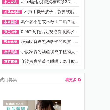
Janet謝怡芬虎媽模式禁3C，看...
名人家庭
不買手機給孩子，就要被貼「...
部落客專欄
為什麼不想或不敢生二胎？這8...
家庭關係
0.05%阿托品近視控制眼藥水納...
寶貝健康
晚婚晚育是無法改變的現實，...
醫師專欄
小說家青竹酒產後成半植物人...
產後照護
守護寶寶的黃金睡眠：為什麼...
專家專欄
試用募集
看更多