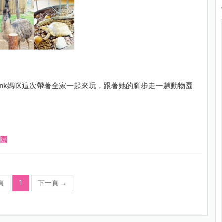
ink媽咪這次帶著全家一起來玩，跟著她的腳步走一趟動物園
園
頁
1
下一頁
→