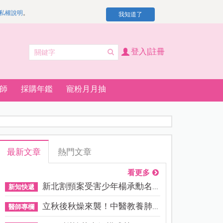
私權說明
。
我知道了
登入|註冊
師
採購年鑑
寵粉月月抽
最新文章
熱門文章
看更多
新北割頸案受害少年楊承勳名...
新知快遞
立秋後秋燥來襲！中醫教養肺...
醫師專欄