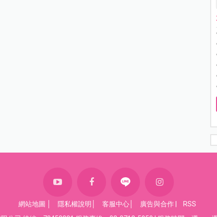
網站地圖
│
隱私權說明
│
客服中心
│
廣告與合作
|
RSS