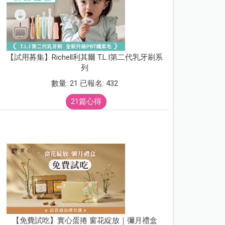
【試用募集】Richell利其爾 T.L.I第二代乳牙刷系
列
數量: 21 已報名: 432
21篇心得
【免費試吃】實心蛋捲 窗花綻放｜彌月禮盒