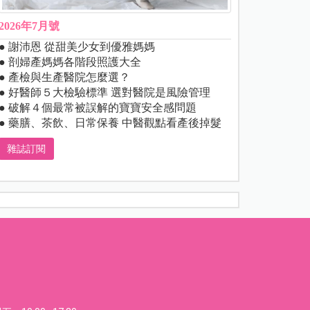
2026年7月號
● 謝沛恩 從甜美少女到優雅媽媽
● 剖婦產媽媽各階段照護大全
● 產檢與生產醫院怎麼選？
● 好醫師５大檢驗標準 選對醫院是風險管理
● 破解４個最常被誤解的寶寶安全感問題
● 藥膳、茶飲、日常保養 中醫觀點看產後掉髮
雜誌訂閱