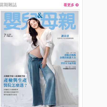
當期雜誌
看更多