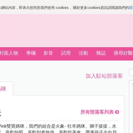
站內容，即表示您同意我們使用 cookies， 關於更多cookies資訊請閱讀我們的
隱
封面人物
專欄
影音
試用
活動
雜誌
搜尋好醫
加入駐站部落客
媽咪
咪
所有部落客列表
是Pink雙寶媽咪，我們的組合是火象- 牡羊媽咪、獅子拔拔，水
雙寶，喜歡拍照，喜歡到處旅遊，喜歡吃美食，帶著孩子走向戶