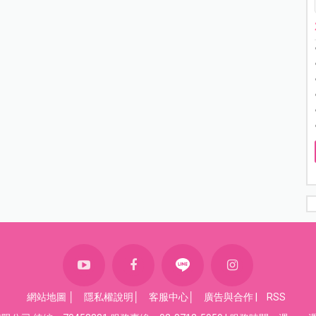
網站地圖
│
隱私權說明
│
客服中心
│
廣告與合作
|
RSS