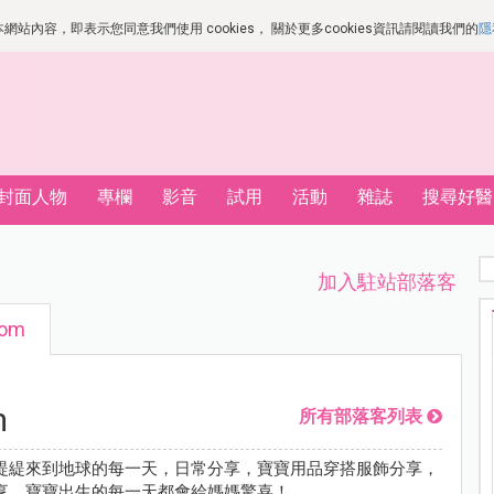
站內容，即表示您同意我們使用 cookies， 關於更多cookies資訊請閱讀我們的
隱
封面人物
專欄
影音
試用
活動
雜誌
搜尋好醫
加入駐站部落客
mom
m
所有部落客列表
緹緹來到地球的每一天，日常分享，寶寶用品穿搭服飾分享，
享，寶寶出生的每一天都會給媽媽驚喜！