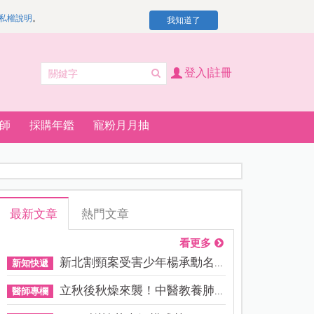
私權說明
。
我知道了
登入|註冊
師
採購年鑑
寵粉月月抽
最新文章
熱門文章
看更多
新北割頸案受害少年楊承勳名...
新知快遞
立秋後秋燥來襲！中醫教養肺...
醫師專欄