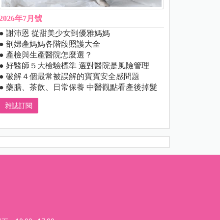
2026年7月號
● 謝沛恩 從甜美少女到優雅媽媽
● 剖婦產媽媽各階段照護大全
● 產檢與生產醫院怎麼選？
● 好醫師５大檢驗標準 選對醫院是風險管理
● 破解４個最常被誤解的寶寶安全感問題
● 藥膳、茶飲、日常保養 中醫觀點看產後掉髮
雜誌訂閱