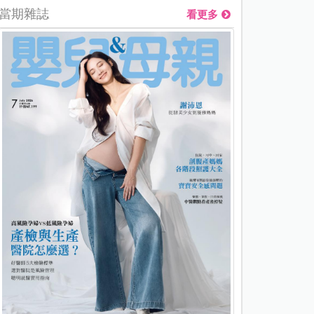
當期雜誌
看更多