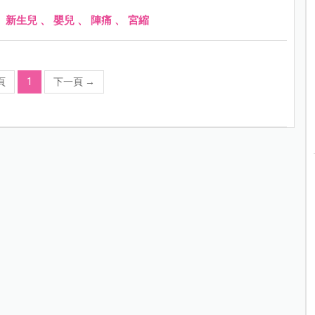
、
新生兒
、
嬰兒
、
陣痛
、
宮縮
頁
1
下一頁
→