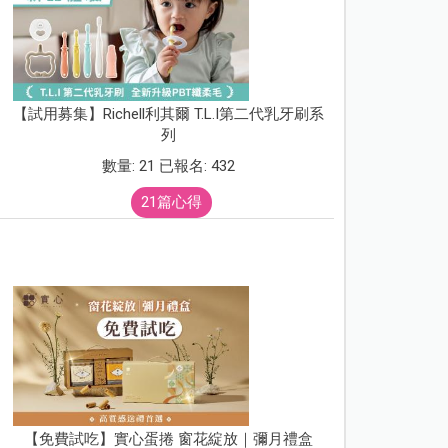
【試用募集】Richell利其爾 T.L.I第二代乳牙刷系
列
數量: 21 已報名: 432
21篇心得
【免費試吃】實心蛋捲 窗花綻放｜彌月禮盒