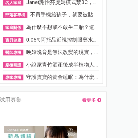
Janet謝怡芬虎媽模式禁3C，看...
名人家庭
不買手機給孩子，就要被貼「...
部落客專欄
為什麼不想或不敢生二胎？這8...
家庭關係
0.05%阿托品近視控制眼藥水納...
寶貝健康
晚婚晚育是無法改變的現實，...
醫師專欄
小說家青竹酒產後成半植物人...
產後照護
守護寶寶的黃金睡眠：為什麼...
專家專欄
試用募集
看更多