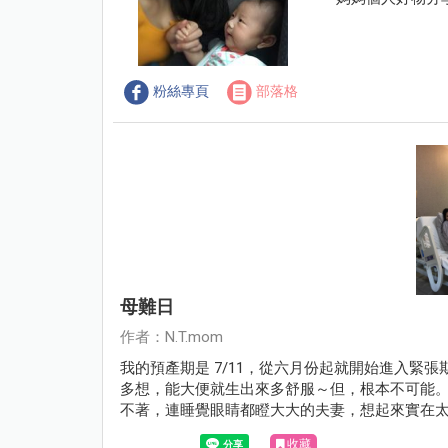
粉絲專頁
部落格
母難日
作者：N.T.mom
我的預產期是 7/11，從六月份起就開始進入緊
多想，能大便就生出來多舒服～但，根本不可能
不著，連睡覺眼睛都瞪大大的夫妻，想起來實在
要洗要快～
收藏