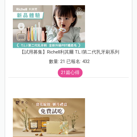
【試用募集】Richell利其爾 T.L.I第二代乳牙刷系列
數量: 21 已報名: 432
21篇心得