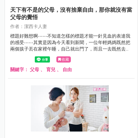
天下有不是的父母，沒有捨棄自由，那你就沒有當
父母的覺悟
作者：潔西卡人妻
標題好難想啊⋯⋯不知道怎樣的標題才能一針見血的表達我
的感受⋯⋯其實是因為今天看到新聞，一位年輕媽媽既然把
兩個孩子丟在家裡午睡，自己就出門了，而且一去既然去四
個鐘頭因而發生憾事....我簡直覺得太不可思議了...
收藏
關鍵字：
父母
、
育兒
、
自由