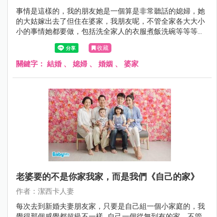
事情是這樣的，我的朋友她是一個算是非常聽話的媳婦，她
的大姑嫁出去了但住在婆家，我朋友呢，不管全家各大大小
小的事情她都要做，包括洗全家人的衣服煮飯洗碗等等等的
（沒錯連大姑一家的衣服），大姑卻連家事都很少做，這樣
收藏
不平等的待遇對我朋友來說，雖然說出來總是被我們罵，但
她總是忍了再說，說久我們也沒轍，畢竟別人家務事也只能
關鍵字：
結婚
、
媳婦
、
婚姻
、
婆家
給給建議...
老婆要的不是你家我家，而是我們《自己的家》
作者：潔西卡人妻
每次去到新婚夫妻朋友家，只要是自己組一個小家庭的，我
覺得那個感覺都超級不一樣...自己一個從無到有的家，不管