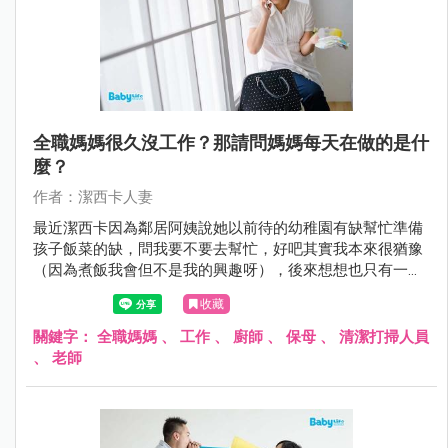
全職媽媽很久沒工作？那請問媽媽每天在做的是什
麼？
作者：潔西卡人妻
最近潔西卡因為鄰居阿姨說她以前待的幼稚園有缺幫忙準備
孩子飯菜的缺，問我要不要去幫忙，好吧其實我本來很猶豫
（因為煮飯我會但不是我的興趣呀），後來想想也只有一早
上不影響我寫作興趣，而且孩子也能帶去就答應了！
收藏
關鍵字：
全職媽媽
、
工作
、
廚師
、
保母
、
清潔打掃人員
、
老師