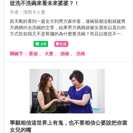
從洗不洗碗來看未來婆婆？！
作者：潔西卡人妻
前天剛好看到一篇女方到男方家作客，連碗筷都沒動就被男
方媽媽叫去洗碗的文章，結果男方媽媽就被女朋友以直白的
方式告知我又不是幫傭的為什麼要洗碗？而且以後也不一定
嫁給你兒子？！女生美式作風比較直接、家裡也比男方有
收藏
錢，當然就引發了各方的論戰。
關鍵字：
婆媳
、
夫妻
、
婚姻
、
洗碗
寧願相信這世界上有鬼，也不要相信公婆說把你當
女兒的嘴