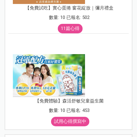
【免費試吃】實心蛋捲 窗花綻放｜彌月禮盒
數量: 10 已報名: 502
11篇心得
【免費體驗】森活舒敏兒童益生菌
數量: 10 已報名: 453
試用心得撰寫中