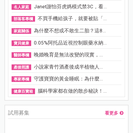
Janet謝怡芬虎媽模式禁3C，看...
名人家庭
不買手機給孩子，就要被貼「...
部落客專欄
為什麼不想或不敢生二胎？這8...
家庭關係
0.05%阿托品近視控制眼藥水納...
寶貝健康
晚婚晚育是無法改變的現實，...
醫師專欄
小說家青竹酒產後成半植物人...
產後照護
守護寶寶的黃金睡眠：為什麼...
專家專欄
腦科學家都在做的散步秘訣！...
健康百寶箱
試用募集
看更多