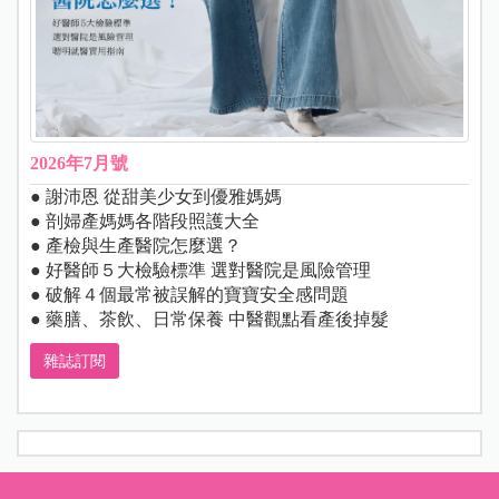
2026年7月號
● 謝沛恩 從甜美少女到優雅媽媽
● 剖婦產媽媽各階段照護大全
● 產檢與生產醫院怎麼選？
● 好醫師５大檢驗標準 選對醫院是風險管理
● 破解４個最常被誤解的寶寶安全感問題
● 藥膳、茶飲、日常保養 中醫觀點看產後掉髮
雜誌訂閱