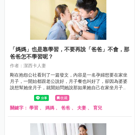
「媽媽」也是靠學習，不要再說「爸爸」不會，那
爸爸怎不學習呢？
作者：潔西卡人妻
剛在抱怨公社看到了一篇發文，內容是一名孕婦想要在家坐
月子，一開始都跟老公說好，月子餐也叫好了，卻因為婆婆
說想幫她坐月子，就開始問她說那如果她自己在家坐月子，
誰幫小孩洗澡？版主回答婆婆老公啊！沒想到婆婆既然回她
收藏
「老公哪會啊！」，這時先生在一旁也不出聲，回家後兩人
也為此爭執，甚至還質疑老婆是不相信他的媽媽會照顧好她
關鍵字：
學習
、
媽媽
、
爸爸
、
夫妻
、
育兒
嗎？！