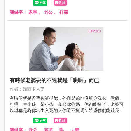
收藏
他們不知道從何幫起（來跟著我翻白眼），奇怪家事這種這
麼生活化的東西，有什麼好不知道要做什麼的？！
關鍵字：
家事
、
老公
、
打掃
有時候老婆要的不過就是「哄哄」而已
作者：潔西卡人妻
有時候就是希望你能挺我，外面兄弟也沒幫你洗衣、煮飯、
打掃、生小孩、帶小孩、孝順你爸媽、你都能挺了，老婆可
以堪稱是為你出生入死的人你還不挺嗎？希望你們能跟我們
站在同一陣線，就算是假裝的也好。
收藏
關鍵字：
老公
、
老婆
、
哄
、
夫妻