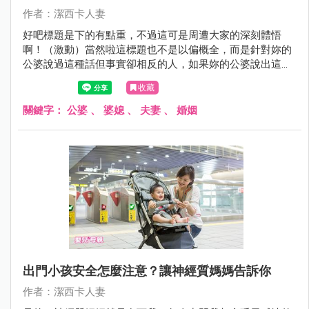
作者：潔西卡人妻
好吧標題是下的有點重，不過這可是周遭大家的深刻體悟
啊！（激動）當然啦這標題也不是以偏概全，而是針對妳的
公婆說過這種話但事實卻相反的人，如果妳的公婆說出這些
話也真的把妳當女兒看的人可以自動上一頁謝謝～～～～～
收藏
關鍵字：
公婆
、
婆媳
、
夫妻
、
婚姻
出門小孩安全怎麼注意？讓神經質媽媽告訴你
作者：潔西卡人妻