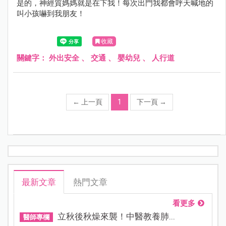
是的，神經質媽媽就是在下我！每次出門我都會呼天喊地的
叫小孩嚇到我朋友！
收藏
關鍵字：
外出安全
、
交通
、
嬰幼兒
、
人行道
←
上一頁
1
下一頁
→
最新文章
熱門文章
看更多
立秋後秋燥來襲！中醫教養肺...
醫師專欄