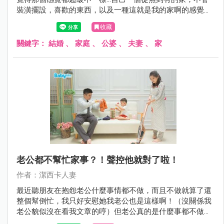
裝潢擺設，喜歡的東西，以及一種這就是我的家啊的感覺！
而不只是這是我老公家、我嫁進來我老公家...
收藏
關鍵字：
結婚
、
家庭
、
公婆
、
夫妻
、
家
老公都不幫忙家事？！聲控他就對了啦！
作者：潔西卡人妻
最近聽朋友在抱怨老公什麼事情都不做，而且不做就算了還
整個幫倒忙，我只好安慰她我老公也是這樣啊！（沒關係我
老公貌似沒在看我文章的哼）但老公真的是什麼事都不做
嗎？！不～～～倒不是真的所有老公都不想幫忙事情，而是