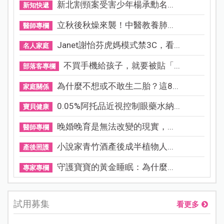
新北割頸案受害少年楊承勳名...
新知快遞
立秋後秋燥來襲！中醫教養肺...
醫師專欄
Janet謝怡芬虎媽模式禁3C，看...
名人家庭
不買手機給孩子，就要被貼「...
部落客專欄
為什麼不想或不敢生二胎？這8...
家庭關係
0.05%阿托品近視控制眼藥水納...
寶貝健康
晚婚晚育是無法改變的現實，...
醫師專欄
小說家青竹酒產後成半植物人...
產後照護
守護寶寶的黃金睡眠：為什麼...
專家專欄
試用募集
看更多