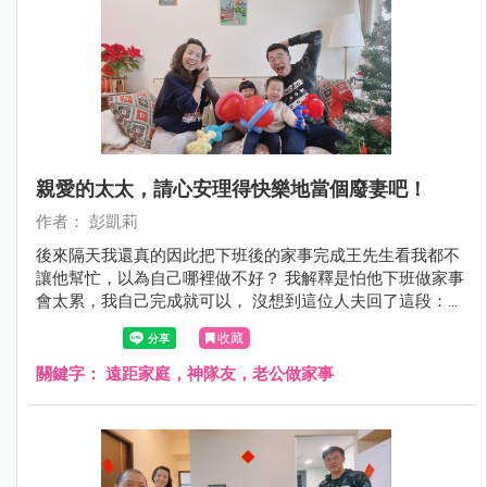
親愛的太太，請心安理得快樂地當個廢妻吧！
作者： 彭凱莉
後來隔天我還真的因此把下班後的家事完成王先生看我都不
讓他幫忙，以為自己哪裡做不好？ 我解釋是怕他下班做家事
會太累，我自己完成就可以， 沒想到這位人夫回了這段：
「我自己一個人住的時候，一樣要下班煮飯、洗碗、洗衣、
收藏
打掃家裡，並不會因為回來台灣有老婆在，就覺得這些應該
全部讓妳做！」 就是這段！讓我打從心裡覺得王先生好帥！
關鍵字：
遠距家庭，神隊友，老公做家事
真心覺得不管男女都應該記得！