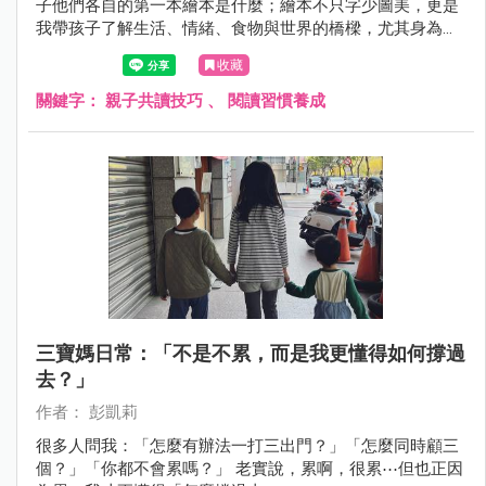
子他們各自的第一本繪本是什麼；繪本不只字少圖美，更是
我帶孩子了解生活、情緒、食物與世界的橋樑，尤其身為食
育講師，我也經常用繪本打開孩子的好奇心
收藏
關鍵字：
親子共讀技巧
、
閱讀習慣養成
三寶媽日常：「不是不累，而是我更懂得如何撐過
去？」
作者： 彭凱莉
很多人問我：「怎麼有辦法一打三出門？」「怎麼同時顧三
個？」「你都不會累嗎？」 老實說，累啊，很累⋯但也正因