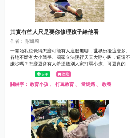
其實有些人只是要你修理孩子給他看
作者： 彭凱莉
一開始我也覺得怎麼可能有人這麼無聊，世界紛擾這麼多、
各地不斷有大小戰爭、國家立法院裡天天大呼小叫，這還不
嫌吵嗎？怎麼還會有人希望聽別人家打罵小孩。可還真的有
人會在爸媽面前說：「我都跟你說小孩不乖了，你怎麼不罵
收藏
他？」、「我都看見小孩不聽話了，你怎麼不修理她？」
關鍵字：
教育小孩
、
打罵教育
、
當媽媽
、
教養