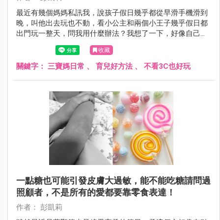
最近有幾個媽媽私訊我，說孩子假日幾乎都從早滑手機滑到
晚，叫他出去玩也不動，看小公主和兩個小王子幾乎假日都
出門玩一整天，問我用什麼辦法？我想了一下，好像自己也
沒有什麼厲害的管理方法，唯一比較常做的就是不斷陪他們
收藏
發現好玩的事～
關鍵字：
三寶媽日常
、
育兒好方法
、
不看3C也好玩
一點糖也可能引發皮膚大過敏，能不能吃糖請問過
照顧者，不是所有的愛都要靠零食表達！
作者： 彭凱莉