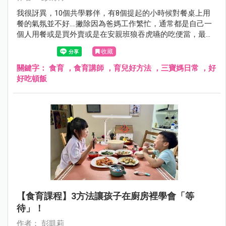
我很訝異，10個共學夥伴，有8個提起的小時候對餐桌上用
餐的氣氛並不好....撇除因為爸媽工作繁忙，通常都是自己一
個人用餐或是買外賣或是在安親班狼吞虎嚥的吃便當，最多
人說的是「爸嗎很喜歡在吃飯時檢討考試和表現狀況⋯⋯」
收藏
關鍵字：
食育 ，食育講師 ，育兒好方法 ，三寶媽日常 ，好
好吃頓飯
【食育課程】3方法讓孩子在廚房裡學會「等
待」！
作者： 彭凱莉