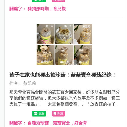
關鍵字：
豬狗嫌時期，育兒觀
孩子在家也能種出袖珍菇！菇菇寶盒種菇紀錄！
作者： 彭凱莉
那天帶食育協會開發的菇菇寶盒回家後，好多朋友跟我們分
享他們的種菇經驗，但大多都跟恐怖故事差不多例如「種三
天長了一堆蟲」、「太空包整個發霉」、「放香菇的櫃子臭
到不敢打開」⋯⋯ 但沒想到，我們家的秀珍菇才種一個禮拜
收藏
多一點，就長的跟手掌一樣大，過程中沒有蟲也沒有可怕的
發霉過程，好多人問我怎麼做到的？！
關鍵字：
自種秀珍菇，菇菇寶盒，好食育