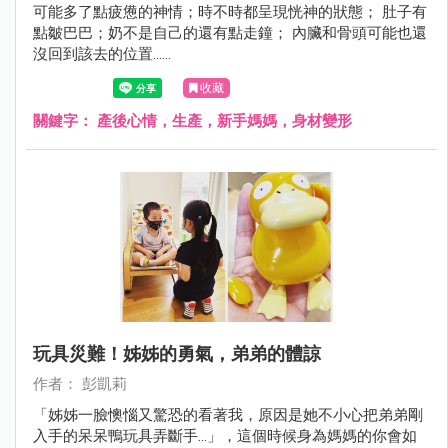
可能多了點疲憊的神情；時不時都呈現恍神的狀態； 肚子有
點皺巴巴；奶不是自己的還有點走鐘； 內臟和骨頭可能也還
沒回到該去的位置......
收藏
關鍵字：
產後心情，生產，新手媽媽，身材變形
玩具災難！姊姊的勇氣，弟弟的體諒
作者： 彭凱莉
「姊姊一臉懊惱又驚恐的看著我，原因是她不小心把弟弟剛
入手的呆呆鴨玩具弄斷手...」，這個時候身為媽媽的你會如