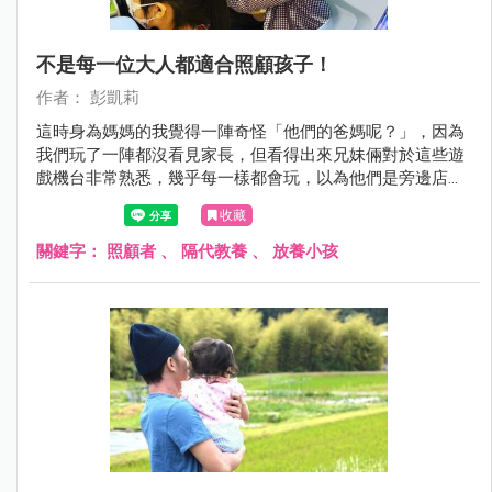
不是每一位大人都適合照顧孩子！
作者： 彭凱莉
這時身為媽媽的我覺得一陣奇怪「他們的爸媽呢？」，因為
我們玩了一陣都沒看見家長，但看得出來兄妹倆對於這些遊
戲機台非常熟悉，幾乎每一樣都會玩，以為他們是旁邊店家
的小孩，於是就跟弟弟說，如果你們想玩可以去請爸爸媽媽
收藏
來幫你投錢喔！沒想到這位小弟弟回我「阿姨妳可以給我錢
玩嗎？」我被這句話震驚了一下！但沒搞清楚狀況我還是拒
關鍵字：
照顧者
、
隔代教養
、
放養小孩
絕了他，請他先去找家長。