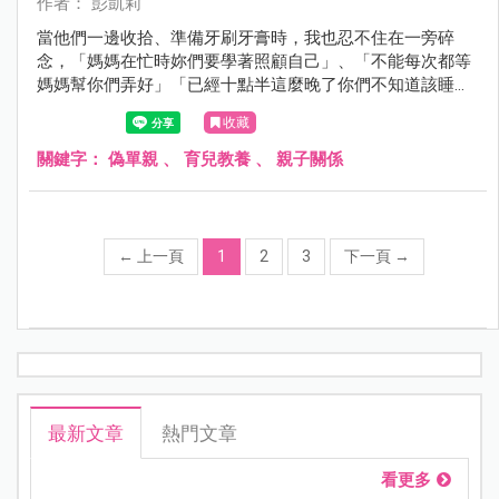
作者： 彭凱莉
當他們一邊收拾、準備牙刷牙膏時，我也忍不住在一旁碎
念，「媽媽在忙時妳們要學著照顧自己」、「不能每次都等
媽媽幫你們弄好」「已經十點半這麼晚了你們不知道該睡覺
嗎？」這時小公主回我一句「十點半怎麼看？」⋯⋯
收藏
關鍵字：
偽單親
、
育兒教養
、
親子關係
←
上一頁
1
2
3
下一頁
→
最新文章
熱門文章
看更多