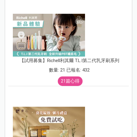
【試用募集】Richell利其爾 T.L.I第二代乳牙刷系列
數量: 21 已報名: 432
21篇心得