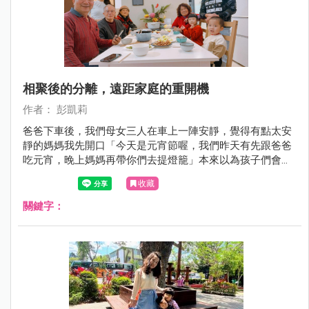
相聚後的分離，遠距家庭的重開機
作者： 彭凱莉
爸爸下車後，我們母女三人在車上一陣安靜，覺得有點太安
靜的媽媽我先開口「今天是元宵節喔，我們昨天有先跟爸爸
吃元宵，晚上媽媽再帶你們去提燈籠」本來以為孩子們會如
往常一言一句討論要去哪？沒想到回覆我的又是一陣安靜～
收藏
關鍵字：