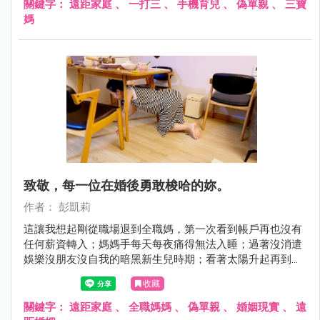
關鍵字：
遠距家庭
、
一打三
、
手機育兒
、
偽單親
、
三寶
媽
致敬，每一位在婚後勇敢梭哈的妳。
作者： 彭凱莉
這讓我想起剛從職場退到全職媽，第一次看到帳戶再也沒有
任何薪資轉入；媽媽手每天每夜痛得無法入睡；過著沒消遣
娛樂沒朋友沒自我的暗黑新生兒時期；看著太陽升起再到日
落卻原地踏步的日子，除了孩子我什麼都沒有⋯那時我才發
收藏
現，原來當媽媽不是失去自由那麼簡單，根本就是傾出所有
生理與心理，把自己的人生全梭哈了！
關鍵字：
遠距家庭
、
全職媽媽
、
偽單親
、
婚姻現實
、
遠