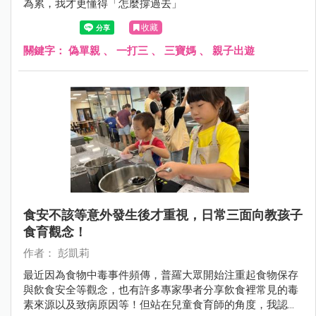
為累，我才更懂得「怎麼撐過去」
收藏
關鍵字：
偽單親
、
一打三
、
三寶媽
、
親子出遊
食安不該等意外發生後才重視，日常三面向教孩子
食育觀念！
作者： 彭凱莉
最近因為食物中毒事件頻傳，普羅大眾開始注重起食物保存
與飲食安全等觀念，也有許多專家學者分享飲食裡常見的毒
素來源以及致病原因等！但站在兒童食育師的角度，我認為