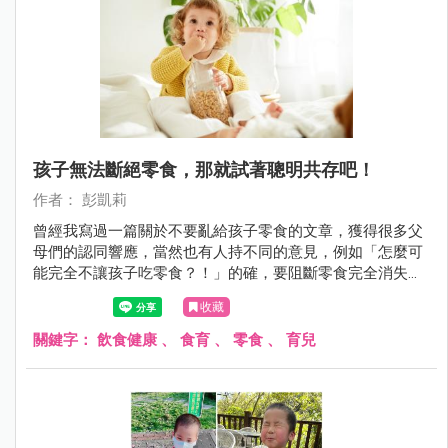
孩子無法斷絕零食，那就試著聰明共存吧！
作者： 彭凱莉
曾經我寫過一篇關於不要亂給孩子零食的文章，獲得很多父
母們的認同響應，當然也有人持不同的意見，例如「怎麼可
能完全不讓孩子吃零食？！」的確，要阻斷零食完全消失在
孩子的世界真的很難，但我們可以試著聰明共存，做到把
收藏
關、減少、選擇、尊重父母教養的工作。
關鍵字：
飲食健康
、
食育
、
零食
、
育兒