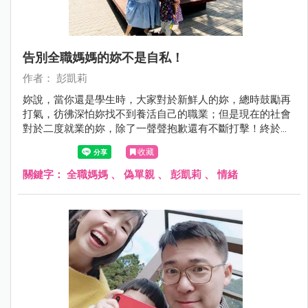
告別全職媽媽的妳不是自私！
作者： 彭凱莉
妳說，當你還是學生時，大家對於新鮮人的妳，總時鼓勵再
打氣，彷彿深怕妳找不到養活自己的職業；但是現在的社會
對於二度就業的妳，除了一聲聲抱歉還有不斷打擊！終於，
找了一份喜歡且有目標的工作，卻還得顧慮家人的想法、生
收藏
活和感受。妳問我，如果堅持出門工作，是不是太自私？
關鍵字：
全職媽媽
、
偽單親
、
彭凱莉
、
情緒