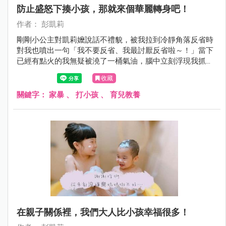
防止盛怒下揍小孩，那就來個華麗轉身吧！
作者： 彭凱莉
剛剛小公主對凱莉嬤說話不禮貌，被我拉到冷靜角落反省時
對我也噴出一句「我不要反省、我最討厭反省啦～！」當下
已經有點火的我無疑被澆了一桶氣油，腦中立刻浮現我抓起
她賞了兩巴掌的畫面，但⋯我忍下來了！我不發一語走到廚
收藏
房，然後喝了一杯水再走出來...
關鍵字：
家暴
、
打小孩
、
育兒教養
在親子關係裡，我們大人比小孩幸福很多！