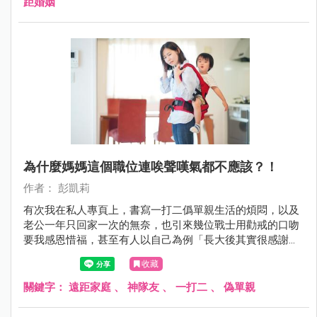
距婚姻
為什麼媽媽這個職位連唉聲嘆氣都不應該？！
作者： 彭凱莉
有次我在私人專頁上，書寫一打二僞單親生活的煩悶，以及
老公一年只回家一次的無奈，也引來幾位戰士用勸戒的口吻
要我感恩惜福，甚至有人以自己為例「長大後其實很感謝爸
爸出門賺錢給他們一家，讓他們無後顧之憂」，壓根沒想到
收藏
他媽才是那個能讓他爸出遠門都不擔心的關鍵！
關鍵字：
遠距家庭
、
神隊友
、
一打二
、
偽單親