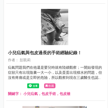
小兒疝氣與包皮過長的手術經驗紀錄！
作者： 彭凱莉
疝氣問題我們在他還是嬰兒時就有陸續觀察；一開始發現的
症狀只有出現陰囊一大一小，以及蛋蛋出現積水的問題，但
沒有疼痛或是立即的危險，所以觀察到現在三歲醫生也認為
無法自癒吸收後，就決定動刀處理，避免日後出現更大的問
收藏
題！ 而包皮過長問題，是在小王子兩歲開始自行如廁後發
現，他常常會表示尿尿部位疼痛，後來也常出現發炎和紅腫
關鍵字：
小兒疝氣，包皮手術，包皮槍
的狀況，因此泌尿科醫師評估後決定和疝氣一並處理，免除
掉他不斷發炎和抹抗生素藥膏治療的過程....