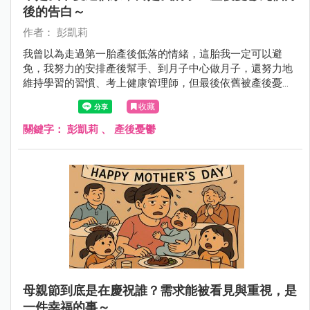
後的告白～
作者： 彭凱莉
我曾以為走過第一胎產後低落的情緒，這胎我一定可以避
免，我努力的安排產後幫手、到月子中心做月子，還努力地
維持學習的習慣、考上健康管理師，但最後依舊被產後憂鬱
神不知鬼不覺的侵入了！
收藏
關鍵字：
彭凱莉
、
產後憂鬱
母親節到底是在慶祝誰？需求能被看見與重視，是
一件幸福的事～