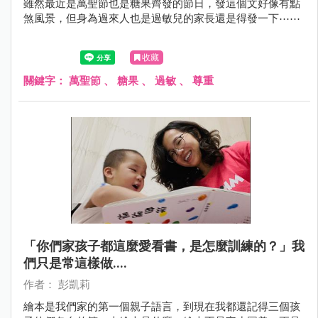
雖然最近是萬聖節也是糖果齊發的節日，發這個文好像有點
煞風景，但身為過來人也是過敏兒的家長還是得發一下⋯⋯
收藏
關鍵字：
萬聖節
、
糖果
、
過敏
、
尊重
「你們家孩子都這麼愛看書，是怎麼訓練的？」我
們只是常這樣做....
作者： 彭凱莉
繪本是我們家的第一個親子語言，到現在我都還記得三個孩