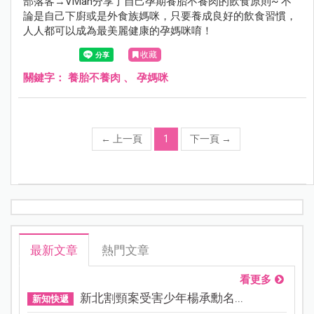
部落客→Vivian分享了自己孕期養胎不養肉的飲食原則~ 不
論是自己下廚或是外食族媽咪，只要養成良好的飲食習慣，
人人都可以成為最美麗健康的孕媽咪唷！
收藏
關鍵字：
養胎不養肉
、
孕媽咪
←
上一頁
1
下一頁
→
最新文章
熱門文章
看更多
新北割頸案受害少年楊承勳名...
新知快遞