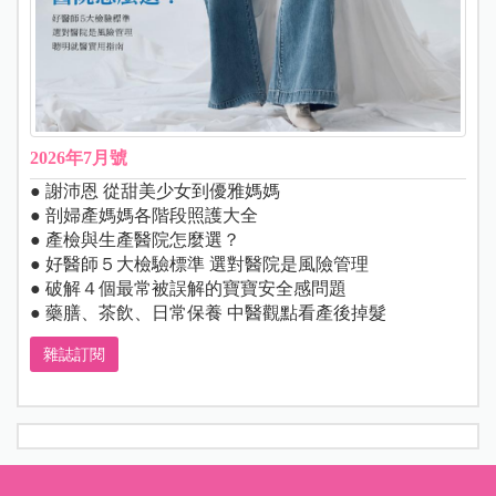
2026年7月號
● 謝沛恩 從甜美少女到優雅媽媽
● 剖婦產媽媽各階段照護大全
● 產檢與生產醫院怎麼選？
● 好醫師５大檢驗標準 選對醫院是風險管理
● 破解４個最常被誤解的寶寶安全感問題
● 藥膳、茶飲、日常保養 中醫觀點看產後掉髮
雜誌訂閱