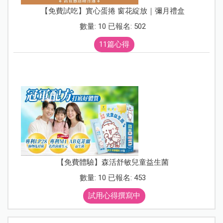
【免費試吃】實心蛋捲 窗花綻放｜彌月禮盒
數量: 10 已報名: 502
11篇心得
【免費體驗】森活舒敏兒童益生菌
數量: 10 已報名: 453
試用心得撰寫中