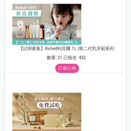
【試用募集】Richell利其爾 T.L.I第二代乳牙刷系列
數量: 21 已報名: 432
21篇心得