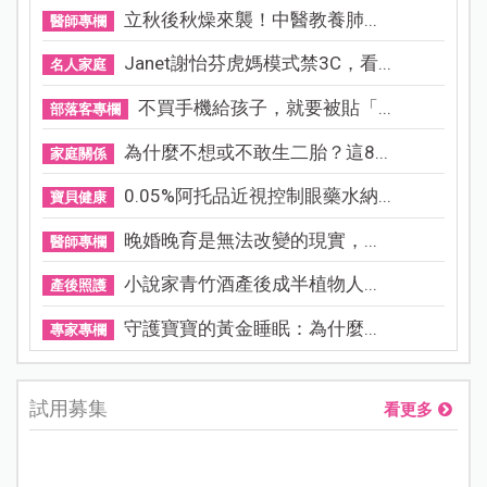
立秋後秋燥來襲！中醫教養肺...
醫師專欄
Janet謝怡芬虎媽模式禁3C，看...
名人家庭
不買手機給孩子，就要被貼「...
部落客專欄
為什麼不想或不敢生二胎？這8...
家庭關係
0.05%阿托品近視控制眼藥水納...
寶貝健康
晚婚晚育是無法改變的現實，...
醫師專欄
小說家青竹酒產後成半植物人...
產後照護
守護寶寶的黃金睡眠：為什麼...
專家專欄
試用募集
看更多