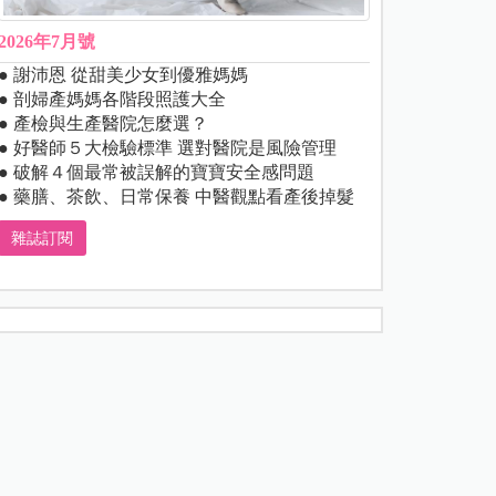
2026年7月號
● 謝沛恩 從甜美少女到優雅媽媽
● 剖婦產媽媽各階段照護大全
● 產檢與生產醫院怎麼選？
● 好醫師５大檢驗標準 選對醫院是風險管理
● 破解４個最常被誤解的寶寶安全感問題
● 藥膳、茶飲、日常保養 中醫觀點看產後掉髮
雜誌訂閱