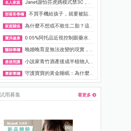
Janet謝怡芬虎媽模式禁3C，看...
名人家庭
不買手機給孩子，就要被貼「...
部落客專欄
為什麼不想或不敢生二胎？這8...
家庭關係
0.05%阿托品近視控制眼藥水納...
寶貝健康
晚婚晚育是無法改變的現實，...
醫師專欄
小說家青竹酒產後成半植物人...
產後照護
守護寶寶的黃金睡眠：為什麼...
專家專欄
試用募集
看更多