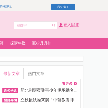
私權說明
。
我知道了
登入|註冊
師
採購年鑑
寵粉月月抽
最新文章
熱門文章
看更多
新北割頸案受害少年楊承勳名...
新知快遞
立秋後秋燥來襲！中醫教養肺...
醫師專欄