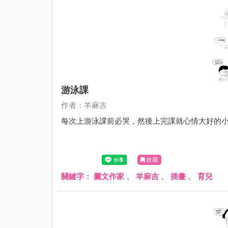
游泳課
作者：羊麻吉
每次上游泳課前必哭，然後上完課就心情大好的
收藏
關鍵字：
圖文作家
、
羊麻吉
、
插畫
、
育兒