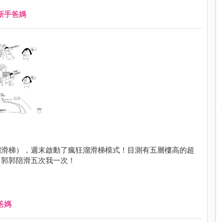
新手爸媽
溜滑梯），週末啟動了瘋狂溜滑梯模式！目測有五層樓高的超
，郭郭陪滑五次我一次！
爸媽