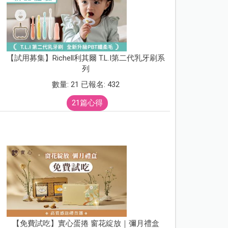
【試用募集】Richell利其爾 T.L.I第二代乳牙刷系
列
數量: 21 已報名: 432
21篇心得
【免費試吃】實心蛋捲 窗花綻放｜彌月禮盒