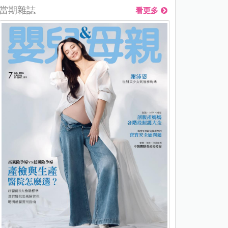
當期雜誌
看更多