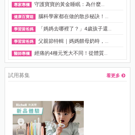
守護寶寶的黃金睡眠：為什麼...
專家專欄
腦科學家都在做的散步秘訣！...
健康百寶箱
「媽媽去哪裡了？」4歲孩子還...
學習當爸媽
父親節特輯｜媽媽餵母奶時，...
學習當爸媽
經痛的4種元兇大不同！從體質...
醫師專欄
試用募集
看更多