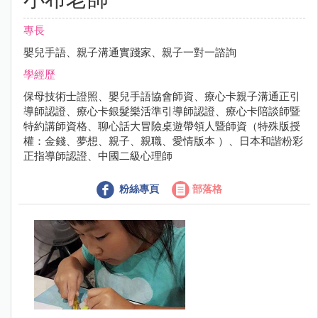
專長
嬰兒手語、親子溝通實踐家、親子一對一諮詢
學經歷
保母技術士證照、嬰兒手語協會師資、療心卡親子溝通正引
導師認證、療心卡銀髮樂活準引導師認證、療心卡陪談師暨
特約講師資格、聊心話大冒險桌遊帶領人暨師資（特殊版授
權：金錢、夢想、親子、親職、愛情版本 ）、日本和諧粉彩
正指導師認證、中國二級心理師
粉絲專頁
部落格