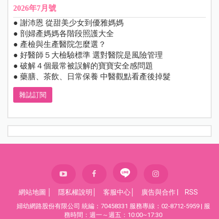
2026年7月號
● 謝沛恩 從甜美少女到優雅媽媽
● 剖婦產媽媽各階段照護大全
● 產檢與生產醫院怎麼選？
● 好醫師５大檢驗標準 選對醫院是風險管理
● 破解４個最常被誤解的寶寶安全感問題
● 藥膳、茶飲、日常保養 中醫觀點看產後掉髮
雜誌訂閱
網站地圖
│
隱私權說明
│
客服中心
│
廣告與合作
|
RSS
婦幼網路股份有限公司 統編：70458331 服務專線：02-8712-5959 | 服
務時間：週一～週五：10:00~17:30