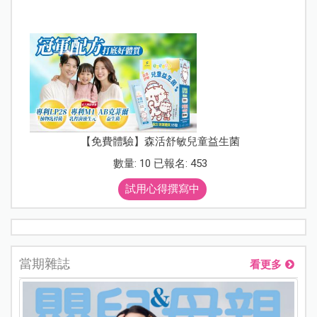
【免費體驗】森活舒敏兒童益生菌
數量: 10 已報名: 453
試用心得撰寫中
當期雜誌
看更多