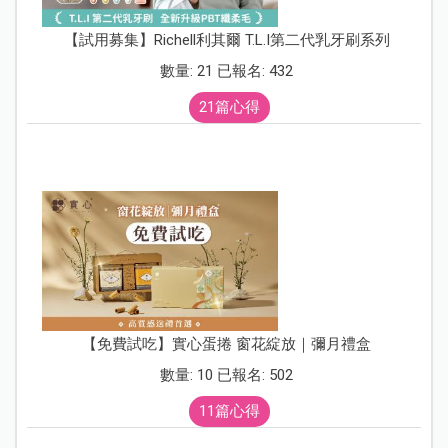
【試用募集】Richell利其爾 T.L.I第二代乳牙刷系列
數量: 21 已報名: 432
21篇心得
【免費試吃】實心蛋捲 窗花綻放｜彌月禮盒
數量: 10 已報名: 502
11篇心得