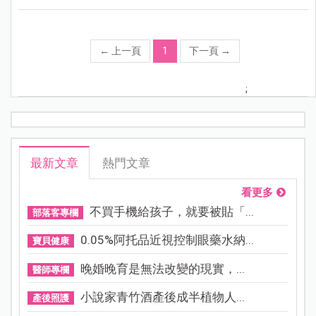
←
上一頁
1
下一頁
→
;
最新文章
熱門文章
看更多
不買手機給孩子，就要被貼「...
部落客專欄
0.05%阿托品近視控制眼藥水納...
寶貝健康
晚婚晚育是無法改變的現實，...
醫師專欄
小說家青竹酒產後成半植物人...
產後照護