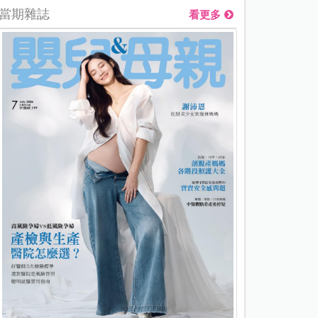
當期雜誌
看更多