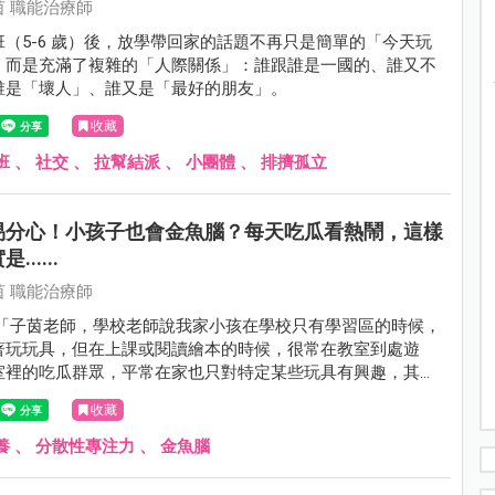
 職能治療師
（5-6 歲）後，放學帶回家的話題不再只是簡單的「今天玩
，而是充滿了複雜的「人際關係」：誰跟誰是一國的、誰又不
誰是「壞人」、誰又是「最好的朋友」。
收藏
班
、
社交
、
拉幫結派
、
小團體
、
排擠孤立
易分心！小孩子也會金魚腦？每天吃瓜看熱鬧，這樣
.....
 職能治療師
 「子茵老師，學校老師說我家小孩在學校只有學習區的時候，
著玩玩具，但在上課或閱讀繪本的時候，很常在教室到處遊
室裡的吃瓜群眾，平常在家也只對特定某些玩具有興趣，其他
到三分鐘就會跑走，請問這樣是注意力出問題嗎？」
收藏
養
、
分散性專注力
、
金魚腦