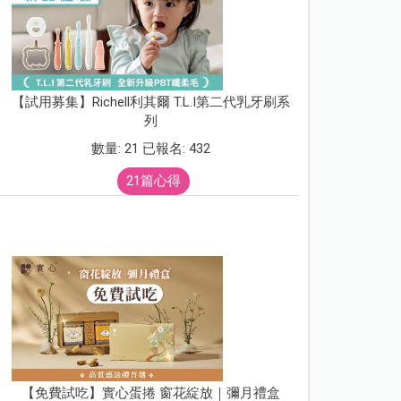
【試用募集】Richell利其爾 T.L.I第二代乳牙刷系
列
數量: 21 已報名: 432
21篇心得
【免費試吃】實心蛋捲 窗花綻放｜彌月禮盒