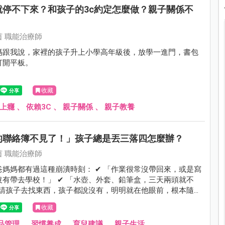
就停不下來？和孩子的3c約定怎麼做？親子關係不
 職能治療師
媽跟我說，家裡的孩子升上小學高年級後，放學一進門，書包
打開平板。
收藏
C上癮
、
依賴3C
、
親子關係
、
親子教養
的聯絡簿不見了！」孩子總是丟三落四怎麼辦？
 職能治療師
爸媽媽都有過這種崩潰時刻： ✔ 「作業很常沒帶回來，或是寫
沒有帶去學校！」 ✔ 「水壺、外套、鉛筆盒，三天兩頭就不
 「請孩子去找東西，孩子都說沒有，明明就在他眼前，根本隨便
實，孩子「丟三落四」的背後，並不只是個性馬虎那麼簡單。
收藏
品管理
、
習慣養成
、
育兒建議
、
親子生活