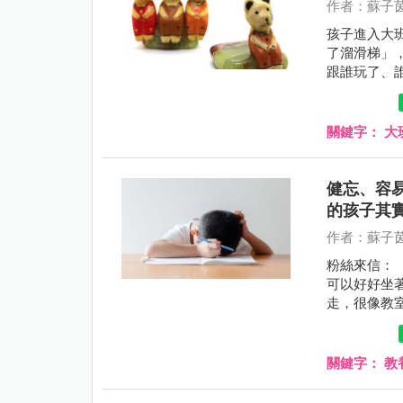
作者：蘇子茵
孩子進入大班
了溜滑梯」
跟誰玩了、
關鍵字：
大
健忘、容
的孩子其實是.
作者：蘇子茵
粉絲來信：
可以好好坐
走，很像教
的也都玩不
關鍵字：
教