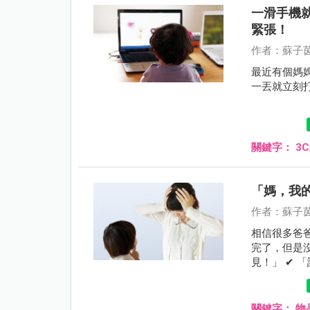
一滑手機
緊張！
作者：蘇子茵
最近有個媽
一丟就立刻
關鍵字：
3
「媽，我
作者：蘇子茵
相信很多爸
完了，但是
見！」 ✔
找！」 其
關鍵字：
物