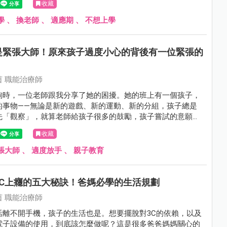
收藏
學
、
換老師
、
適應期
、
不想上學
是緊張大師！原來孩子過度小心的背後有一位緊張的
 職能治療師
詢時，一位老師跟我分享了她的困擾。她的班上有一個孩子，
的事物——無論是新的遊戲、新的運動、新的分組，孩子總是
先「觀察」，就算老師給孩子很多的鼓勵，孩子嘗試的意願還
收藏
張大師
、
適度放手
、
親子教育
3C上癮的五大秘訣！爸媽必學的生活規劃
 職能治療師
活離不開手機，孩子的生活也是。想要擺脫對3C的依賴，以及
電子設備的使用，到底該怎麼做呢？這是很多爸爸媽媽關心的