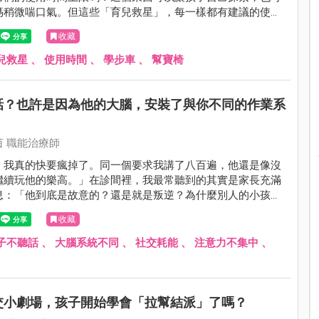
媽稍微喘口氣。但這些「育兒救星」，每一樣都有建議的使用
收藏
兒救星
、
使用時間
、
學步車
、
幫寶椅
話？也許是因為他的大腦，安裝了與你不同的作業系
 職能治療師
，我真的快要瘋掉了。同一個要求我講了八百遍，他還是像沒
繼續玩他的樂高。」在診間裡，我最常聽到的其實是家長充滿
息：「他到底是故意的？還是就是叛逆？為什麼別人的小孩講
」
收藏
子不聽話
、
大腦系統不同
、
社交耗能
、
注意力不集中
、
D
交小劇場，孩子開始學會「拉幫結派」了嗎？