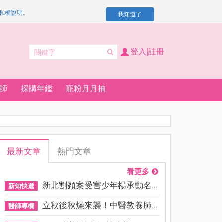
私權說明
。
我知道了
登入|註冊
師
採購年鑑
寵粉月月抽
最新文章
熱門文章
看更多
新北割頸案受害少年楊承勳名...
新知快遞
立秋後秋燥來襲！中醫教養肺...
醫師專欄