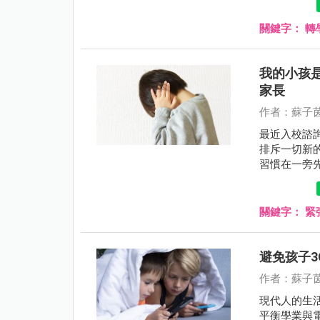
關鍵字：
轉
我的小孩
家長
作者：蘇子茵
最近入校諮
排斥一切新
習慣在一旁
是很低。
關鍵字：
緊
避免孩子
作者：蘇子茵
現代人的生
平衡學業與