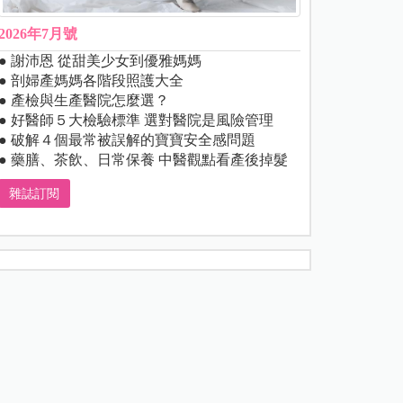
2026年7月號
● 謝沛恩 從甜美少女到優雅媽媽
● 剖婦產媽媽各階段照護大全
● 產檢與生產醫院怎麼選？
● 好醫師５大檢驗標準 選對醫院是風險管理
● 破解４個最常被誤解的寶寶安全感問題
● 藥膳、茶飲、日常保養 中醫觀點看產後掉髮
雜誌訂閱