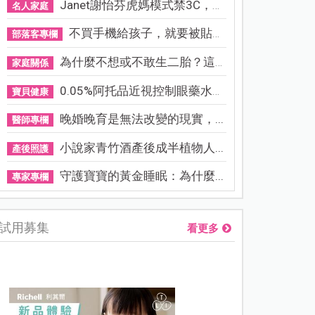
Janet謝怡芬虎媽模式禁3C，看...
名人家庭
不買手機給孩子，就要被貼「...
部落客專欄
為什麼不想或不敢生二胎？這8...
家庭關係
0.05%阿托品近視控制眼藥水納...
寶貝健康
晚婚晚育是無法改變的現實，...
醫師專欄
小說家青竹酒產後成半植物人...
產後照護
守護寶寶的黃金睡眠：為什麼...
專家專欄
試用募集
看更多