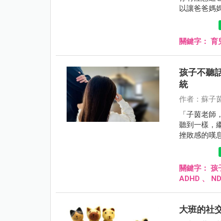
以讓爸爸媽
時間。
關鍵字：
育
孩子不聽
統
作者：蘇子茵
「子茵老師
聽到一樣，
挫敗感的嘆
一次就動？
關鍵字：
孩
ADHD
、
N
大班的社