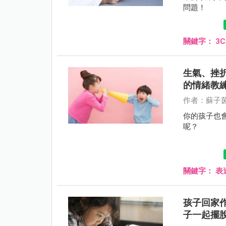
問題！
關鍵字：
3
生氣、挫
的情緒教
作者：蘇子茵
你的孩子也
呢？
關鍵字：
表
孩子回家
子一起擺