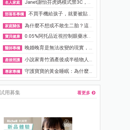
Janet謝怡芬虎媽模式禁3C，看...
名人家庭
不買手機給孩子，就要被貼「...
部落客專欄
為什麼不想或不敢生二胎？這8...
家庭關係
0.05%阿托品近視控制眼藥水納...
寶貝健康
晚婚晚育是無法改變的現實，...
醫師專欄
小說家青竹酒產後成半植物人...
產後照護
守護寶寶的黃金睡眠：為什麼...
專家專欄
試用募集
看更多