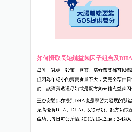
如何攝取長短鏈益菌因子組合及DH
母乳、乳糖、穀類、豆類、新鮮蔬菜都可以攝取
但因為年紀小的寶寶食量不大，要完全藉由日常
們，讓寶寶透過母奶或是配方奶來補充益菌因
王杏安醫師亦提到DHA也是學習力發展的關
充高優質DHA。DHA可以從母奶、配方奶或深
歲幼兒每日每公斤攝取DHA 10-12mg；2-4歲幼兒