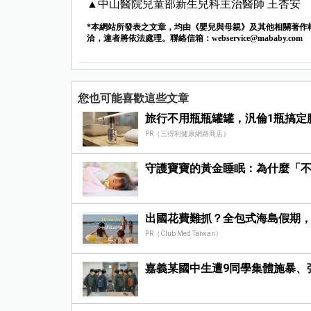
▲中山醫院兒童部新生兒科主治醫師 王杏安
*本網站所發表之文章，均由《嬰兒與母親》及其他相關著作
洽，違者將依法處理。聯絡信箱：
webservice@mababy.com
您也可能喜歡這些文章
旅行不用瓶瓶罐罐，汎倫1瓶搞定
PR（三得利健康網路商店）
守護寶寶的黃金睡眠：為什麼「
出國花費難抓？全包式海島假期
PR（Club Med Taiwan）
嘉義某國中生遭9同學集體施暴、