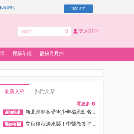
私權說明
。
我知道了
登入|註冊
師
採購年鑑
寵粉月月抽
最新文章
熱門文章
看更多
新北割頸案受害少年楊承勳名...
新知快遞
立秋後秋燥來襲！中醫教養肺...
醫師專欄