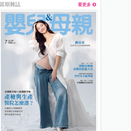
當期雜誌
看更多