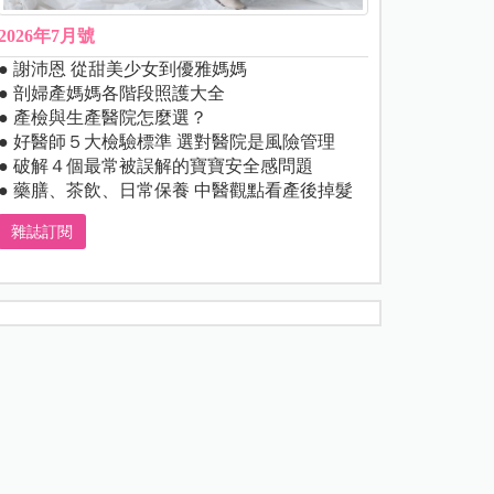
2026年7月號
● 謝沛恩 從甜美少女到優雅媽媽
● 剖婦產媽媽各階段照護大全
● 產檢與生產醫院怎麼選？
● 好醫師５大檢驗標準 選對醫院是風險管理
● 破解４個最常被誤解的寶寶安全感問題
● 藥膳、茶飲、日常保養 中醫觀點看產後掉髮
雜誌訂閱