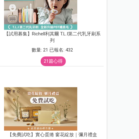
【試用募集】Richell利其爾 T.L.I第二代乳牙刷系
列
數量: 21 已報名: 432
21篇心得
【免費試吃】實心蛋捲 窗花綻放｜彌月禮盒