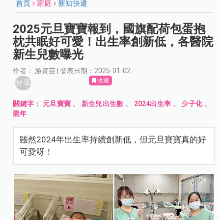
首頁
家庭
新知快遞
2025元旦寶寶報到，國旗配荷包蛋抱
枕共眠好可愛！出生率創新低，各醫院
新生兒數曝光
作者： 游資芸 | 發表日期：2025-01-02
收藏
分享
關鍵字：
元旦寶寶
、
新生兒出生數
、
2024出生率
、
少子化
、
龍年
雖然2024年出生率持續創新低，但元旦寶寶真的好
可愛呀！