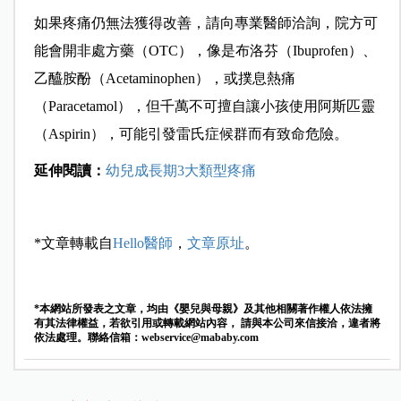
如果疼痛仍無法獲得改善，請向專業醫師洽詢，院方可
能會開非處方藥（OTC），像是布洛芬（Ibuprofen）、
乙醯胺酚（Acetaminophen），或撲息熱痛
（Paracetamol），但千萬不可擅自讓小孩使用阿斯匹靈
（Aspirin），可能引發雷氏症候群而有致命危險。
延伸閱讀：
幼兒成長期3大類型疼痛
*文章轉載自
Hello醫師
，
文章原址
。
*本網站所發表之文章，均由《嬰兒與母親》及其他相關著作權人依法擁
有其法律權益，若欲引用或轉載網站內容， 請與本公司來信接洽，違者將
依法處理。聯絡信箱：
webservice@mababy.com