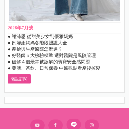
2026年7月號
● 謝沛恩 從甜美少女到優雅媽媽
● 剖婦產媽媽各階段照護大全
● 產檢與生產醫院怎麼選？
● 好醫師５大檢驗標準 選對醫院是風險管理
● 破解４個最常被誤解的寶寶安全感問題
● 藥膳、茶飲、日常保養 中醫觀點看產後掉髮
雜誌訂閱