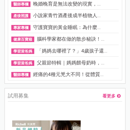
晚婚晚育是無法改變的現實，...
醫師專欄
小說家青竹酒產後成半植物人...
產後照護
守護寶寶的黃金睡眠：為什麼...
專家專欄
腦科學家都在做的散步秘訣！...
健康百寶箱
「媽媽去哪裡了？」4歲孩子還...
學習當爸媽
父親節特輯｜媽媽餵母奶時，...
學習當爸媽
經痛的4種元兇大不同！從體質...
醫師專欄
試用募集
看更多