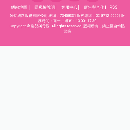
網站地圖
│
隱私權說明
│
客服中心
│
廣告與合作
|
RSS
婦幼網路股份有限公司 統編：70458331 服務專線：02-8712-5959 | 服
務時間：週一～週五：10:00~17:30
Copyright © 嬰兒與母親. All rights reserved. 版權所有，禁止擅自轉貼
節錄