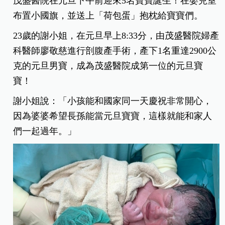
茂盛醫院在元旦下午前迎來5名寶寶誕生！在嬰兒室
布置小國旗，並送上「荷包蛋」抱枕給寶寶們。
23歲的謝小姐，在元旦早上8:33分，由茂盛醫院婦產
科醫師廖敬慈進行剖腹產手術，產下1名重達2900公
克的元旦男寶，成為茂盛醫院成第一位的元旦寶
寶！
謝小姐說：「小孩能和國家同一天慶祝非常開心，
因為婆婆希望長孫能當元旦寶寶，這樣就能和家人
們一起過年。」