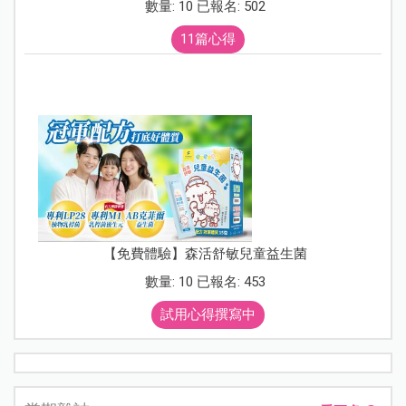
數量: 10 已報名: 502
11篇心得
【免費體驗】森活舒敏兒童益生菌
數量: 10 已報名: 453
試用心得撰寫中