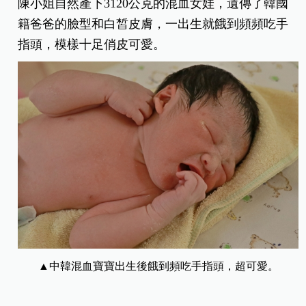
陳小姐自然產下3120公克的混血女娃，遺傳了韓國
籍爸爸的臉型和白皙皮膚，一出生就餓到頻頻吃手
指頭，模樣十足俏皮可愛。
▲中韓混血寶寶出生後餓到頻吃手指頭，超可愛。