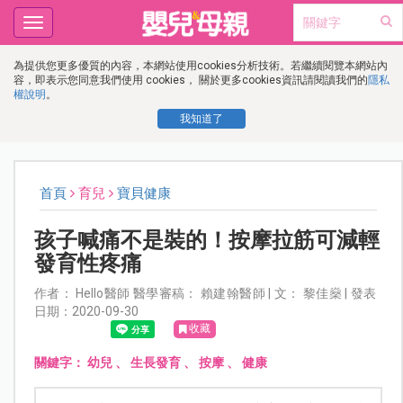
Toggle
navigation
為提供您更多優質的內容，本網站使用cookies分析技術。若繼續閱覽本網站內
容，即表示您同意我們使用 cookies， 關於更多cookies資訊請閱讀我們的
隱私
權說明
。
我知道了
首頁
育兒
寶貝健康
孩子喊痛不是裝的！按摩拉筋可減輕
發育性疼痛
作者： Hello醫師 醫學審稿： 賴建翰醫師 | 文： 黎佳燊 | 發表
日期：2020-09-30
收藏
關鍵字：
幼兒
、
生長發育
、
按摩
、
健康