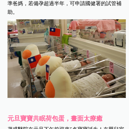
準爸媽，若備孕超過半年，可申請國健署的試管補
助。
元旦寶寶共眠荷包蛋，畫面太療癒