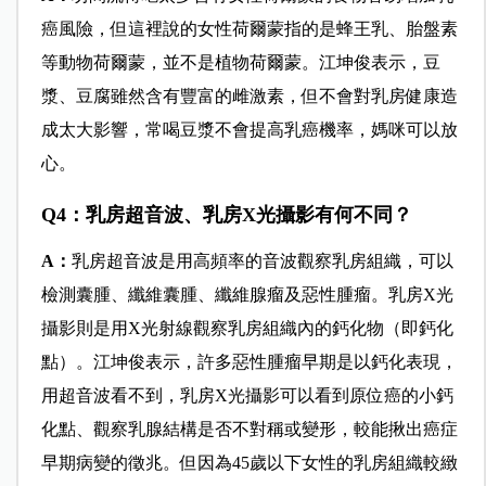
癌風險，但這裡說的女性荷爾蒙指的是蜂王乳、胎盤素
等動物荷爾蒙，並不是植物荷爾蒙。江坤俊表示，豆
漿、豆腐雖然含有豐富的雌激素，但不會對乳房健康造
成太大影響，常喝豆漿不會提高乳癌機率，媽咪可以放
心。
Q4：乳房超音波、乳房X光攝影有何不同？
A：
乳房超音波是用高頻率的音波觀察乳房組織，可以
檢測囊腫、纖維囊腫、纖維腺瘤及惡性腫瘤。乳房X光
攝影則是用X光射線觀察乳房組織內的鈣化物（即鈣化
點）。江坤俊表示，許多惡性腫瘤早期是以鈣化表現，
用超音波看不到，乳房X光攝影可以看到原位癌的小鈣
化點、觀察乳腺結構是否不對稱或變形，較能揪出癌症
早期病變的徵兆。但因為45歲以下女性的乳房組織較緻