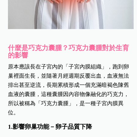
什麼是巧克力囊腫？巧克力囊腫對於生育
的影響
原本應該長在子宮內的「子宮內膜組織」，跑到卵
巢裡面生長，並隨著月經週期反覆出血，血液無法
排出甚至逆流，長期累積形成一個充滿暗褐色陳舊
血液的囊腫，這種囊腫因內容物像融化的巧克力，
所以被稱為「巧克力囊腫」，是一種子宮內膜異
位。
1.影響卵巢功能－卵子品質下降