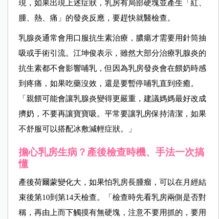
現，如果出現上述症狀，乳房有局部硬塊並產生「紅、
腫、熱、痛」的發炎反應，要趕快就醫檢查。
乳腺炎通常會用口服抗生素治療，膿瘍才需要用針筒抽
吸或手術引流。江坤俊表示，雖然大部分治療乳腺炎的
抗生素都不會影響哺乳，但因為乳房發炎會在餵奶時感
到疼痛，如果吃藥沒效，還是要暫停哺乳直到痊癒。
「親餵可能會讓乳腺炎變得更嚴重，建議媽媽最好改成
擠奶，不要再讓寶寶吸。平常要讓乳房保持清潔，如果
不舒服可以搭配冰敷減輕症狀。」
擔心乳房生病？產後檢查時機、手法一次搞
懂
產後荷爾蒙變化大，如果怕乳房長腫瘤，可以在月經結
束後第10到第14天檢查。「檢查時先看乳房兩側是否對
稱，再由上而下觸摸有無硬塊，注意不要用抓的，要用