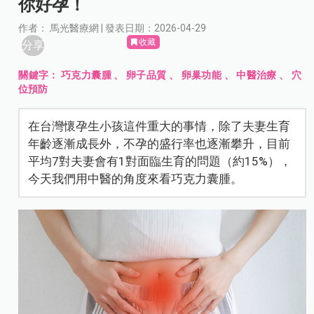
你好孕！
作者： 馬光醫療網 | 發表日期：2026-04-29
收藏
分享
關鍵字：
巧克力囊腫
、
卵子品質
、
卵巢功能
、
中醫治療
、
穴
位預防
在台灣懷孕生小孩這件重大的事情，除了夫妻生育
年齡逐漸成長外，不孕的盛行率也逐漸攀升，目前
平均7對夫妻會有1對面臨生育的問題（約15%），
今天我們用中醫的角度來看巧克力囊腫。