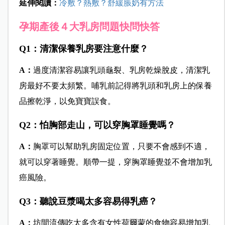
延伸閱讀：
冷敷？熱敷？舒緩脹奶有方法
孕期產後４大乳房問題快問快答
Q1：清潔保養乳房要注意什麼？
A：
過度清潔容易讓乳頭龜裂、乳房乾燥脫皮，清潔乳
房最好不要太頻繁。哺乳前記得將乳頭和乳房上的保養
品擦乾淨，以免寶寶誤食。
Q2：怕胸部走山，可以穿胸罩睡覺嗎？
A：
胸罩可以幫助乳房固定位置，只要不會感到不適，
就可以穿著睡覺。順帶一提，穿胸罩睡覺並不會增加乳
癌風險。
Q3：聽說豆漿喝太多容易得乳癌？
A：
坊間流傳吃太多含有女性荷爾蒙的食物容易增加乳