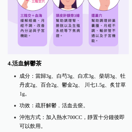
4.活血解鬱茶
成分：當歸3g、白芍3g、白朮3g、柴胡3g、牡
丹皮2g、百合2g、鬱金2g、 川七1.5g、炙甘草
1g。
功效：疏肝解鬱﹐活血去瘀。
沖泡方式：加入熱水700CC，靜置十分鐘後即
可以飲用。