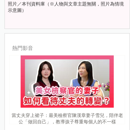
照片／本刊資料庫（※人物與文章主題無關，照片為情境
示意圖）
熱門影音
當丈夫穿上裙子：最美檢察官陳漢章妻子雪兒，陪伴老
公「做回自己」，教導孩子尊重每個人的不一樣