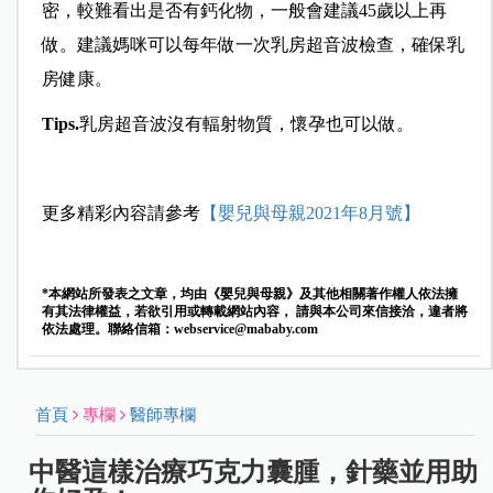
密，較難看出是否有鈣化物，一般會建議45歲以上再
做。建議媽咪可以每年做一次乳房超音波檢查，確保乳
房健康。
Tips.
乳房超音波沒有輻射物質，懷孕也可以做。
更多精彩內容請參考
【嬰兒與母親2021年8月號】
*本網站所發表之文章，均由《嬰兒與母親》及其他相關著作權人依法擁
有其法律權益，若欲引用或轉載網站內容， 請與本公司來信接洽，違者將
依法處理。聯絡信箱：
webservice@mababy.com
首頁
專欄
醫師專欄
中醫這樣治療巧克力囊腫，針藥並用助