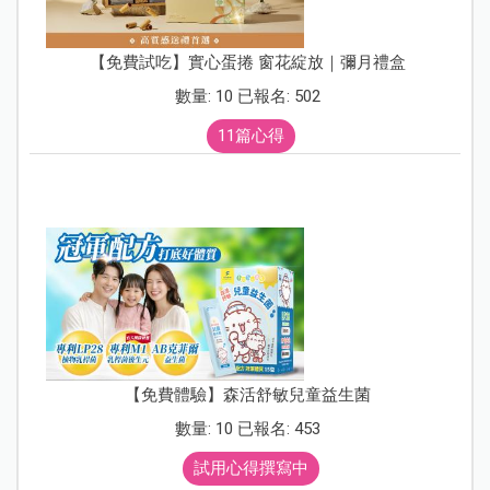
【免費試吃】實心蛋捲 窗花綻放｜彌月禮盒
數量: 10 已報名: 502
11篇心得
【免費體驗】森活舒敏兒童益生菌
數量: 10 已報名: 453
試用心得撰寫中