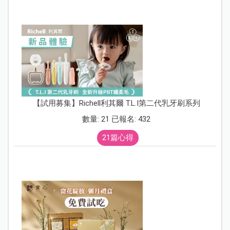
【試用募集】Richell利其爾 T.L.I第二代乳牙刷系列
數量: 21 已報名: 432
21篇心得