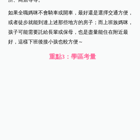
居住環境的便利性真的很重要，這不單單只是交通的問
題，對媽媽來說更重要的大概就是超市或菜市場了吧？而
且寶寶還小時，最常去的地方不外乎就是公園、醫院或診
所、商店等等。
如果全職媽咪不會騎車或開車，最好還是選擇交通方便，
或者徒步就能到達上述那些地方的房子；而上班族媽咪，
孩子可能需要託給長輩或保母，也是盡量能住在附近最
好，這樣下班後接小孩也較方便～
重點3：學區考量