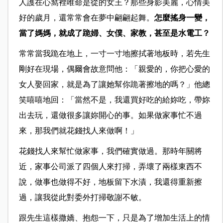
人護在心窩裡唯命是從的女王？那些身影美麗，心情美
好的歲月，還常常會在夢中翩翩起舞。
怎麼搖身一變，
當了媽媽，就成了跪婦、女僕、家教，甚至是水電工？
常常當我跪在地上，一寸一寸地擦拭著地板時，若先生
剛好在現場，偶爾會故意問他：「親愛的，你把心愛的
女人娶回家，就是為了讓她幫你跪著擦地的嗎？」他總
笑嘻嘻地回：「當然不是，我還買好吃的給妳吃，帶妳
出去玩，還做很多讓妳開心的事。如果做家事忙不過
來，那我們就花錢找人來做啊！」
花錢找人來幫忙做家事，我們確實做過。那時年關將
近，家事公司派了四個人來打掃，弄壞了兩樣東西不
說，做事也做得不好，地板留下水漬，我還得重新擦
過，讓我從此對委外打掃敬謝不敏。
跟先生這樣撒嬌、抱怨一下，只是為了增加生活上的情