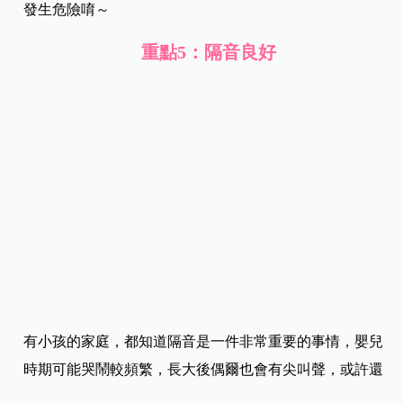
隨著孩子一天一天成長，甚至二寶、三寶出生了，家裡的
物品只會越來越多，不會更少，為了能妥善整理，最好還
是找一間能規畫收納空間的房子喔！
此外，除了收納空間要注意，陽台是否寬敞也很重要的～
因為家族成員變多，要洗的衣物也就越多，如果陽台空間
不夠大，媽咪要曬衣服真的會很不方便。當然，既然有陽
台，就一定要加裝安全性的設備，以避免孩子爬上爬下而
發生危險唷～
重點5：隔音良好