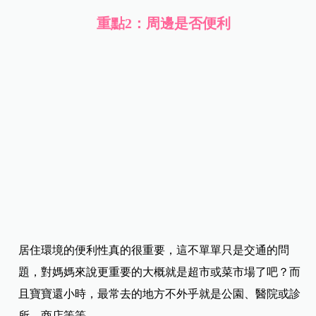
孩子受到傷害，我們不能預測什麼時候會有什麼人伺機而
動，但爸媽可以選擇居住環境。
因為房仲或屋主要賣房，當然只會說優點，有些事還是得
爸媽親自走訪幾次才會清楚的唷～建議平日、假日、白
天、晚上都去鄰近街道走走看看，不論是住宅區、商業
區，都一定會有暗巷與人潮擁擠處，畢竟這也是將來的生
活圈，一定要多多注意唷！
重點2：周邊是否便利