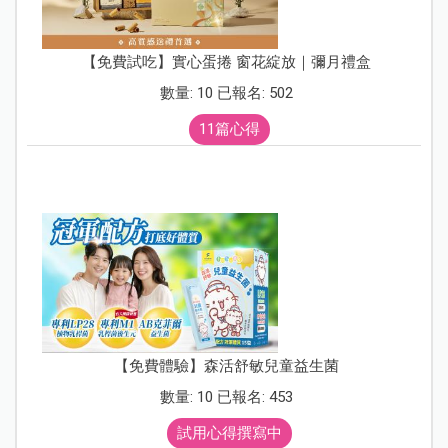
【免費試吃】實心蛋捲 窗花綻放｜彌月禮盒
數量: 10 已報名: 502
11篇心得
【免費體驗】森活舒敏兒童益生菌
數量: 10 已報名: 453
試用心得撰寫中