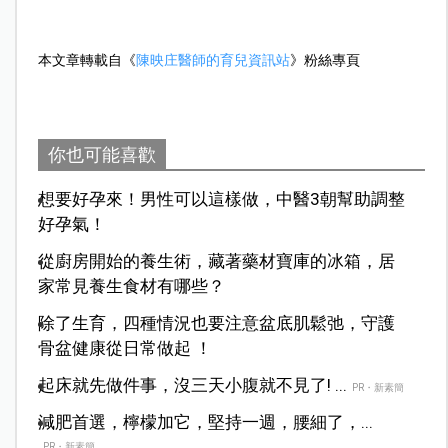
本文章轉載自《
陳映庄醫師的育兒資訊站
》粉絲專頁
你也可能喜歡
想要好孕來！男性可以這樣做，中醫3朝幫助調整
好孕氣！
從廚房開始的養生術，藏著藥材寶庫的冰箱，居
家常見養生食材有哪些？
除了生育，四種情況也要注意盆底肌鬆弛，守護
骨盆健康從日常做起 ！
起床就先做件事，沒三天小腹就不見了! ...
PR・新素簡
減肥首選，檸檬加它，堅持一週，腰細了，...
PR・新素簡