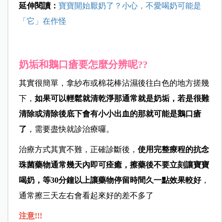
延伸閱讀：
寶寶開始厭奶了？小心，不愛喝奶可能是
「它」在作怪
奶垢和鵝口瘡要怎麼分辨呢??
其實很簡單，拿紗布或棉花棒沾濕後往白色的地方搓幾
下，
如果可以輕鬆就清乾淨那通常就是奶垢，
若是很難
清除或清除後底下會有小小出血的那就可能是鵝口瘡
了
，
需要盡快就診治療囉。
治療方式其實不難，正確診斷後，
使用完整療程的抗念
珠菌藥物通常幾天內即可痊癒，擦藥後不要立刻讓寶寶
喝奶，
等30分鐘以上讓藥物停留時間久一點效果較好
，
通常擦三天左右會看起來好的差不多了
注意!!!