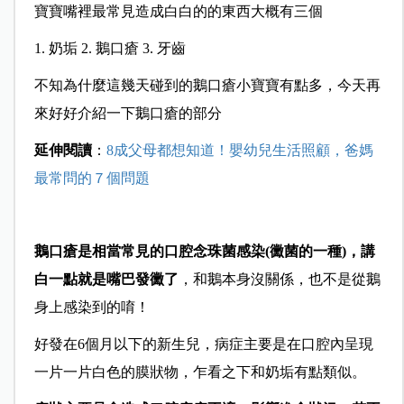
寶寶嘴裡最常見造成白白的的東西大概有三個
1. 奶垢 2. 鵝口瘡 3. 牙齒
不知為什麼這幾天碰到的鵝口瘡小寶寶有點多，
今天再
來好好介紹一下鵝口瘡的部分
延伸閱讀
：
8成父母都想知道！嬰幼兒生活照顧，爸媽
最常問的７個問題
鵝口瘡是相當常見的口腔念珠菌感染(黴菌的一種)，
講
白一點就是嘴巴發黴了
，
和鵝本身沒關係，
也不是從鵝
身上感染到的唷！
好發在6個月以下的新生兒，
病症主要是在口腔內呈現
一片一片白色的膜狀物，
乍看之下和奶垢有點類似。