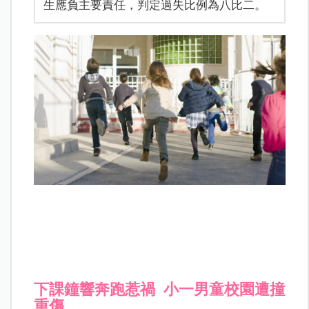
生應負主要責任，判定過失比例為八比二。
下課鐘響奔跑惹禍 小一男童校園遭撞
重傷