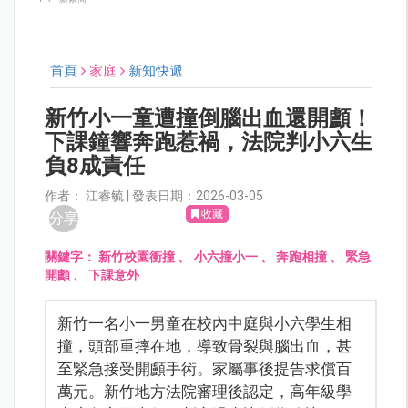
首頁
家庭
新知快遞
新竹小一童遭撞倒腦出血還開顱！
下課鐘響奔跑惹禍，法院判小六生
負8成責任
作者： 江睿毓 | 發表日期：2026-03-05
收藏
分享
關鍵字：
新竹校園衝撞
、
小六撞小一
、
奔跑相撞
、
緊急
開顱
、
下課意外
新竹一名小一男童在校內中庭與小六學生相
撞，頭部重摔在地，導致骨裂與腦出血，甚
至緊急接受開顱手術。家屬事後提告求償百
萬元。新竹地方法院審理後認定，高年級學