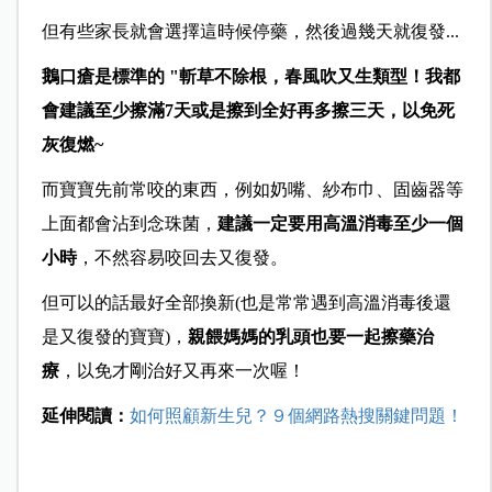
但有些家長就會選擇這時候停藥，
然後過幾天就復發...
鵝口瘡是標準的 "斬草不除根，春風吹又生類型！我都
會建議至少擦滿7天或是擦到全好再多擦三天，以免死
灰復燃~
而寶寶先前常咬的東西，
例如奶嘴、紗布巾、固齒器等
上面都會沾到念珠菌，
建議一定要用高溫消毒至少一個
小時
，
不然容易咬回去又復發。
但可以的話最好全部換新
(也是常常遇到高溫消毒後還
是又復發的寶寶)，
親餵媽媽的乳頭也要一起擦藥治
療
，
以免才剛治好又再來一次喔！
延伸閱讀：
如何照顧新生兒？９個網路熱搜關鍵問題！