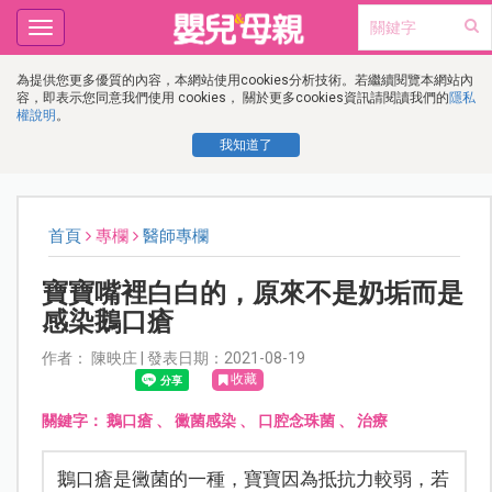
Toggle
navigation
為提供您更多優質的內容，本網站使用cookies分析技術。若繼續閱覽本網站內
容，即表示您同意我們使用 cookies， 關於更多cookies資訊請閱讀我們的
隱私
權說明
。
我知道了
首頁
專欄
醫師專欄
寶寶嘴裡白白的，原來不是奶垢而是
感染鵝口瘡
作者： 陳映庄 | 發表日期：2021-08-19
收藏
關鍵字：
鵝口瘡
、
黴菌感染
、
口腔念珠菌
、
治療
鵝口瘡是黴菌的一種，寶寶因為抵抗力較弱，若