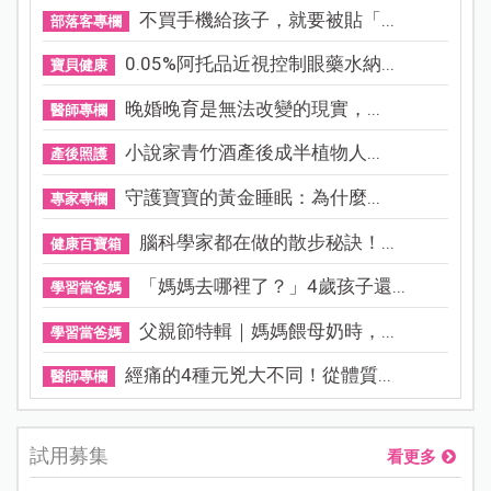
不買手機給孩子，就要被貼「...
部落客專欄
0.05%阿托品近視控制眼藥水納...
寶貝健康
晚婚晚育是無法改變的現實，...
醫師專欄
小說家青竹酒產後成半植物人...
產後照護
守護寶寶的黃金睡眠：為什麼...
專家專欄
腦科學家都在做的散步秘訣！...
健康百寶箱
「媽媽去哪裡了？」4歲孩子還...
學習當爸媽
父親節特輯｜媽媽餵母奶時，...
學習當爸媽
經痛的4種元兇大不同！從體質...
醫師專欄
試用募集
看更多