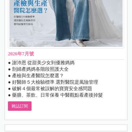
2026年7月號
● 謝沛恩 從甜美少女到優雅媽媽
● 剖婦產媽媽各階段照護大全
● 產檢與生產醫院怎麼選？
● 好醫師５大檢驗標準 選對醫院是風險管理
● 破解４個最常被誤解的寶寶安全感問題
● 藥膳、茶飲、日常保養 中醫觀點看產後掉髮
雜誌訂閱