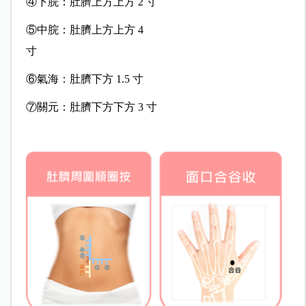
④下脘：肚臍上方上方 2 寸
⑤中脘：肚臍上方上方 4
寸
⑥氣海：肚臍下方 1.5 寸
⑦關元：肚臍下方下方 3 寸