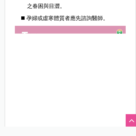
之春困與目澀。
◼️ 孕婦或虛寒體質者應先諮詢醫師。