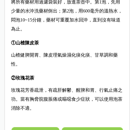
將所有藥材用過濾袋裝好，放進茶壺中。第1泡，先用
少量的水沖洗藥材倒出；第2泡，用600毫升的溫熱水，
悶泡10~15分鐘，藥材可重覆加水回沖，直到沒有味道
為止。
①山楂陳皮茶
山楂健脾開胃、陳皮理氣燥濕化痰化痰、甘草調和藥
性。
②玫瑰花茶
玫瑰花芳香疏泄，有疏肝解鬱、醒脾和胃、行氣止痛之
功。當有胸脅脘腹脹痛或嘔噁食少症狀，可以使用泡茶
消除不適。