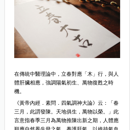
在傳統中醫理論中，立春對應「木」行，與人
體肝臟相應，強調陽氣初生、萬物復甦之時
機。
《黃帝內經．素問．四氣調神大論》云：「春
三月，此謂發陳。天地俱生，萬物以榮。」此
言意指春季三月為萬物推陳出新之期，人體應
順應自然界生發之氣，養護肝氣，以維持氣血