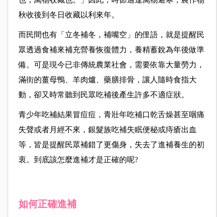
秋收後到冬日收藏以利來年。
而民間也有「立冬補冬，補嘴空」的俚語，就是提醒民
眾透過食補來補充營養恢復體力，養精蓄銳為年後做準
備。可是現今已非傳統農業社會，需要依靠大量勞力，
滿街的薑母鴨、羊肉爐、藥膳排骨，讓人隨時食指大
動，卻又時常聽到民眾吃補後產生許多不適症狀。
青少年吃補結果冒痘痘，青壯年吃補口乾舌燥甚至咽痛
失聲或者月經不來，銀髮族吃補失眠便秘或痔瘡出血
等，皆是提醒民眾補錯了更傷身，失去了進補養生的初
衷。到底該怎麼進補才是正確的呢?
如何正確進補