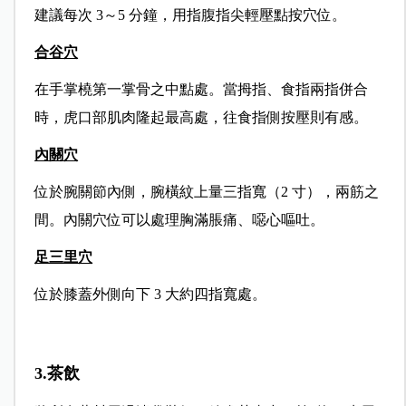
建議每次 3～5 分鐘，用指腹指尖輕壓點按穴位。
合谷穴
在手掌橈第一掌骨之中點處。當拇指、食指兩指併合
時，虎口部肌肉隆起最高處，往食指側按壓則有感。
內關穴
位於腕關節內側，腕橫紋上量三指寬（2 寸），兩筋之
間。內關穴位可以處理胸滿脹痛、噁心嘔吐。
足三里穴
位於膝蓋外側向下 3 大約四指寬處。
3.茶飲