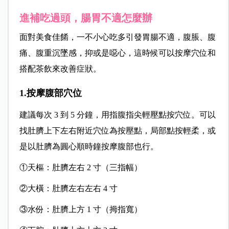
進補吃過頭，腸胃不適怎麼辦
面對美食佳餚，一不小心吃多引發胃腸不適，腹脹、腹
痛、腹重沉墜感，抑或是噁心，這時候可以按摩穴位和
搭配茶飲來改善症狀。
1.按摩腹部穴位
建議每次 3 到 5 分鐘，用指腹指尖輕壓點按穴位。可以
找肚臍上下左右附近穴位為按壓點，局部點按輕柔，或
是以肚臍為圓心順時鐘按摩腹部也行。
①天樞：肚臍左右 2 寸（三指幅）
②大橫：肚臍左右左右 4 寸
③水份：肚臍上方 1 寸（拇指寬）