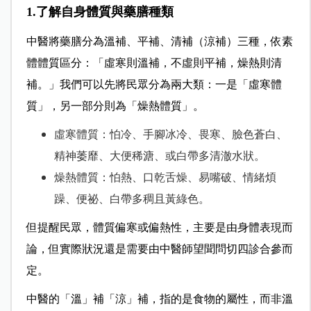
1.了解自身體質與藥膳種類
中醫將藥膳分為溫補、平補、清補（涼補）三種，依素
體體質區分：「虛寒則溫補，不虛則平補，燥熱則清
補。」
我們可以先將民眾分為兩大類：一是「虛寒體
質」，另一部分則為「燥熱體質」。
虛寒體質：怕冷、手腳冰冷、畏寒、臉色蒼白、
精神萎靡、大便稀溏、或白帶多清澈水狀。
燥熱體質：怕熱、口乾舌燥、易嘴破、情緒煩
躁、便祕、白帶多稠且黃綠色。
但提醒民眾，體質偏寒或偏熱性，主要是由身體表現而
論，但實際狀況還是需要由中醫師望聞問切四診合參而
定。
中醫的「溫」補「涼」補，指的是食物的屬性，而非溫