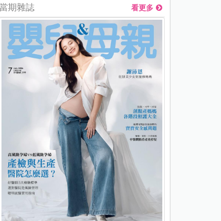
當期雜誌
看更多