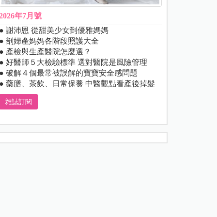
2026年7月號
● 謝沛恩 從甜美少女到優雅媽媽
● 剖婦產媽媽各階段照護大全
● 產檢與生產醫院怎麼選？
● 好醫師５大檢驗標準 選對醫院是風險管理
● 破解４個最常被誤解的寶寶安全感問題
● 藥膳、茶飲、日常保養 中醫觀點看產後掉髮
雜誌訂閱