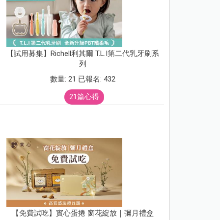
【試用募集】Richell利其爾 T.L.I第二代乳牙刷系
列
數量: 21 已報名: 432
21篇心得
【免費試吃】實心蛋捲 窗花綻放｜彌月禮盒