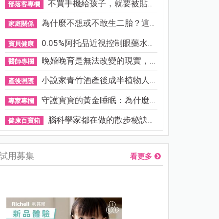
不買手機給孩子，就要被貼「...
部落客專欄
為什麼不想或不敢生二胎？這8...
家庭關係
0.05%阿托品近視控制眼藥水納...
寶貝健康
晚婚晚育是無法改變的現實，...
醫師專欄
小說家青竹酒產後成半植物人...
產後照護
守護寶寶的黃金睡眠：為什麼...
專家專欄
腦科學家都在做的散步秘訣！...
健康百寶箱
試用募集
看更多