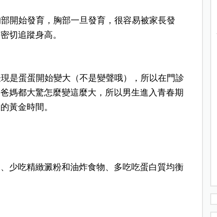
胸部開始發育，
胸部一旦發育，
很容易被家長發
，
密切追蹤身高。
個表現是蛋蛋開始變大（不是變聲哦），
所以在門診
，
爸媽都大驚怎麼變這麼大，
所以男生進入青春期
高的黃金時間。
動、
少吃精緻澱粉和油炸食物、
多吃吃蛋白質均衡