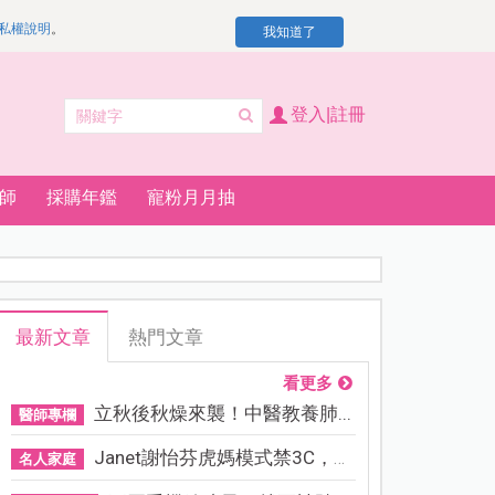
私權說明
。
我知道了
登入|註冊
師
採購年鑑
寵粉月月抽
最新文章
熱門文章
看更多
立秋後秋燥來襲！中醫教養肺...
醫師專欄
Janet謝怡芬虎媽模式禁3C，看...
名人家庭