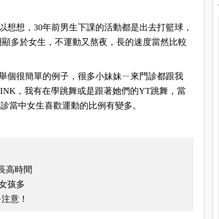
以想想，
30年前男生下課的活動都是出去打籃球，
明顯多於女生，
不運動又熬夜，
長的速度當然比較
舉個很簡單的例子，
很多小妹妹ㄧ來門診都跟我
INK，
我有在學跳舞或是跟著她們的YT跳舞，
當
門診當中女生喜歡運動的比例有變多。
長高時間
女孩多
多注意！