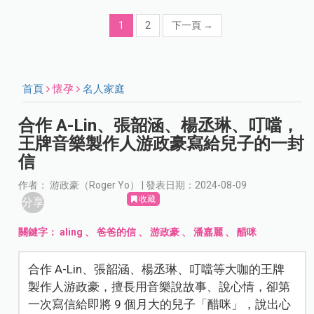
1
2
下一頁
→
首頁
懷孕
名人家庭
合作 A-Lin、張韶涵、楊丞琳、叮噹，
王牌音樂製作人游政豪寫給兒子的一封
信
作者： 游政豪（Roger Yo） | 發表日期：2024-08-09
收藏
分享
關鍵字：
aling
、
爸爸的信
、
游政豪
、
潘嘉麗
、
醋咪
合作 A-Lin、張韶涵、楊丞琳、叮噹等大咖的王牌
製作人游政豪，擅長用音樂說故事、說心情，卻第
一次寫信給即將 9 個月大的兒子「醋咪」，說出心