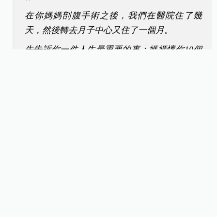
在你媽媽剖腹手術之後，我們在醫院住了幾
天，然後轉去月子中心又住了一個月。
先告訴你一件人生最重要的事：媽媽懷你10個
月真的很辛苦、很偉大，還為了你在肚子上剖
了一刀，以後記得一定要聽媽媽的話，要對媽
媽好一點。
在月子中心的日子裡，我們每天都會有餵你喝
奶的時間，或者只是放你在旁邊陪伴著。說實
話，那時並不像我們原本以為的小嬰兒，可能
會跟父母有些互動，比較像是個小野人，每天
只求生物本能的吃喝拉撒睡。
但我每天看著你，很多時候幾乎看的出神，像
是不想錯過每天成長的細節，小野人對我來說