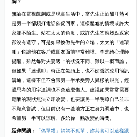
調？
無論在電視戲劇或是現實生活中，當先生正酒酣耳熱可
是另一半卻頻打電話催促回家，這樣尷尬的情境或許大
家並不陌生。站在太太的角度，或許先生答應幾點返家
卻沒有遵守，可是如果換做先生的立場，太太的「連環
叩」也讓他在客戶或朋友面前非常難堪。李芝綺心理師
提醒，雖然每對夫妻遇上的狀況不同、難以一概而論，
但如果「連環叩」時正在氣頭上，也不妨嘗試改用簡訊
溝通，這樣不但不會讓另一半承受旁人異樣的眼光，經
過思考的用字遣詞也不會這麼傷人。建議如果常常需要
應酬的現狀無法立即改變，也要讓另一半明瞭自己並非
不願意嘗試，但目前仍有一些地方正在努力調適中，也
希望另一半可以諒解、多給你一點改變的時間。
延伸閱讀：
「偽單親」媽媽不孤單，妳其實可以這樣跟