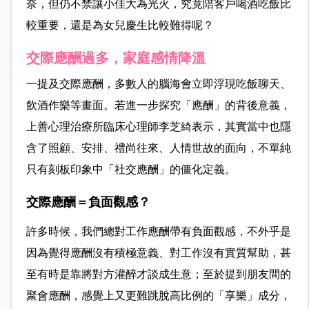
奈，但仍不禁讓小佳大為光火，究竟陪客戶喝酒吃飯比
較重要，還是為女兒慶生比較難得呢？
交際應酬過多，家庭感情降溫
一提及交際應酬，多數人的腦海會立即浮現吃飯聊天、
飲酒作樂等畫面。若進一步探究「應酬」的背後意義，
上善心理治療所臨床心理師李芝綺表示，其實當中也隱
含了照顧、安排、禮尚往來、人情世故的面向，不單純
只有刻板印象中「社交應酬」的僵化定義。
交際應酬＝負面觀感？
許多時候，我們總對工作應酬帶有負面觀感，不外乎是
因為覺得應酬沒有積極意義、對工作沒有實質幫助，甚
至有時是靠將對方灌醉才談成生意；至於提到朋友間的
聚會應酬，感覺上又更難跳脫高比例的「享樂」成分，