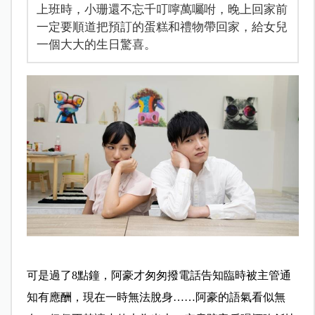
上班時，小珊還不忘千叮嚀萬囑咐，晚上回家前
一定要順道把預訂的蛋糕和禮物帶回家，給女兒
一個大大的生日驚喜。
可是過了8點鐘，阿豪才匆匆撥電話告知臨時被主管通
知有應酬，現在一時無法脫身……阿豪的語氣看似無