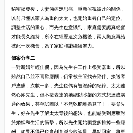
秘密揭發後，夫妻倆痛定思痛、重新省視彼此的關係，
以前只懂以家人為重的太太，也開始重尋自己的定位、
調整生活的重心，而先生也意識到，家庭需要認真經營
才能長久維持，所幸在經歷這次危機後，兩人願意再給
彼此一次機會，為了家庭和諧繼續努力。
個案分享二
一對新婚年輕佳偶，因為先生在工作上很受器重，所以
雖然自己並不喜歡應酬，仍常被主管找去陪伴、接送客
戶應酬，次數一多，先生也偶有被灌醉的紀錄。太太雖
然心疼先生，但不擅表達的她總以吵架的方式想達成溝
通的效果，甚至試圖以「不然乾脆離婚算了！」要脅先
生，好在先生了解太太背後的想法，也能感受到應酬對
於婚姻和生活的衝擊，所以先生開始願意多推掉一些應
酬，如果不得已也會刻意減少飲酒量、早點回家，將更