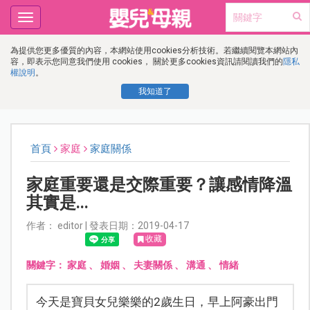
Toggle
navigation
為提供您更多優質的內容，本網站使用cookies分析技術。若繼續閱覽本網站內
容，即表示您同意我們使用 cookies， 關於更多cookies資訊請閱讀我們的
隱私
權說明
。
我知道了
首頁
家庭
家庭關係
家庭重要還是交際重要？讓感情降溫
其實是...
作者： editor | 發表日期：2019-04-17
收藏
關鍵字：
家庭
、
婚姻
、
夫妻關係
、
溝通
、
情緒
今天是寶貝女兒樂樂的2歲生日，早上阿豪出門