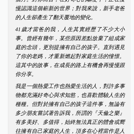
慢認識這個嶄新的世界；對我來說，新手老爸
的人生卻產生了翻天覆地的變化。
41歲才當爸的我，人生其實經歷了不少大小
事。曾經有幾年，某些原因差點放棄了組成家
庭的念頭，更別提擁有自己的孩子。直到遇見
了你的老媽，才重新燃起對家庭生活的憧憬。
這其中的故事，在成長的路上有機會再慢慢跟
你分享。
我是一個熱愛工作也熱愛生活的人，對許多事
物都充滿好奇心與求知慾，也喜歡體驗人生的
種種。但對於擁有自己的孩子這件事，無論有
多少朋友嘗試著告訴我，所謂的『天倫之樂』
有多美好、多值得，始終無法真正的體會或嚮
往擁有自己家庭的人生，頂多在心裡當作是人