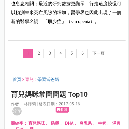
也息息相關；最近的研究數據更顯示，行走速度較慢可
以預測未來死亡風險的增加，醫學界也因此出現了一個
新的醫學名詞―「肌少症」（sarcopenia）。
1
2
3
4
5
6
下一頁
→
首頁
育兒
學習當爸媽
育兒媽咪常問問題 Top10
作者： 林靜莉 | 發表日期：2017-05-16
收藏
分享
關鍵字：
育兒媽咪
、
防曬
、
DHA
、
臭乳呆
、
牛奶
、
滿月