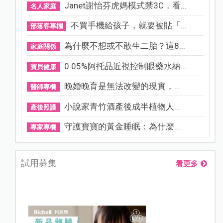
Janet謝怡芬虎媽模式禁3C，看...
名人家庭
不買手機給孩子，就要被貼「...
部落客專欄
為什麼不想或不敢生二胎？這8...
家庭關係
0.05%阿托品近視控制眼藥水納...
寶貝健康
晚婚晚育是無法改變的現實，...
醫師專欄
小說家青竹酒產後成半植物人...
產後照護
守護寶寶的黃金睡眠：為什麼...
專家專欄
試用募集
看更多