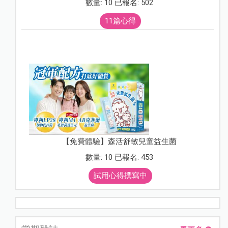
數量: 10 已報名: 502
11篇心得
【免費體驗】森活舒敏兒童益生菌
數量: 10 已報名: 453
試用心得撰寫中