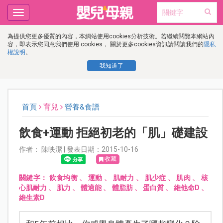
Toggle
navigation
為提供您更多優質的內容，本網站使用cookies分析技術。若繼續閱覽本網站內
容，即表示您同意我們使用 cookies， 關於更多cookies資訊請閱讀我們的
隱私
權說明
。
我知道了
首頁
育兒
營養&食譜
飲食+運動 拒絕初老的「肌」礎建設
作者： 陳映潔 | 發表日期：2015-10-16
收藏
關鍵字：
飲食均衡
、
運動
、
肌耐力
、
肌少症
、
肌肉
、
核
心肌耐力
、
肌力
、
體適能
、
體脂肪
、
蛋白質
、
維他命D
、
維生素D