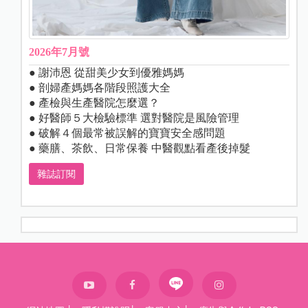
2026年7月號
● 謝沛恩 從甜美少女到優雅媽媽
● 剖婦產媽媽各階段照護大全
● 產檢與生產醫院怎麼選？
● 好醫師５大檢驗標準 選對醫院是風險管理
● 破解４個最常被誤解的寶寶安全感問題
● 藥膳、茶飲、日常保養 中醫觀點看產後掉髮
雜誌訂閱