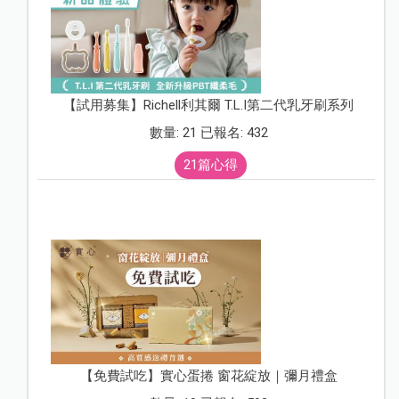
【試用募集】Richell利其爾 T.L.I第二代乳牙刷系列
數量: 21 已報名: 432
21篇心得
【免費試吃】實心蛋捲 窗花綻放｜彌月禮盒