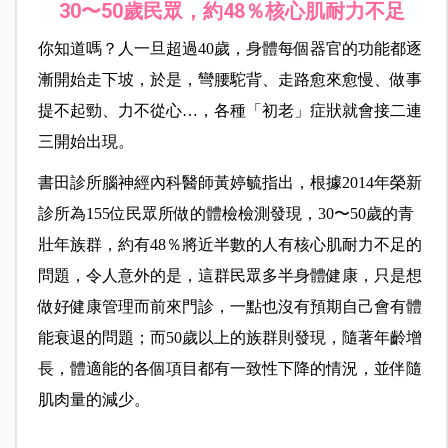
30
〜50
歲民眾，約48
％核心肌耐力不足
你知道嗎？人一旦超過40歲，身體每個器官的功能都逐
漸開始走下坡，於是，彎腰駝背、走路愈來愈慢、做事
提不起勁、力不從心…，各種「初老」症狀就會接二連
三開始出現。
書田診所腦神經內科醫師黃婷毓指出，根據2014年榮新
診所為155位民眾所做的體檢檢測發現，30〜50歲的青
壯年族群，約有48％將近半數的人有核心肌耐力不足的
問題，令人意外的是，這群民眾多半身體健康，只是想
做好健康管理而前來門診，一點也沒有預期自己會有體
能衰退的問題；而50歲以上的族群則發現，隨著年齡增
長，體適能的各個項目都有一致性下降的情況，並伴隨
肌肉量的減少。