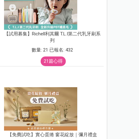
【試用募集】Richell利其爾 T.L.I第二代乳牙刷系
列
數量: 21 已報名: 432
21篇心得
【免費試吃】實心蛋捲 窗花綻放｜彌月禮盒