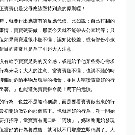
正寶寶仍是父母應該堅持到底的原則喔！
時，就要付出應該有的反應代價。比如說：自己打翻的
事情，寶寶硬要做，那麼今天就不能帶去公園玩等；只
但如果寶寶還很小聽不懂，認知比較差，或有部份小孩
錯目的常常只是為了引起大人注意。
沒有給予寶寶足夠的安全感，或是給予他某些身心需求
行為來吸引大人的注意。當寶寶聽不懂，也講不聽的時
接觸到危險事物及環境的機會，並且去稱讚寶寶好的行
坐著。」也能避免寶寶拼命爬上爬下的危險。
的行為，也並不是隨時稱讚，而是要看寶寶做出來的行
最初開始做對的那個當下。也就是好的行為，剛一開始
要打招呼，當寶寶有開口叫「阿姨」，媽咪剛開始發現
但當好的行為養成後，就可以不用那麼立即稱讚了。人