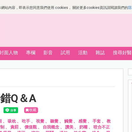
站內容，即表示您同意我們使用 cookies， 關於更多cookies資訊請閱讀我們的
隱
封面人物
專欄
影音
試用
活動
雜誌
搜尋好醫
錯Q＆A
收藏
期
、
吸吮
、
吃手
、
視覺
、
聽覺
、
觸覺
、
感覺
、
手套
、
教
控制
、
責罰
、
價值觀
、
自我概念
、
讚美
、
奶嘴
、
咬合不正