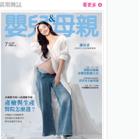
當期雜誌
看更多