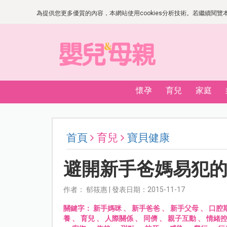
為提供您更多優質的內容，本網站使用cookies分析技術。若繼續閱覽本網
懷孕
育兒
家庭
首頁
育兒
寶貝健康
避開新手爸媽易犯的
作者： 郁筱惠 | 發表日期：2015-11-17
關鍵字：
新手媽咪
、
新手爸爸
、
新手父母
、
口腔
養
、
育兒
、
人際關係
、
同儕
、
親子互動
、
情緒