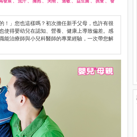
為發展
、
流汗
、
擁抱
、
哭鬧
、
過敏
、
益生菌
、
挑食
、
發
的！」您也這樣嗎？初次擔任新手父母，也許有很
也使得嬰幼兒在認知、營養、健康上導致偏差。感
職能治療師與小兒科醫師的專業經驗，一次帶您解