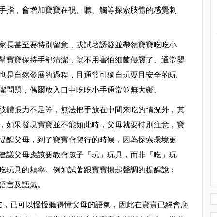
手指，會增加寶寶在視、聽、觸等探索肢體的感覺刺
家長甚至要特別留意，或試著誘發並帶領寶寶吃吃小
幫寶寶保持手部清潔，就不用害怕細菌侵襲了。通常嬰
也是自然發展的過程，且通常可獨自玩耍且安全的玩
潔問題，偶爾放入口中吃吃小手通常並無大礙。
肢體張力不足等，無法把手放在中間來吃的情況外，其
，如果發現寶寶並不能如此時，父母就要特別注意，寶
提醒父母，到了寶寶會爬行的時候，因為探索環境更
建議父母應該要教會孩子「玩」玩具，而非「吃」玩
吃玩具的頻率。例如試著跟寶寶揚起聲調的提醒說：
語言及語氣。
朋友，已可以慢慢聽得懂父母的語氣，因此在寶寶已經會爬