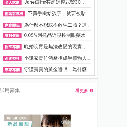
Janet謝怡芬虎媽模式禁3C，看...
名人家庭
不買手機給孩子，就要被貼「...
部落客專欄
為什麼不想或不敢生二胎？這8...
家庭關係
0.05%阿托品近視控制眼藥水納...
寶貝健康
晚婚晚育是無法改變的現實，...
醫師專欄
小說家青竹酒產後成半植物人...
產後照護
守護寶寶的黃金睡眠：為什麼...
專家專欄
試用募集
看更多