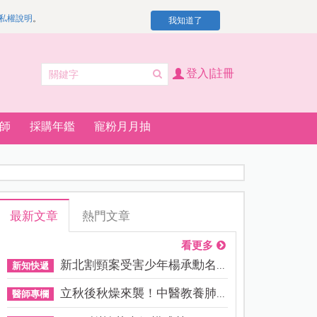
私權說明
。
我知道了
登入|註冊
師
採購年鑑
寵粉月月抽
最新文章
熱門文章
看更多
新北割頸案受害少年楊承勳名...
新知快遞
立秋後秋燥來襲！中醫教養肺...
醫師專欄