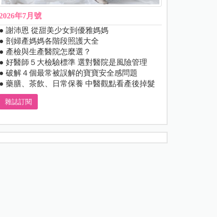
2026年7月號
● 謝沛恩 從甜美少女到優雅媽媽
● 剖婦產媽媽各階段照護大全
● 產檢與生產醫院怎麼選？
● 好醫師５大檢驗標準 選對醫院是風險管理
● 破解４個最常被誤解的寶寶安全感問題
● 藥膳、茶飲、日常保養 中醫觀點看產後掉髮
雜誌訂閱