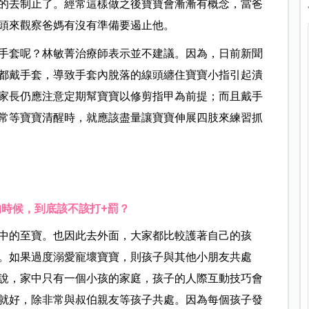
的去制止了。經常這樣做之後寶寶會漸漸有概念，當爸
頭來觀察爸媽有沒有準備要遏止他。
手套呢？林敏菁治療師表示並不建議。因為，日前新聞
都戴手套，導致手套內脫落的線頭纏住寶寶小指引起潰
家長仍應注意定期幫寶寶以修剪指甲為前提；而且戴手
常等寶寶清醒時，就應該盡量讓寶寶伸展四肢來練習抓
時候，到底該不該打+罰？
中的至寶。也因此去外面，大家都比較護著自己的孩
。如果過度溺愛寵壞寶寶，則孩子與其他小朋友共處
說，家中只有一個小孩的家庭，孩子的人際互動技巧會
就好，除非常與叔伯親友等孩子共處。因為每個孩子發