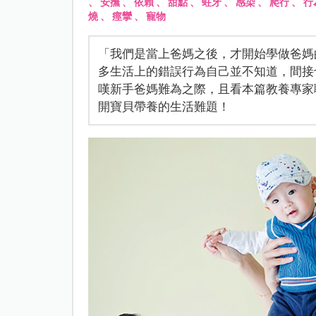
、
安撫
、
依賴
、
甜點
、
蛀牙
、
感染
、
爬行
、
行
燒
、
痙攣
、
寵物
「我們是當上爸媽之後，才開始學做爸媽
多生活上的錯誤行為自己並不知道，間接
嘆新手爸媽難為之際，且看本篇教養專家
開寶貝帶養的生活難題！