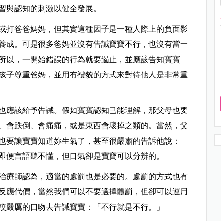
習與認知的刺激以健全發展。
或打爸爸媽媽，但其實這種因子是一種人際上的負面影
養成。可是很多爸媽並沒有告誡寶寶不行，也沒有當一
所以，一開始錯誤的行為就要遏止，並應該告知寶寶：
孩子尊重爸媽，並用有禮貌的方式來對待他人是非常重
也應該給予告誡。假如寶寶認知已能理解，那父母也要
、會跌倒、會痛痛，或是東西會壞掉之類的。當然，父
也要讓寶寶知道妳生氣了，甚至很嚴肅的告訴他說：
即便言語聽不懂，但口氣卻是寶寶可以分辨的。
治療師認為，適當的處罰也是必要的。處罰的方式也有
反應代價，當然我們可以不要選擇體罰，但卻可以運用
較嚴厲的口吻去告誡寶寶：「不行就是不行。」