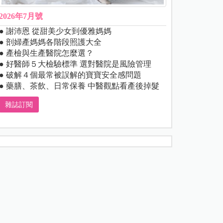
2026年7月號
● 謝沛恩 從甜美少女到優雅媽媽
● 剖婦產媽媽各階段照護大全
● 產檢與生產醫院怎麼選？
● 好醫師５大檢驗標準 選對醫院是風險管理
● 破解４個最常被誤解的寶寶安全感問題
● 藥膳、茶飲、日常保養 中醫觀點看產後掉髮
雜誌訂閱