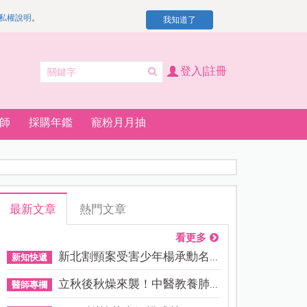
私權說明
。
我知道了
登入|註冊
師
採購年鑑
寵粉月月抽
最新文章
熱門文章
看更多
新北割頸案受害少年楊承勳名...
新知快遞
立秋後秋燥來襲！中醫教養肺...
醫師專欄