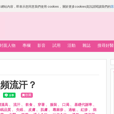
站內容，即表示您同意我們使用 cookies， 關於更多cookies資訊請閱讀我們的
隱
封面人物
專欄
影音
試用
活動
雜誌
搜尋好醫
，頻流汗？
收藏
體溫高
、
流汗
、
飲食
、
穿著
、
服裝
、
口渴
、
基礎代謝率
、
睡眠品質
、
失眠
、
皮膚
、
肌膚
、
蕁麻疹
、
過敏
、
紅疹
、
病