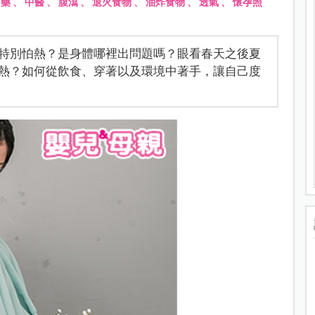
中藥
、
中醫
、
腹瀉
、
退火食物
、
油炸食物
、
透氣
、
懷孕照
特別怕熱？是身體哪裡出問題嗎？眼看春天之後夏
熱？如何從飲食、穿著以及環境中著手，讓自己度