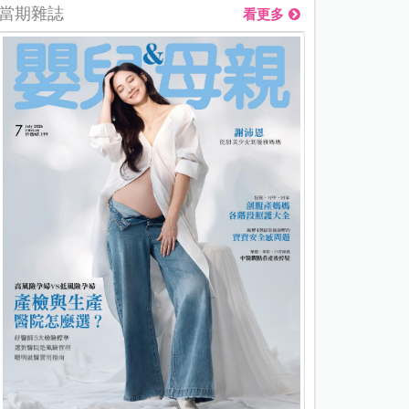
當期雜誌
看更多