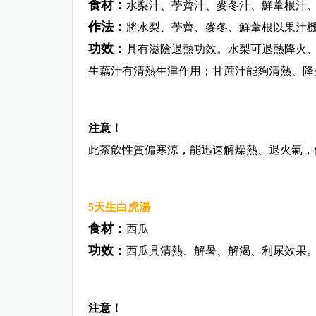
食材：
水梨汁、荸薺汁、麥冬汁、鮮葦根汁
作法：
將水梨、荸薺、麥冬、鮮葦根以果汁
功效：
具有滋陰退熱功效。水梨可退熱降火
生藕汁有清熱生津作用；甘蔗汁能夠清熱、降
注意！
此茶飲性質偏寒涼，能迅速解燥熱、退火氣，
5
天生白虎湯
食材：
西瓜
功效：
西瓜具清熱、解暑、解渴、利尿效果
注意！