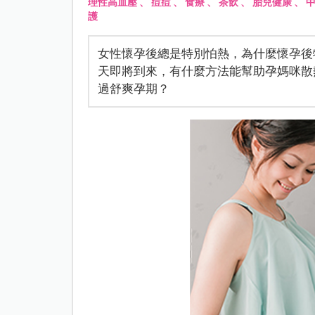
理性高血壓
、
痘痘
、
食療
、
茶飲
、
胎兒健康
、
護
女性懷孕後總是特別怕熱，為什麼懷孕後
天即將到來，有什麼方法能幫助孕媽咪散
過舒爽孕期？