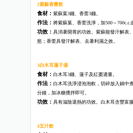
2紫蘇香薷飲
食材：
紫蘇葉3錢、香薷3錢。
作法：
將紫蘇葉、香薷洗淨，加500～700c.
功效：
具消暑開胃的功效。紫蘇能發汗解表
慾；香薷具發汗解表、去暑利濕之效。
3白木耳蓮子湯
食材：
白木耳3錢、蓮子及紅棗適量。
作法：
白木耳洗淨浸泡泡軟，切碎放入鍋中煮
分鐘，加冰糖攪拌即可。
功效：
具有滋陰退熱的功效。白木耳含豐富
4五汁飲