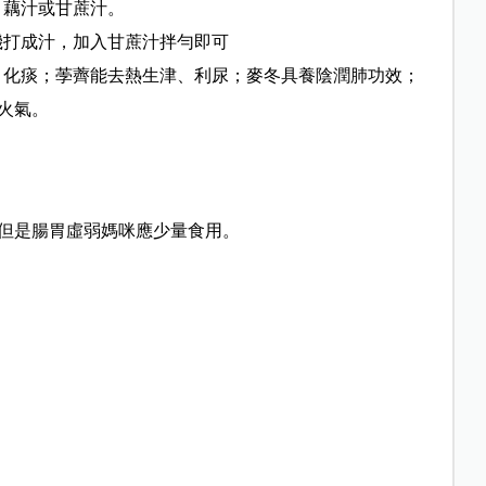
、藕汁或甘蔗汁。
機打成汁，加入甘蔗汁拌勻即可
、化痰；荸薺能去熱生津、利尿；麥冬具養陰潤肺功效；
火氣。
但是腸胃虛弱媽咪應少量食用。
。