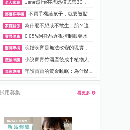
Janet謝怡芬虎媽模式禁3C，看...
名人家庭
不買手機給孩子，就要被貼「...
部落客專欄
為什麼不想或不敢生二胎？這8...
家庭關係
0.05%阿托品近視控制眼藥水納...
寶貝健康
晚婚晚育是無法改變的現實，...
醫師專欄
小說家青竹酒產後成半植物人...
產後照護
守護寶寶的黃金睡眠：為什麼...
專家專欄
試用募集
看更多