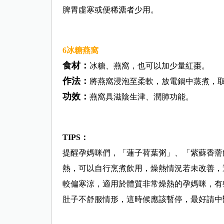
脾胃虛寒或便稀溏者少用。
6
冰糖燕窩
食材：
冰糖、燕窩，也可以加少量紅棗。
作法：
將燕窩浸泡至柔軟，放電鍋中蒸煮，
功效：
燕窩具滋陰生津、潤肺功能。
TIPS
：
提醒孕媽咪們，「蓮子荷葉粥」、「紫蘇香薷
熱，可以自行烹煮飲用，燥熱情況若未改善，
較偏寒涼，適用於體質非常燥熱的孕媽咪，有
肚子不舒服情形，這時候應該暫停，最好請中