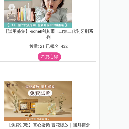
【試用募集】Richell利其爾 T.L.I第二代乳牙刷系
列
數量: 21 已報名: 432
21篇心得
【免費試吃】實心蛋捲 窗花綻放｜彌月禮盒