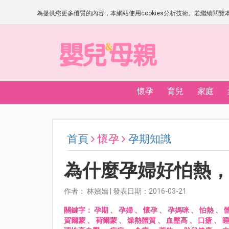
為提供您更多優質的內容，本網站使用cookies分析技術。若繼續閱覽本網
懷孕
育兒
家庭
首頁
懷孕
孕期知識
為什麼孕婦好怕熱
作者： 林嬪嬙 | 發表日期：2016-03-21
關鍵字：
孕期
、
孕婦
、
懷孕
、
孕媽咪
、
怕熱
、
賀爾蒙
、
荷爾蒙
、
燥熱體質
、
血壓高
、
口瘡
、