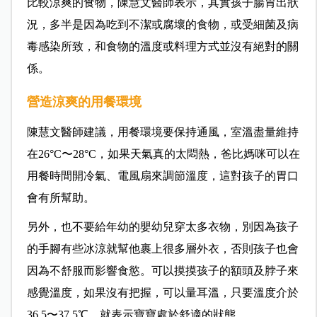
比較涼爽的食物，陳慧文醫師表示，其實孩子腸胃出狀
況，多半是因為吃到不潔或腐壞的食物，或受細菌及病
毒感染所致，和食物的溫度或料理方式並沒有絕對的關
係。
營造涼爽的用餐環境
陳慧文醫師建議，用餐環境要保持通風，室溫盡量維持
在26°C〜28°C，如果天氣真的太悶熱，爸比媽咪可以在
用餐時間開冷氣、電風扇來調節溫度，這對孩子的胃口
會有所幫助。
另外，也不要給年幼的嬰幼兒穿太多衣物，別因為孩子
的手腳有些冰涼就幫他裹上很多層外衣，否則孩子也會
因為不舒服而影響食慾。可以摸摸孩子的額頭及脖子來
感覺溫度，如果沒有把握，可以量耳溫，只要溫度介於
36.5〜37.5℃，就表示寶寶處於舒適的狀態。