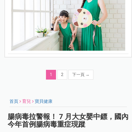
1
2
下一頁
→
首頁
育兒
寶貝健康
腸病毒拉警報！ 7 月大女嬰中鏢，國內
今年首例腸病毒重症現蹤