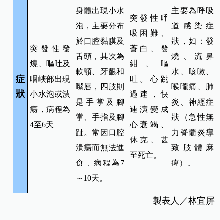
身體出現小水
主要為呼吸
突發性呼
泡，主要分布
道感染症
吸困難、
於口腔黏膜及
狀，如：發
突發性發
蒼白、發
舌頭，其次為
燒、流鼻
燒、嘔吐及
紺、嘔
軟顎、牙齦和
水、咳嗽、
症
咽峽部出現
吐。心跳
嘴唇，四肢則
喉嚨痛、肺
狀
小水泡或潰
過速，快
是手掌及腳
炎、神經症
瘍，病程為
速演變成
掌、手指及腳
狀（急性無
4至6天
心衰竭、
趾。常因口腔
力脊髓炎導
休克、甚
潰瘍而無法進
致肢體麻
至死亡。
食，病程為7
痺）。
～10天。
製表人／林宜屏