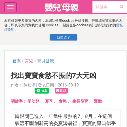
Toggle
navigation
為提供您更多優質的內容，本網站使用cookies分析技術。若繼續閱覽本網站內
容，即表示您同意我們使用 cookies， 關於更多cookies資訊請閱讀我們的
隱私
權說明
。
我知道了
首頁
育兒
寶貝健康
找出寶寶食慾不振的7大元凶
作者： 陳映潔 | 發表日期：2016-08-19
收藏
關鍵字：
嬰幼兒
、
夏季
、
食慾
、
生長發育
、
運動
轉眼間已進入一年當中最熱的7、8月，在這個
氣溫不斷創新高的炎夏溽暑裡，寶寶的胃口似乎