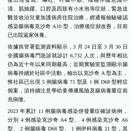
清、肌抽躍、口腔及四肢有小水泡等症狀，緊急送
醫並收治兒童加護病房住院治療，經通報檢驗確認
感染腸病毒克沙奇 A10 型，治療後症狀改善，目前
已出院返家休養。
依據疾管署監測資料顯示，3 月 24 日至 3 月 30 日
全國腸病毒門急診就診計 6,732 人次，與歷年相比
仍為近十年以來同期最高；近期實驗室監測顯示腸
病毒持續於社區中活動，檢出以克沙奇 A 型為主，
惟社區已出現 5 例腸病毒 71 型及 1 例 D68 型輕症
個案，須持續注意學幼童傳播風險及腸病毒重症前
兆病徵。
2023 年累計 11 例腸病毒感染併發重症確診病例，
分別 4 例感染克沙奇 A4 型、 4 例感染克沙奇 A6
型、 2 例腸病毒 D68 型、 1 例伊科病毒 21 型，其