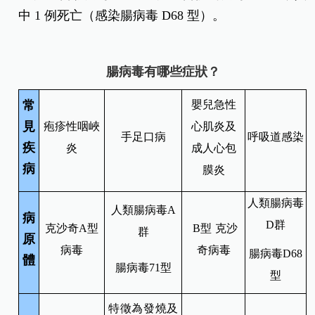
中 1 例死亡（感染腸病毒 D68 型）。
腸病毒有哪些症狀？
常
嬰兒急性
見
疱疹性咽峽
心肌炎及
手足口病
呼吸道感染
疾
炎
成人心包
病
膜炎
人類腸病毒
人類腸病毒A
病
D群
克沙奇A型
B型
克沙
群
原
病毒
奇病毒
腸病毒D68
體
腸病毒71型
型
特徵為發燒及