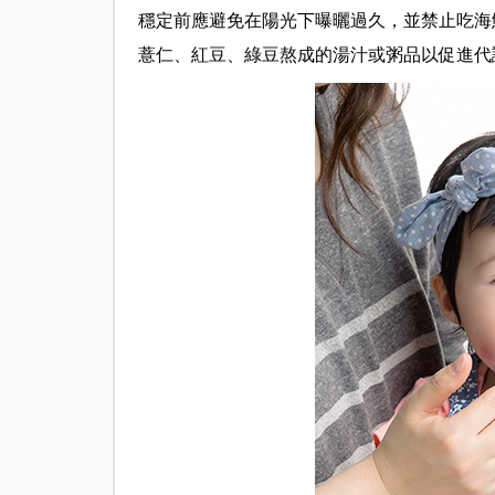
穩定前應避免在陽光下曝曬過久，並禁止吃海
薏仁、紅豆、綠豆熬成的湯汁或粥品以促進代