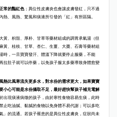
正常的豔紅色
；異位性皮膚炎也會讓皮膚發紅，只不過
內熱、風熱、驚風和痰液所引發的「紅」有所區隔。
大黃、枳殼、厚朴、甘草等藥材組成的調胃承氣湯（但
麻黃、桂枝、甘草、杏仁、生薑、大棗、石膏等藥材組
湯時，一旦寶寶發汗、體溫下降就要停止服藥，不能
再拉肚子就可以停藥，以免孩子服太多藥導致身體愈變
風熱比風寒流失更多水，對水份的需求更大，如果寶寶
要小心可能是水份攝取不足，最好趕快幫孩子補充電解
於出現痰液病徵的孩子，由於寒性食物容易生痰，此時
禁止吃油膩、黏膩的食物以免身體不易代謝；可以多吃
氣」的流通。若孩子罹患的是異位性皮膚炎，症狀尚未