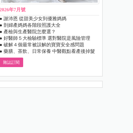
2026年7月號
● 謝沛恩 從甜美少女到優雅媽媽
● 剖婦產媽媽各階段照護大全
● 產檢與生產醫院怎麼選？
● 好醫師５大檢驗標準 選對醫院是風險管理
● 破解４個最常被誤解的寶寶安全感問題
● 藥膳、茶飲、日常保養 中醫觀點看產後掉髮
雜誌訂閱