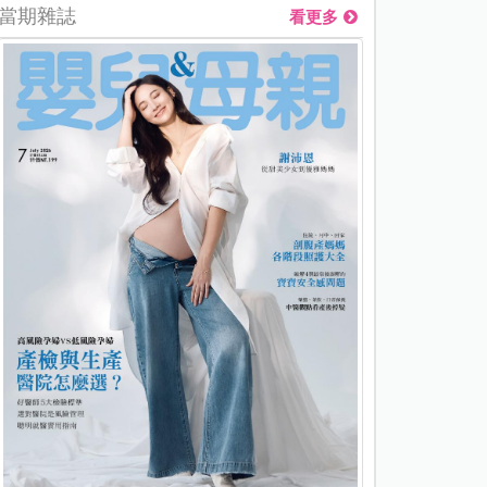
當期雜誌
看更多