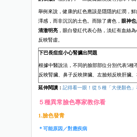
舉例來說，健康的紅色應該是隱隱的紅潤，鮮
澤感，而非沉沉的土色。而除了膚色，
眼神也
清澈明亮
，眼白發紅代表心熱，淡紅有血絲為
反映腎虛。
下巴長痘痘小心腎臟出問題
根據中醫說法，不同的臉部部位分別代表5種
反映腎臟、鼻子反映脾臟、左臉頰反映肝臟、
延伸閱讀：
記得看一眼！從５種「大便顏色」
５種異常臉色專家教你看
1.臉色發青
＊可能原因／對應疾病