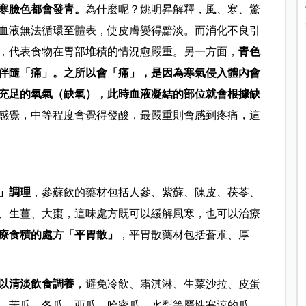
寒臉色都會發青。
為什麼呢？姚明昇解釋，風、寒、驚
血液無法循環至體表，使皮膚變得黯淡。而消化不良引
，代表食物在胃部堆積的情況愈嚴重。另一方面，
青色
伴隨「痛」。之所以會「痛」，是因為寒氣侵入體內會
充足的氧氣（缺氧），此時血液凝結的部位就會根據缺
感覺，中等程度會覺得發酸，最嚴重則會感到疼痛，這
」調理
，參蘇飲的藥材包括人參、紫蘇、陳皮、茯苓、
、生薑、大棗，這味處方既可以緩解風寒，也可以治療
療食積的處方「平胃散」
，平胃散藥材包括蒼朮、厚
以清淡飲食調養
，避免冷飲、霜淇淋、生菜沙拉、皮蛋
、苦瓜、冬瓜、西瓜、哈密瓜、水梨等屬性寒涼的瓜