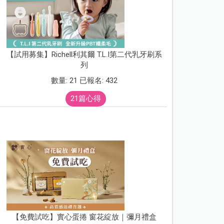
【試用募集】Richell利其爾 T.L.I第二代乳牙刷系
列
數量: 21 已報名: 432
21篇心得
【免費試吃】實心蛋捲 窗花綻放｜彌月禮盒