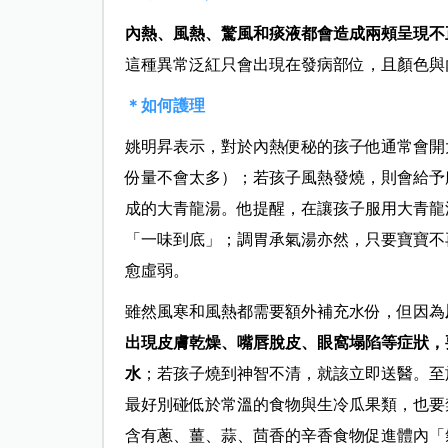
內熱、風熱、驚風和痰液都會造成兩頰呈現不
這種異常泛紅只會出現在發病部位，且顏色與
＊如何護理
姚明昇表示，對於內熱便秘的孩子他通常會開
份量不會太多）；若孩子風熱發燒，則會給予
成的大青龍湯。他提醒，在讓孩子服用大青龍
「一味到底」；調胃承氣湯亦然，只要寶寶不
愈虛弱。
雖然風寒和風熱都需要額外補充水份，但因為
出現皮膚乾燥、嘴唇脫皮、眼窩塌陷等症狀，
水
；若孩子燒到神智不清，就該立即送醫。至
最好別碰低於常溫的食物與生冷瓜果類，也要
含有蔥、薑、蒜、茴香的辛香食物促進體內「