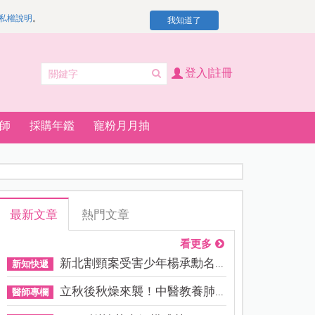
私權說明
。
我知道了
登入|註冊
師
採購年鑑
寵粉月月抽
最新文章
熱門文章
看更多
新北割頸案受害少年楊承勳名...
新知快遞
立秋後秋燥來襲！中醫教養肺...
醫師專欄