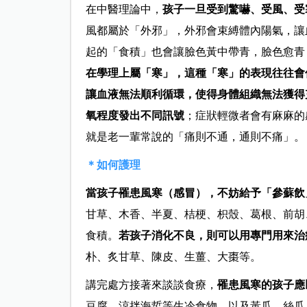
在中醫理論中，
孩子一旦受到驚嚇、受風、受
風都屬於「外邪」，外邪會束縛體內陽氣，讓
起的「食積」也會讓臉色黃中帶青，臉色愈青
在學理上屬「寒」，這種「寒」的表現往往會
讓血液無法順利循環，使得身體組織無法獲得
氧程度發出不同訊號
；症狀輕微者會有麻麻的
就是老一輩常說的「痛則不通，通則不痛」。
＊如何護理
當孩子罹患風寒（感冒），不妨給予「參蘇飲
甘草、木香、半夏、桔梗、枳殼、葛根、前胡
食積。
若孩子消化不良，則可以用專門用來治
朴、炙甘草、陳皮、生薑、大棗等。
講完處方接著來談談食療，
罹患風寒的孩子應
豆腐、涼拌海蜇等生冷食物，以及黃瓜、絲瓜