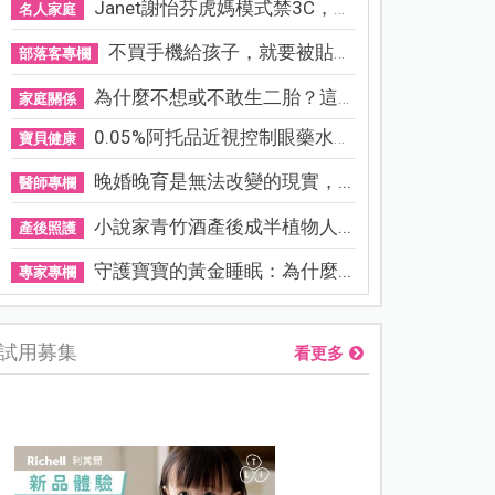
Janet謝怡芬虎媽模式禁3C，看...
名人家庭
不買手機給孩子，就要被貼「...
部落客專欄
為什麼不想或不敢生二胎？這8...
家庭關係
0.05%阿托品近視控制眼藥水納...
寶貝健康
晚婚晚育是無法改變的現實，...
醫師專欄
小說家青竹酒產後成半植物人...
產後照護
守護寶寶的黃金睡眠：為什麼...
專家專欄
試用募集
看更多