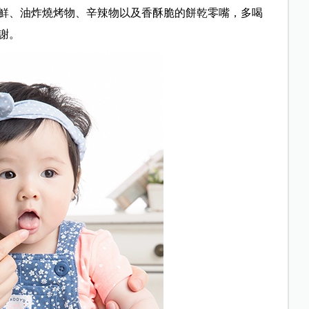
鮮、油炸燒烤物、辛辣物以及香酥脆的餅乾零嘴，多喝
謝。