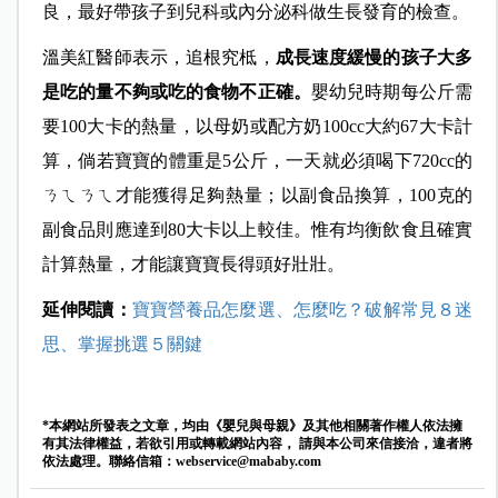
良，最好帶孩子到兒科或內分泌科做生長發育的檢查。
溫美紅醫師表示，追根究柢，
成長速度緩慢的孩子大多
是吃的量不夠或吃的食物不正確。
嬰幼兒時期每公斤需
要100大卡的熱量，以母奶或配方奶100cc大約67大卡計
算，倘若寶寶的體重是5公斤，一天就必須喝下720cc的
ㄋㄟㄋㄟ才能獲得足夠熱量；以副食品換算，100克的
副食品則應達到80大卡以上較佳。惟有均衡飲食且確實
計算熱量，才能讓寶寶長得頭好壯壯。
延伸閱讀：
寶寶營養品怎麼選、怎麼吃？破解常見８迷
思、掌握挑選５關鍵
*本網站所發表之文章，均由《嬰兒與母親》及其他相關著作權人依法擁
有其法律權益，若欲引用或轉載網站內容， 請與本公司來信接洽，違者將
依法處理。聯絡信箱：
webservice@mababy.com