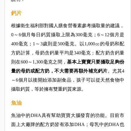
鈣片
根據衛生福利部對國人膳食營養素參考攝取量的建議，
0～6個月每日鈣質攝取上限為300毫克；6～12個月是
400毫克；1～3歲則是500毫克。以1,000㏄的母奶和配
方奶計算，母奶含鈣量平均是340毫克；配方奶含鈣量
則在600
～1,300毫克之間，
基本上寶寶只要攝取足夠份
量的母奶或配方奶，不大需要再額外補充鈣片
。尤其4
～6個月以後開始添加副食品，孩子可以從天然食物中
攝取鈣質，等於擁有雙重鈣質來源。
魚油
魚油中的DHA具有幫助寶寶大腦發育的功能。目前市
面上大廠牌的配方奶皆有添加DHA；母乳中的DHA也