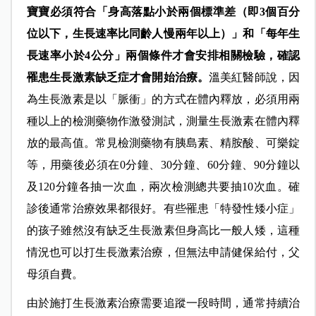
寶寶必須符合「身高落點小於兩個標準差（即3個百分
位以下，生長速率比同齡人慢兩年以上）」和「每年生
長速率小於4公分」兩個條件才會安排相關檢驗，確認
罹患生長激素缺乏症才會開始治療。
溫美紅醫師說，因
為生長激素是以「脈衝」的方式在體內釋放，必須用兩
種以上的檢測藥物作激發測試，測量生長激素在體內釋
放的最高值。常見檢測藥物有胰島素、精胺酸、可樂錠
等，用藥後必須在0分鐘、30分鐘、60分鐘、90分鐘以
及120分鐘各抽一次血，兩次檢測總共要抽10次血。確
診後通常治療效果都很好。有些罹患「特發性矮小症」
的孩子雖然沒有缺乏生長激素但身高比一般人矮，這種
情況也可以打生長激素治療，但無法申請健保給付，父
母須自費。
由於施打生長激素治療需要追蹤一段時間，通常持續治