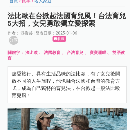
首頁
懷孕
名人家庭
法比歐在台掀起法國育兒風！台法育兒
5大招，女兒勇敢獨立愛探索
作者： 游資芸 | 發表日期：2025-01-06
收藏
分享
關鍵字：
法比歐
、
法國教育
、
台法育兒
、
寶寶睡眠
、
雙語教
育
熱愛旅行、具有生活品味的法比歐，有了女兒後開
啟不同的人生旅程，他也融合法國和台灣的教育方
式，成為自己獨特的育兒法，在台掀起一股法比歐
育兒風！