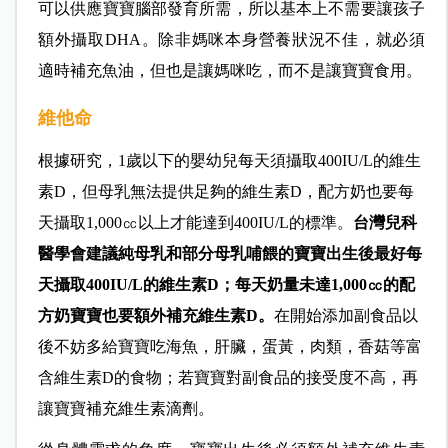
可以供應寶寶腦部發育所需，所以基本上不需要讓孩子
額外攝取DHA。除非媽咪本身營養狀況不佳，就必須
適時補充魚油，但也是讓媽咪吃，而不是讓寶寶食用。
維他命
根據研究，1歲以下的嬰幼兒每天須攝取400IU/L的維生
素D，但母乳無法提供足夠的維生素D，配方奶也要每
天攝取1,000㏄以上才能達到400IU/L的標準。
台灣兒科
醫學會建議純母乳和部分母乳哺餵的寶寶出生後最好每
天攝取400IU/L的維生素D；每天奶量未達1,000㏄的配
方奶寶寶也要額外補充維生素D。
在開始添加副食品以
後不妨多給寶寶吃海魚，肝臟，蛋黃，肉類，香菇等富
含維生素D的食物；若寶寶對副食品的接受度不高，再
讓寶寶補充維生素滴劑。