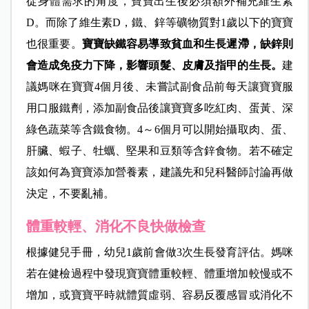
從身體需求的角度，寶寶出生後必須額外補充維生素
D。而除了維生素D，鐵、鋅等礦物質對1歲以下的寶寶
也很重要。
寶寶缺鐵容易導致貧血和生長遲滯，缺鋅則
會造成免疫力下降，影響頭髮、皮膚及指甲的生長。
建
議媽咪在寶寶4個月後、未嘗試副食品前每天讓寶寶服
用口服鐵劑，添加副食品後讓寶寶多吃紅肉、蛋黃、深
綠色蔬菜等含鐵食物。4～6個月可以開始攝取肉、蛋、
肝臟、蝦子、牡蠣、堅果和豆類等含鋅食物。若不確定
該如何為寶寶添加營養素，建議先和兒科醫師討論再做
決定，不要亂補。
體重較輕、消化不良快做檢查
根據健兒手冊，幼兒1歲前會做3次生長發育評估。媽咪
若在健檢過程中發現寶寶體重較輕、體重增加較慢或不
增加，或寶寶平時就體質虛弱、容易反覆感冒或消化不