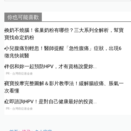
你也可能喜歡
換奶不燒腦！雀巢奶粉有哪些？三大系列全解析，幫寶
寶找命定奶粉
小兒腹痛別輕忽！醫師提醒「急性腹痛」症狀，出現6
徵兆快就醫
伴侶和妳一起預防HPV，才有資格說愛妳...
PR・台灣癌症基金會
寶寶按摩完整圖解＆影片教學法！緩解腸絞痛、脹氣一
次看懂
立即諮詢HPV！是對自己健康最好的投資...
PR・台灣癌症基金會