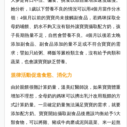
大多是胃口不佳、偏食、挑食以致體重增加速度緩慢。
她分析，1歲以下營養不良的情況可以用4個月當作分水
嶺：4個月以前的寶寶尚未接觸副食品，若媽咪採取全
母奶哺餵、奶水不夠又沒有額外讓寶寶攝取配方奶，孩
子長期熱量不足，自然會營養不良。4個月以後若太晚
添加副食品、副食品添加的量不足或不符合寶寶的需
求；譬如只給粥、稀飯等澱粉類主食，沒有給予肉類和
蔬菜，也會讓寶寶缺乏營養。
規律活動促進食慾、消化力
由於親餵很難計算奶量，溫美紅醫師說，如果寶寶體重
增加不理想，全母奶的媽咪可以擠出乳汁改用瓶餵的方
式計算奶量。一旦確定奶量無法滿足寶寶的需求，就要
添加配方奶。寶寶開始攝取副食品後應該均衡給予5大
類食物，可以將雞、豬或牛肉磨成泥與蔬菜、米一起熬