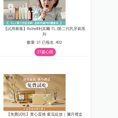
【試用募集】Richell利其爾 T.L.I第二代乳牙刷系
列
數量: 21 已報名: 432
21篇心得
【免費試吃】實心蛋捲 窗花綻放｜彌月禮盒