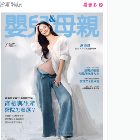
當期雜誌
看更多