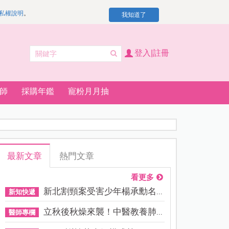
私權說明
。
我知道了
登入|註冊
師
採購年鑑
寵粉月月抽
最新文章
熱門文章
看更多
新北割頸案受害少年楊承勳名...
新知快遞
立秋後秋燥來襲！中醫教養肺...
醫師專欄