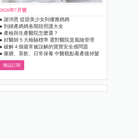
2026年7月號
● 謝沛恩 從甜美少女到優雅媽媽
● 剖婦產媽媽各階段照護大全
● 產檢與生產醫院怎麼選？
● 好醫師５大檢驗標準 選對醫院是風險管理
● 破解４個最常被誤解的寶寶安全感問題
● 藥膳、茶飲、日常保養 中醫觀點看產後掉髮
雜誌訂閱