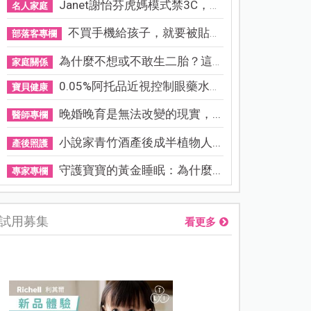
Janet謝怡芬虎媽模式禁3C，看...
名人家庭
不買手機給孩子，就要被貼「...
部落客專欄
為什麼不想或不敢生二胎？這8...
家庭關係
0.05%阿托品近視控制眼藥水納...
寶貝健康
晚婚晚育是無法改變的現實，...
醫師專欄
小說家青竹酒產後成半植物人...
產後照護
守護寶寶的黃金睡眠：為什麼...
專家專欄
試用募集
看更多