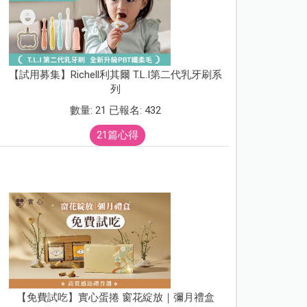
【試用募集】Richell利其爾 T.L.I第二代乳牙刷系
列
數量: 21 已報名: 432
21篇心得
【免費試吃】實心蛋捲 窗花綻放｜彌月禮盒