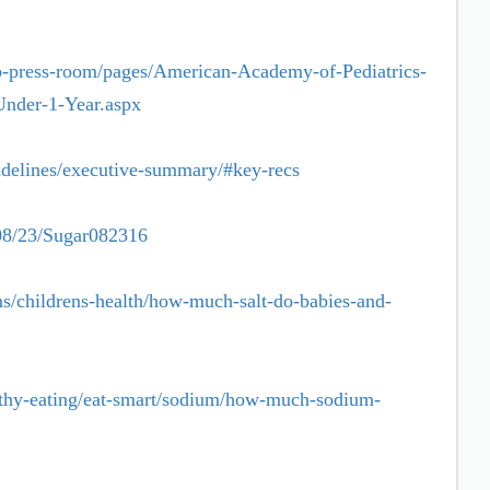
ap-press-room/pages/American-Academy-of-Pediatrics-
nder-1-Year.aspx
uidelines/executive-summary/#key-recs
/08/23/Sugar082316
s/childrens-health/how-much-salt-do-babies-and-
althy-eating/eat-smart/sodium/how-much-sodium-