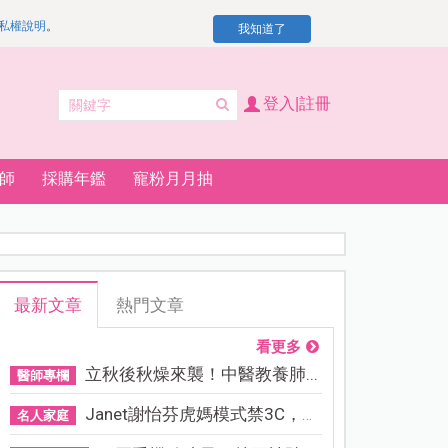
私權說明
。
我知道了
登入|註冊
師
採購年鑑
寵粉月月抽
最新文章
熱門文章
看更多
立秋後秋燥來襲！中醫教養肺...
醫師專欄
Janet謝怡芬虎媽模式禁3C，看...
名人家庭