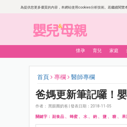
為提供您更多優質的內容，本網站使用cookies分析技術。若繼續閱覽本網
懷孕
育兒
家庭
首頁
專欄
醫師專欄
爸媽更新筆記囉！
作者： 黑眼圈奶爸 | 發表日期：2018-11-05
關鍵字：
副食品
、
蜂蜜
、
水
、
鈉
、
鹽
、
糖
、
果