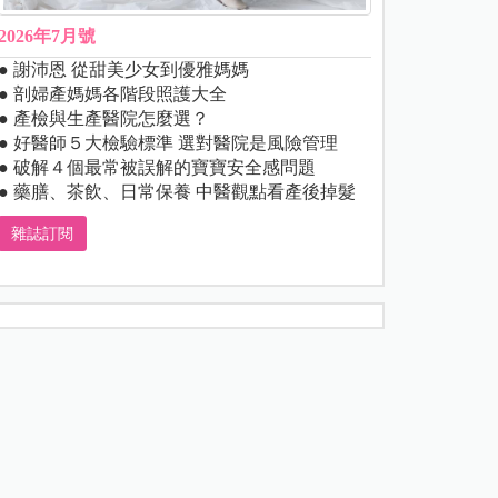
2026年7月號
● 謝沛恩 從甜美少女到優雅媽媽
● 剖婦產媽媽各階段照護大全
● 產檢與生產醫院怎麼選？
● 好醫師５大檢驗標準 選對醫院是風險管理
● 破解４個最常被誤解的寶寶安全感問題
● 藥膳、茶飲、日常保養 中醫觀點看產後掉髮
雜誌訂閱