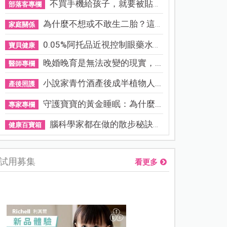
不買手機給孩子，就要被貼「...
部落客專欄
為什麼不想或不敢生二胎？這8...
家庭關係
0.05%阿托品近視控制眼藥水納...
寶貝健康
晚婚晚育是無法改變的現實，...
醫師專欄
小說家青竹酒產後成半植物人...
產後照護
守護寶寶的黃金睡眠：為什麼...
專家專欄
腦科學家都在做的散步秘訣！...
健康百寶箱
試用募集
看更多