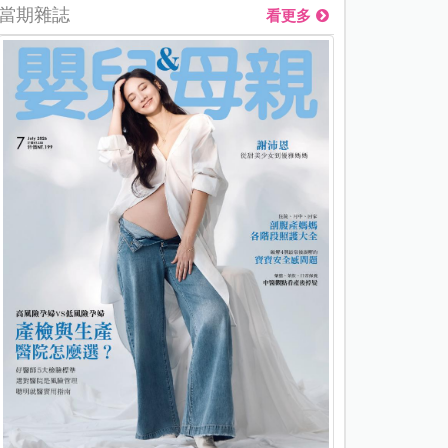
當期雜誌
看更多