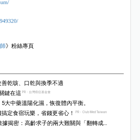
ium/
3949320/
醫師
》粉絲專頁
改善乾咳、口乾與換季不適
？關鍵在這
PR・台灣癌症基金會
！5大中藥溫陽化濕，恢復體內平衡。
價搞定食宿玩樂，省錢更省心！
PR・Club Med Taiwan
數據揭密：高齡求子的兩大難關與「翻轉成功