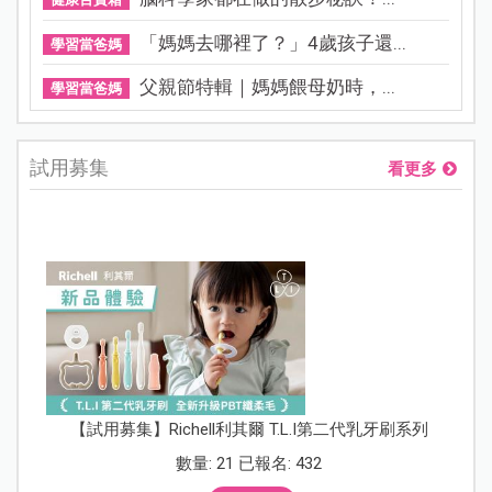
「媽媽去哪裡了？」4歲孩子還...
學習當爸媽
父親節特輯｜媽媽餵母奶時，...
學習當爸媽
試用募集
看更多
【試用募集】Richell利其爾 T.L.I第二代乳牙刷系列
數量: 21 已報名: 432