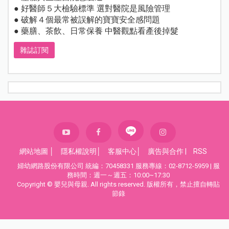
● 好醫師５大檢驗標準 選對醫院是風險管理
● 破解４個最常被誤解的寶寶安全感問題
● 藥膳、茶飲、日常保養 中醫觀點看產後掉髮
雜誌訂閱
網站地圖
│
隱私權說明
│
客服中心
│
廣告與合作
|
RSS
婦幼網路股份有限公司 統編：70458331 服務專線：02-8712-5959 | 服
務時間：週一～週五：10:00~17:30
Copyright © 嬰兒與母親. All rights reserved. 版權所有，禁止擅自轉貼
節錄