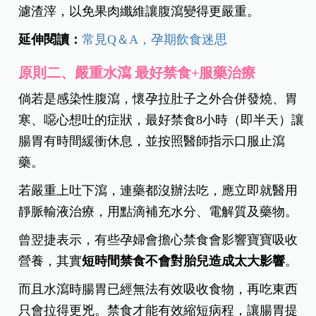
濾渣滓，以免果肉纖維讓腹瀉變得更嚴重。
延伸閱讀：
常見Q＆A，孕期飲食迷思
原則二、嚴重水瀉 最好禁食+服藥治療
倘若是感染性腹瀉，懷孕拉肚子之外合併發燒、胃
寒、噁心想吐的症狀，最好禁食8小時（即半天）讓
腸胃有時間緩衝休息，並按照醫師指示口服止瀉
藥。
若嚴重上吐下瀉，連藥都沒辦法吃，應立即就醫用
靜脈輸液治療，用點滴補充水分、電解質及藥物。
曾翌捷表示，有些孕婦會擔心禁食會影響寶寶吸收
營養，其實
短時間禁食不會對胎兒造成太大影響
。
而且水瀉時腸胃已經無法有效吸收食物，再吃東西
只會拉得更兇。禁食才能有效縮短病程，讓腸胃提