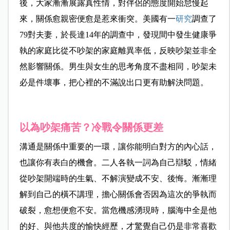
後，大家漸漸展露真性情，對伴侶的態度開始怠慢起
來，關係愈親密便愈是惹來衝突。美國有一
研究
調查了
79對夫妻，於長達14年的調查中，發現間中發生健康爭
執的家庭比從不吵架的家庭離異率低，反映吵架並非全
然影響關係。男生與女生的思考角度不盡相同，吵架未
必是件壞事，把心裡的不滿說出口更有助解決問題。
以為吵架痛苦？冷戰令關係更差
溝通是關係中重要的一環，讓你能明白對方的內心話，
也讓你有表白的機會。二人各執一詞為自己辯駁，情緒
從吵架開端時的生氣、不解演變成不安、後悔。漸漸理
解到自己的橫不講理，擔心關係會否因為這次的爭執而
破裂，愈想便愈不安。當危機感湧現時，腦海中全是他
的好、與他共度的愉快經歷，才驚覺自己仍是非常喜歡