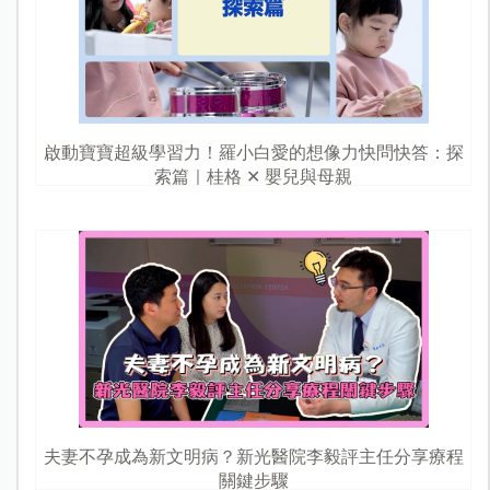
啟動寶寶超級學習力！羅小白愛的想像力快問快答：探
索篇｜桂格 ✕ 嬰兒與母親
夫妻不孕成為新文明病？新光醫院李毅評主任分享療程
關鍵步驟