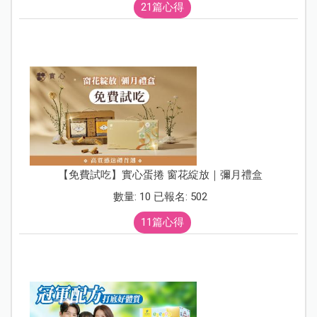
21篇心得
【免費試吃】實心蛋捲 窗花綻放｜彌月禮盒
數量: 10 已報名: 502
11篇心得