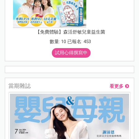
【免費體驗】森活舒敏兒童益生菌
數量: 10 已報名: 453
試用心得撰寫中
當期雜誌
看更多