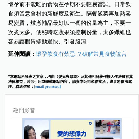
懷孕前不能吃的食物在孕期不要輕易嘗試。日常飲
食須留意食材的新鮮度及衛生。隔餐飯菜再加熱容
易變質，燉煮補品最好以一餐的份量為主，不要一
次煮太多。便秘時吃蔬果須控制份量，太多纖維也
容易讓腸胃蠕動過快、引發腹瀉。
延伸閱讀：
懷孕飲食有禁忌 ？破解常見食物謠言
*本網站所發表之文章，均由《嬰兒與母親》及其他相關著作權人依法擁有其
法律權益，若欲引用或轉載網站內容， 請與本公司來信接洽，違者將依法處
理。聯絡信箱：
[email protected]
熱門影音