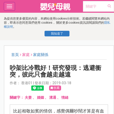
Toggle
navigation
為提供您更多優質的內容，本網站使用cookies分析技術。若繼續閱覽本網站內
容，即表示您同意我們使用 cookies， 關於更多cookies資訊請閱讀我們的
隱私
權說明
。
我知道了
首頁
家庭
家庭關係
吵架比冷戰好！研究發現：逃避衝
突，彼此只會越走越遠
作者： 香港01 | 發表日期：2019-03-18
收藏
關鍵字：
夫妻
、
婚姻
、
溝通
、
情緒
比起相敬如賓的情侶，感覺偶爾吵鬧才算是有血