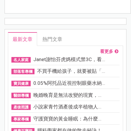
最新文章
熱門文章
看更多
Janet謝怡芬虎媽模式禁3C，看...
名人家庭
不買手機給孩子，就要被貼「...
部落客專欄
0.05%阿托品近視控制眼藥水納...
寶貝健康
晚婚晚育是無法改變的現實，...
醫師專欄
小說家青竹酒產後成半植物人...
產後照護
守護寶寶的黃金睡眠：為什麼...
專家專欄
腦科學家都在做的散步秘訣！...
健康百寶箱