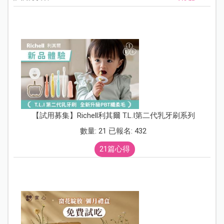
【試用募集】Richell利其爾 T.L.I第二代乳牙刷系列
數量: 21 已報名: 432
21篇心得