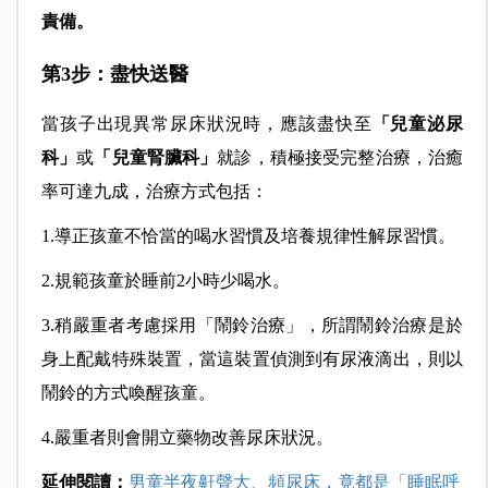
責備。
第3步：盡快送醫
當孩子出現異常尿床狀況時，應該盡快至
「兒童泌尿
科」
或
「兒童腎臟科」
就診，積極接受完整治療，治癒
率可達九成，治療方式包括：
1.導正孩童不恰當的喝水習慣及培養規律性解尿習慣。
2.規範孩童於睡前2小時少喝水。
3.稍嚴重者考慮採用「鬧鈴治療」，所謂鬧鈴治療是於
身上配戴特殊裝置，當這裝置偵測到有尿液滴出，則以
鬧鈴的方式喚醒孩童。
4.
嚴重者則會開立藥物改善尿床狀況。
延伸閱讀：
男童半夜鼾聲大、頻尿床，竟都是「睡眠呼