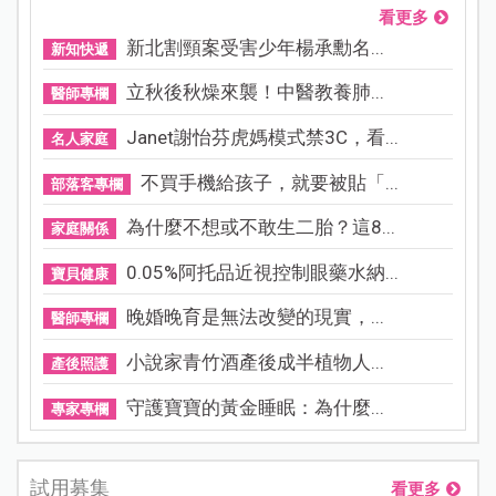
看更多
新北割頸案受害少年楊承勳名...
新知快遞
立秋後秋燥來襲！中醫教養肺...
醫師專欄
Janet謝怡芬虎媽模式禁3C，看...
名人家庭
不買手機給孩子，就要被貼「...
部落客專欄
為什麼不想或不敢生二胎？這8...
家庭關係
0.05%阿托品近視控制眼藥水納...
寶貝健康
晚婚晚育是無法改變的現實，...
醫師專欄
小說家青竹酒產後成半植物人...
產後照護
守護寶寶的黃金睡眠：為什麼...
專家專欄
試用募集
看更多