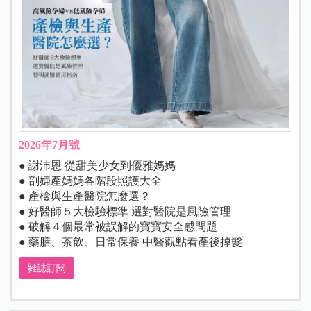
2026年7月號
● 謝沛恩 從甜美少女到優雅媽媽
● 剖婦產媽媽各階段照護大全
● 產檢與生產醫院怎麼選？
● 好醫師５大檢驗標準 選對醫院是風險管理
● 破解４個最常被誤解的寶寶安全感問題
● 藥膳、茶飲、日常保養 中醫觀點看產後掉髮
雜誌訂閱