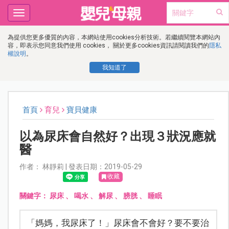
Toggle
navigation
為提供您更多優質的內容，本網站使用cookies分析技術。若繼續閱覽本網站內
容，即表示您同意我們使用 cookies， 關於更多cookies資訊請閱讀我們的
隱私
權說明
。
我知道了
首頁
育兒
寶貝健康
以為尿床會自然好？出現３狀況應就
醫
作者： 林靜莉 | 發表日期：2019-05-29
收藏
關鍵字：
尿床
、
喝水
、
解尿
、
膀胱
、
睡眠
「媽媽，我尿床了！」尿床會不會好？要不要治