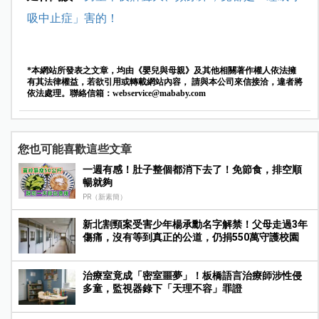
吸中止症」害的！
*本網站所發表之文章，均由《嬰兒與母親》及其他相關著作權人依法擁
有其法律權益，若欲引用或轉載網站內容， 請與本公司來信接洽，違者將
依法處理。聯絡信箱：
webservice@mababy.com
您也可能喜歡這些文章
一週有感！肚子整個都消下去了！免節食，排空順
暢就夠
PR（新素簡）
新北割頸案受害少年楊承勳名字解禁！父母走過3年
傷痛，沒有等到真正的公道，仍捐550萬守護校園
治療室竟成「密室噩夢」！板橋語言治療師涉性侵
多童，監視器錄下「天理不容」罪證