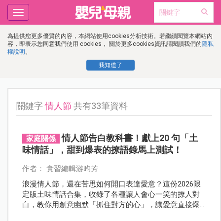
Toggle
navigation
為提供您更多優質的內容，本網站使用cookies分析技術。若繼續閱覽本網站內
容，即表示您同意我們使用 cookies， 關於更多cookies資訊請閱讀我們的
隱私
權說明
。
我知道了
關鍵字
情人節
共有33筆資料
情人節告白教科書！獻上20 句「土
家庭關係
味情話」，甜到爆表的撩語錄馬上測試！
作者： 實習編輯游昀芳
浪漫情人節，還在苦思如何開口表達愛意？這份2026限
定版土味情話合集，收錄了各種讓人會心一笑的撩人對
白，教你用創意幽默「抓住對方的心」，讓愛意直接爆
表！