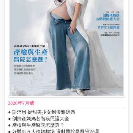
2026年7月號
● 謝沛恩 從甜美少女到優雅媽媽
● 剖婦產媽媽各階段照護大全
● 產檢與生產醫院怎麼選？
● 好醫師５大檢驗標準 選對醫院是風險管理