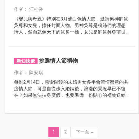
作者： 江桂香
《嬰兒與母親》特別在3月號白色情人節，邀請男神帥爸
吳尊和女兒，擔任封面人物。男神吳尊是粉絲們的理想
情人，然而就像天下的爸爸一樣，女兒是帥爸吳尊前世
情人！ 甜蜜的親子互動，最真摯動人！無論你是準爸
爸、準媽媽，或新手父母，還是資深爸媽，別忘了跟吳
尊一樣，要時常對孩子說：「 LOVE YOU！」。祝大家，
白色情人節快樂！
挑選情人節禮物
新知快遞
作者： 陳安琪
每到2月14日，戀愛階段的未婚男女多半會濃情蜜意的共
度情人節，可是自從步入婚姻後，浪漫的景況早已不復
在？如果無法抽身度假，也要準備一份貼心的禮物送給
親愛的另一半，重溫交往時的甜蜜、感念彼此對家庭的
付出唷！
1
2
下一頁
→