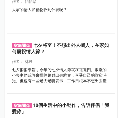
作者： 帕帕珍
大家的情人節禮物收到什麼呢？
七夕將至！不想出外人擠人，在家如
家庭關係
何慶祝情人節？
作者： 林雁
七夕悄悄來臨，今年的七夕情人節就在這週四。浪漫的
小夫妻們或許會排除萬難出去約會，享受自己的甜蜜時
光。但也有一些老夫老妻表示，工作日根本不想出去慶
祝情人節，而且外面人擠人去哪裡都等超久。想要在家
慶祝又要保有儀式感，不如從日常甜蜜舉動做起，營造
情人節氛圍！
10個生活中的小動作，告訴伴侶「我
家庭關係
愛你」