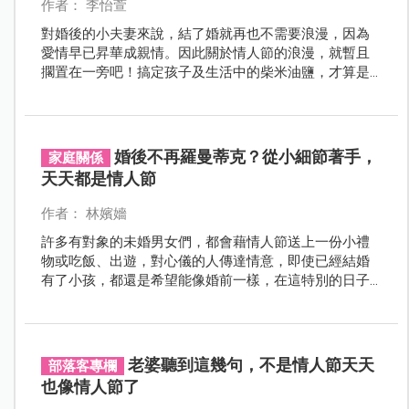
作者： 李怡萱
對婚後的小夫妻來說，結了婚就再也不需要浪漫，因為
愛情早已昇華成親情。因此關於情人節的浪漫，就暫且
擱置在一旁吧！搞定孩子及生活中的柴米油鹽，才算是
真正大事。乍看之下好像沒什麼問題，但長期來看如此
的婚姻經營模式，卻是在消磨彼此的愛情存款，直到兩
人漸漸忘卻相愛的熱度，成為話不投機的怨偶伴侶時，
才意識到自己的婚姻似乎亮起紅燈。因此如何經營婚後
婚後不再羅曼蒂克？從小細節著手，
家庭關係
關係，更成為每對夫妻的必修學分。
天天都是情人節
作者： 林嬪嬙
許多有對象的未婚男女們，都會藉情人節送上一份小禮
物或吃飯、出遊，對心儀的人傳達情意，即使已經結婚
有了小孩，都還是希望能像婚前一樣，在這特別的日子
過個浪漫的情人節。其實只要花點心思，平時多體貼另
一半，天天都能夠像情人節一樣喔！那麼，要讓另一半
每天都有情人節的感覺，夫妻之間到底該如何努力？
老婆聽到這幾句，不是情人節天天
部落客專欄
也像情人節了