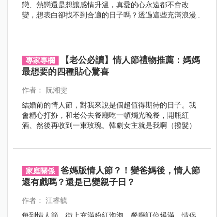
戀、熱戀還是想讓感情升溫，真愛的心永遠都不會改
變，想表白卻找不到合適的日子嗎？透過這些充滿浪漫
寓意和諧音的日子傳達，能讓愛意表達更動人喔！
【老公必讀】情人節禮物推薦：媽媽
專家專欄
最想要的四種貼心驚喜
作者： 阮湘雯
結婚前的情人節，對我來說是個超值得期待的日子。我
會精心打扮，和老公去餐廳吃一頓燭光晚餐，開瓶紅
酒、然後再收到一束玫瑰。韓劇女主就是我啊（撥髮）
爸媽版情人節？！變爸媽後，情人節
家庭關係
還有戲嗎？還是已變親子日？
作者： 江睿毓
每到情人節，街上充滿粉紅泡泡，餐廳訂位爆滿，情侶