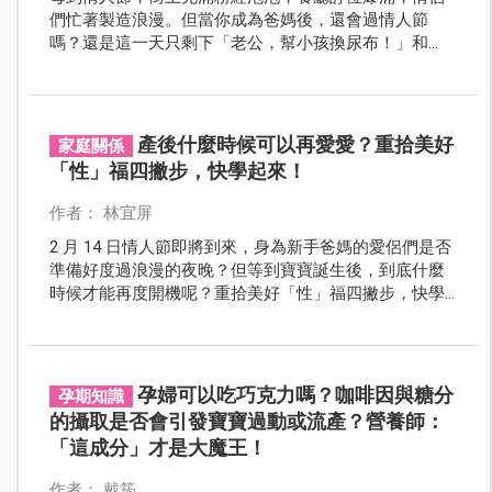
們忙著製造浪漫。但當你成為爸媽後，還會過情人節
嗎？還是這一天只剩下「老公，幫小孩換尿布！」和
「老婆，這次換你哄睡」的日常？
產後什麼時候可以再愛愛？重拾美好
家庭關係
「性」福四撇步，快學起來！
作者： 林宜屏
2 月 14 日情人節即將到來，身為新手爸媽的愛侶們是否
準備好度過浪漫的夜晚？但等到寶寶誕生後，到底什麼
時候才能再度開機呢？重拾美好「性」福四撇步，快學
起來！
孕婦可以吃巧克力嗎？咖啡因與糖分
孕期知識
的攝取是否會引發寶寶過動或流產？營養師：
「這成分」才是大魔王！
作者： 戴筠