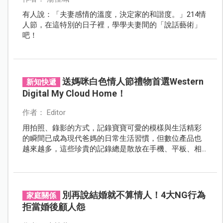
有人說：「夫妻感情的溫度，決定家的和諧度。」214情
人節，在這特別的日子裡，學學夫妻間的「說話藝術」
吧！
送媽咪白色情人節禮物首選Western
新知快遞
Digital My Cloud Home！
作者： Editor
用拍照、錄影的方式，記錄寶寶可愛的模樣與生活精彩
的瞬間已成為現代爸媽的日常生活習慣，但數位產品也
越來越多，這些珍貴的記錄總是散放在手機、平板、相
機等各式不同的裝置中較難集中管理。現在終於有了聰
明的解決方法！只要一台My Cloud Home，就能輕鬆管
理全家人最重要的回憶。
別再說結婚就不算情人！4大NG行為
家庭關係
拒當婚後顧人怨