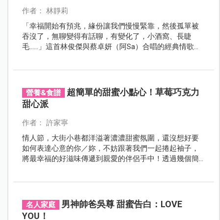
作者： 林靜莉
「幸福開始有預兆，緣份讓我們慢慢緊靠，然後孤單被
吞沒了，無聊變得有話聊，有變化了，小酒窩、長睫
毛……」這首林俊傑與蔡卓妍（阿Sa）合唱的經典情歌，
是不是讓媽咪想起和爸比當初交往時的甜蜜時光呢？情
人節就要來了，然而隨著結婚生子，每天只剩柴米油鹽
醬醋茶，就連話題也變得無聊，究竟有哪些話題會讓約
會冷場？又該如何度過浪漫情人節，才能讓感情甜蜜蜜
超簡單的甜蜜小點心！草莓巧克力
營養&食譜
呢？
甜心派
作者： 許家寧
情人節，大街小巷都洋溢著濃濃甜蜜氛圍，還沒想好要
如何表達心意的你／妳，不妨跟著我們一起捲起袖子，
將最幸福的好滋味傳遞到親愛的伴侶手中！透過幾個簡
單的步驟，就能完成一道誠意滿滿的美味甜點，在這夢
幻的月份裡，享受一刻愜意的午茶時光。
男神帥爸吳尊 甜蜜告白：LOVE
名人家庭
YOU！