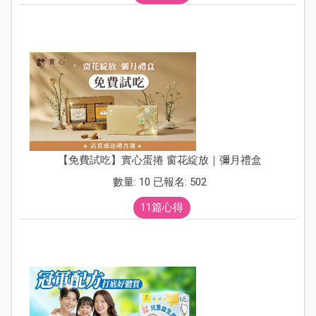
【免費試吃】實心蛋捲 窗花綻放｜彌月禮盒
數量: 10 已報名: 502
11篇心得