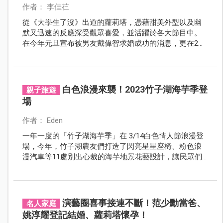
作者： 李佳芢
從《大學生了沒》出道的蘿莉塔，憑藉甜美外型以及幽
默又迅速的反應深受觀眾喜愛，並活躍於各大節目中。
在今年元旦宣布被男友戴偉智求婚成功的消息，更在2月
14日情人節當天宣布懷孕的消息。隨後舉辦性別趴也公
布了寶寶的性別是女生。蘿莉塔表示得知懷孕的心情
「非常的驚嚇，因為完全不在預期裡！」一起來看看5月
號封面人物專訪～
白色浪漫來襲！2023竹子湖海芋季登
親子旅遊
場
作者： Eden
一年一度的「竹子湖海芋季」在 3/14白色情人節浪漫登
場，今年，竹子湖農友們打造了閃亮星星座椅、粉色浪
漫汽車等11處別出心裁的海芋地景花藝設計，讓民眾們
可以取景拍照。快帶著孩子一起出發，上山呼吸新鮮空
氣，在綠色山景環繞的白色浪漫海芋花海中，留下美好
的回憶。
演藝圈喜事接連不斷！范少勳當爸、
名人家庭
姚淳耀登記結婚、蘿莉塔懷孕！