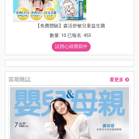
【免費體驗】森活舒敏兒童益生菌
數量: 10 已報名: 453
試用心得撰寫中
當期雜誌
看更多