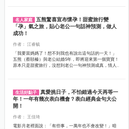
五熊驚喜宣布懷孕！甜蜜旅行變
名人家庭
「孕」氣之旅，貼心老公一句話神預測，做人
成功！
作者： 江睿毓
「我要當媽媽了！想不到我也有說出這句話的一天！」
五熊（蔡頤榛）與老公結婚5年，即將迎來第一個寶寶！
原本只是甜蜜旅行，沒想到老公一句神預測成真，情人
節驗孕棒一測，立刻兩條線，讓她又驚又喜！
真愛挑日子，不怕錯過今天再等一
生活好點子
年！一年有幾次表白機會？表白經典金句大公
開！
作者： 王佳琦
電影月老裡面說：「有些事，一萬年也不會改變！」暗