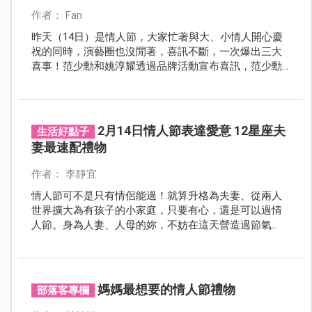
作者： Fan
昨天（14日）是情人節，大家忙著與大、小情人開心慶
祝的同時，演藝圈也沒閒著，喜訊不斷，一次爆出三大
喜事！范少勳和姚淳耀透過品牌活動宣布喜訊，范少勳
甚至已經當爸，女兒即將滿週歲，讓不少粉絲驚呼不
已。而今日一早，剛被求婚成功的蘿莉塔，也PO出驗孕
棒照片，間接宣布懷孕當媽了。
2月14日情人節表達愛意 12星座夫
生活好點子
妻最速配禮物
作者： 李靜宜
情人節可不是只有情侶能過！就算升格為夫妻、從兩人
世界擴大為有孩子的小家庭，只要有心，還是可以過情
人節。身為人妻、人母的妳，不妨在這天營造過節氣
氛，送禮物給另一半表示心意，為生活增添情趣。
媽媽最想要的情人節禮物
部落客專欄