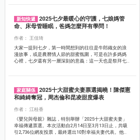
2025七夕最暖心的守護，七娘媽管
新知快遞
命、床母管睡眠，爸媽怎麼拜有學問！
作者： 王佳琦
大家一提到七夕，第一時間想到的往往是牛郎織女的浪
漫故事，或是農曆情人節的甜蜜氛圍，可是在許多媽媽
心裡，七夕還有另一層深刻的意義：這一天也是祭拜七
娘媽與床母的重要時刻，象徵祈願孩子健康、平安長
大。
2025十大甜蜜夫妻票選揭曉！陳傑憲
家庭關係
和綺綺奪冠，周杰倫和昆凌甜度爆表
作者： 江桂香
《嬰兒與母親》雜誌，特別舉辦「2025十大甜蜜夫妻」
幸福傳遞票選。本次活動自2月14日至3月13日止，共吸
引2,736位網友投票，最終選出10對幸福夫妻代表。他們
育兒用心、感情深厚，共同營造溫馨和諧的家庭氛圍。