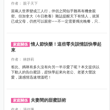
作者： 親子天下
當兩人世界變成三人行，伴侶之間似乎難再有機會親
密。但加拿大《今日教養》雜誌提醒天下有情人，就算
已成父母，仍然可以親密——不一定需要燭光晚餐，只要
一些日常生活中的小動作，就能讓每天都是情人節！
情人節快樂！這些零失誤情話快學起
家庭關係
來
作者： 林靜莉
爸比、媽咪有多久沒有向另一半示愛了呢？本文提供以
下動人的告白蜜語，趕快學起來向老公、老婆大聲說
愛，讓感情迅速增溫吧！
夫妻間的甜蜜話術
家庭關係
作者： 湯佳珮