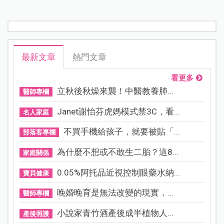
最新文章
熱門文章
看更多
立秋後秋燥來襲！中醫教養肺...
醫師專欄
Janet謝怡芬虎媽模式禁3C，看...
名人家庭
不買手機給孩子，就要被貼「...
部落客專欄
為什麼不想或不敢生二胎？這8...
家庭關係
0.05%阿托品近視控制眼藥水納...
寶貝健康
晚婚晚育是無法改變的現實，...
醫師專欄
小說家青竹酒產後成半植物人...
產後照護