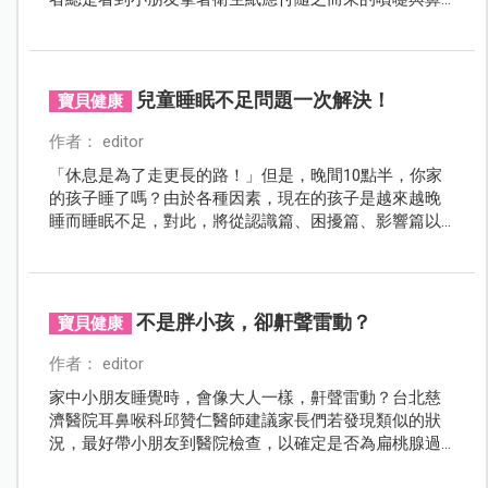
涕；或是皮膚總是起疹子，這裡抓那裡癢，讓許多父母
看了好不捨並納悶著：「為什麼現在的孩子動不動就出
現過敏症狀呢？」究竟嬰幼兒常見的三大過敏是如何發
生？主要的症狀有哪些？寶寶過敏該如何照護？以及父
兒童睡眠不足問題一次解決！
寶貝健康
母最關心的，有什麼治療方法？將在此篇幅請教臨床兒
科醫師，為各位讀者解答！
作者： editor
「休息是為了走更長的路！」但是，晚間10點半，你家
的孩子睡了嗎？由於各種因素，現在的孩子是越來越晚
睡而睡眠不足，對此，將從認識篇、困擾篇、影響篇以
及解決篇…等4層面切入，讓你更加瞭解孩子的睡眠問
題！
不是胖小孩，卻鼾聲雷動？
寶貝健康
作者： editor
家中小朋友睡覺時，會像大人一樣，鼾聲雷動？台北慈
濟醫院耳鼻喉科邱贊仁醫師建議家長們若發現類似的狀
況，最好帶小朋友到醫院檢查，以確定是否為扁桃腺過
大的情況，因為扁桃腺過大會佔據口咽腔，使得呼吸道