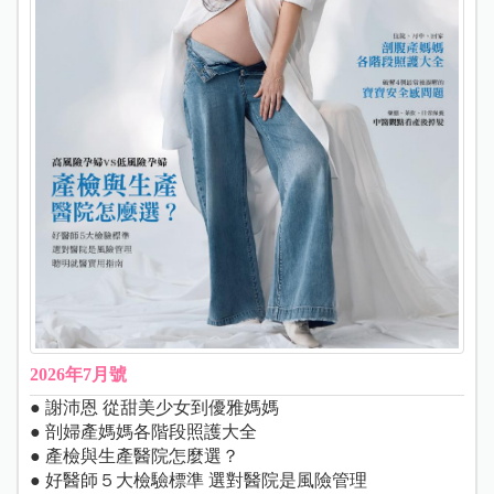
2026年7月號
● 謝沛恩 從甜美少女到優雅媽媽
● 剖婦產媽媽各階段照護大全
● 產檢與生產醫院怎麼選？
● 好醫師５大檢驗標準 選對醫院是風險管理