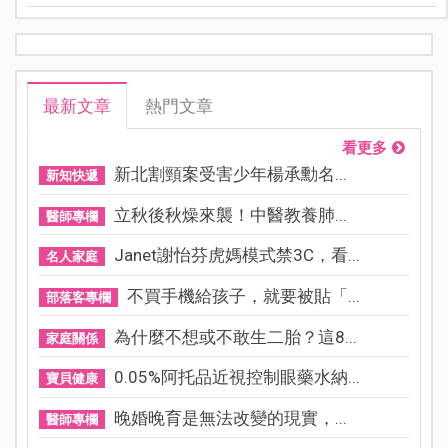
空間變得狹窄，引發「孩童期阻塞型睡眠呼吸中止
症」。
最新文章
熱門文章
看更多
新北割頸案受害少年楊承勳名...
新知快遞
立秋後秋燥來襲！中醫教養肺...
醫師專欄
Janet謝怡芬虎媽模式禁3C，看...
名人家庭
不買手機給孩子，就要被貼「...
部落客專欄
為什麼不想或不敢生二胎？這8...
家庭關係
0.05%阿托品近視控制眼藥水納...
寶貝健康
晚婚晚育是無法改變的現實，...
醫師專欄