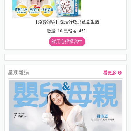
【免費體驗】森活舒敏兒童益生菌
數量: 10 已報名: 453
試用心得撰寫中
當期雜誌
看更多