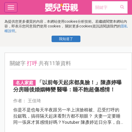
Toggle
navigation
為提供您更多優質的內容，本網站使用cookies分析技術。若繼續閱覽本網站內
容，即表示您同意我們使用 cookies， 關於更多cookies資訊請閱讀我們的
隱私
權說明
。
我知道了
關鍵字
打呼
共有11筆資料
「以前每天起床都臭臉！」陳彥婷曝
名人家庭
分房睡後婚姻轉變 醫曝：睡不飽超傷感情！
作者： 王佳琦
你是不是也每天半夜跟另一半上演搶棉被、忍受打呼的
拉鋸戰，搞得隔天起床看對方都不順眼？ 夫妻一定要睡
同一張床才算感情好嗎？Youtuber 陳彥婷近日分享，自
己和老公巨人因為睡眠習慣差異太巨大，決定採取「分