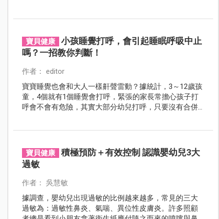
育，但許多孩子就是因為習慣用嘴巴呼吸，導致臉型變
醜、牙齒變亂。快來看看「張嘴呼吸」如何成為孩子健
康的隱形殺手！
小孩睡覺打呼，會引起睡眠呼吸中止
寶貝健康
嗎？一招教你判斷！
作者： editor
寶寶睡覺也會和大人一樣鼾聲雷動？據統計，3～12歲孩
童，4個就有1個睡覺會打呼，緊張的家長常擔心孩子打
呼會不會有危險，其實大部分幼兒打呼，只要沒有合併
睡眠呼吸中止問題，並不會有太大影響，父母不需過度
擔憂。該如何判斷？醫師教你這一招！
積極預防＋有效控制 認識嬰幼兒3大
寶貝健康
過敏
作者： 吳慧敏
據調查，嬰幼兒出現過敏的比例越來越多，常見的三大
過敏為：過敏性鼻炎、氣喘、異位性皮膚炎。許多照顧
者總是看到小朋友拿著衛生紙應付隨之而來的噴嚏與鼻