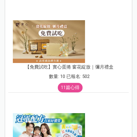
【免費試吃】實心蛋捲 窗花綻放｜彌月禮盒
數量: 10 已報名: 502
11篇心得