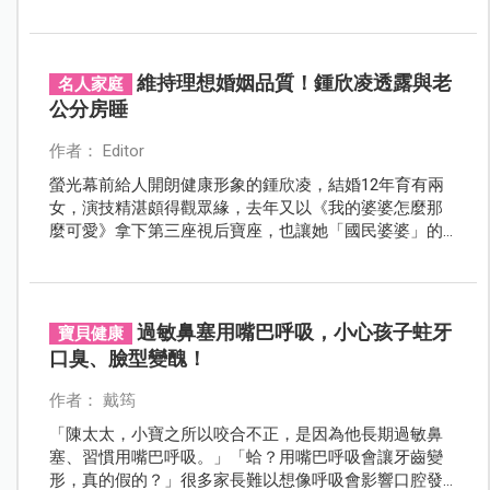
來動去，造成另一個人無法獲得良好的睡眠品質，甚至
因而起了齟齬，想要維持良好的婚姻關係，其實分房睡
也許是個可以參考的作法！
維持理想婚姻品質！鍾欣凌透露與老
名人家庭
公分房睡
作者： Editor
螢光幕前給人開朗健康形象的鍾欣凌，結婚12年育有兩
女，演技精湛頗得觀眾緣，去年又以《我的婆婆怎麼那
麼可愛》拿下第三座視后寶座，也讓她「國民婆婆」的
形象深植人心，但昨（12）日，出席愛盲基金會活動
時，竟透露目前與老公分房睡，而且還曾差點鬧離婚！
過敏鼻塞用嘴巴呼吸，小心孩子蛀牙
寶貝健康
口臭、臉型變醜！
作者： 戴筠
「陳太太，小寶之所以咬合不正，是因為他長期過敏鼻
塞、習慣用嘴巴呼吸。」「蛤？用嘴巴呼吸會讓牙齒變
形，真的假的？」很多家長難以想像呼吸會影響口腔發