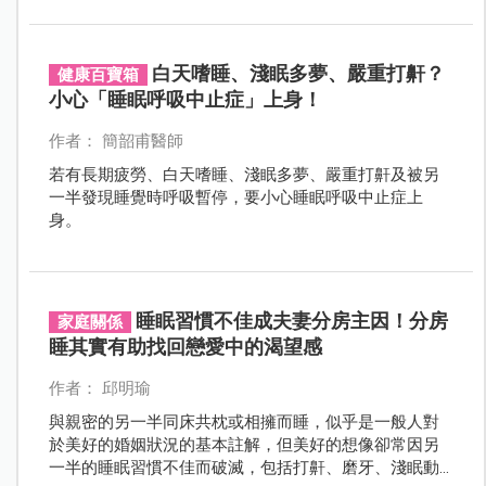
白天嗜睡、淺眠多夢、嚴重打鼾？
健康百寶箱
小心「睡眠呼吸中止症」上身！
作者： 簡韶甫醫師
若有長期疲勞、白天嗜睡、淺眠多夢、嚴重打鼾及被另
一半發現睡覺時呼吸暫停，要小心睡眠呼吸中止症上
身。
睡眠習慣不佳成夫妻分房主因！分房
家庭關係
睡其實有助找回戀愛中的渴望感
作者： 邱明瑜
與親密的另一半同床共枕或相擁而睡，似乎是一般人對
於美好的婚姻狀況的基本註解，但美好的想像卻常因另
一半的睡眠習慣不佳而破滅，包括打鼾、磨牙、淺眠動