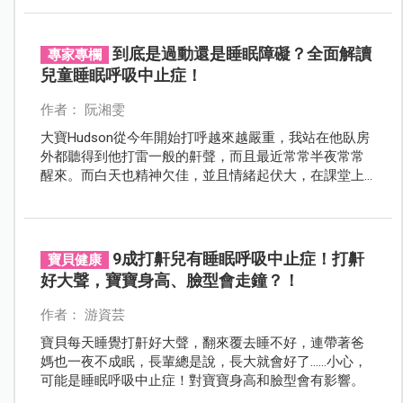
房睡」。沒想到這個決定不僅沒讓感情變淡，反而讓她
直呼「身心靈舒暢，看老公每天都變帥！」 到底夫妻該
不該分房睡？其實影響婚姻的未必是感情，而是你們到
到底是過動還是睡眠障礙？全面解讀
專家專欄
底有沒有睡飽！
兒童睡眠呼吸中止症！
作者： 阮湘雯
大寶Hudson從今年開始打呼越來越嚴重，我站在他臥房
外都聽得到他打雷一般的鼾聲，而且最近常常半夜常常
醒來。而白天也精神欠佳，並且情緒起伏大，在課堂上
還容易分心。為人母的第六感告訴我，孩子的身體一定
出了狀況。
9成打鼾兒有睡眠呼吸中止症！打鼾
寶貝健康
好大聲，寶寶身高、臉型會走鐘？！
作者： 游資芸
寶貝每天睡覺打鼾好大聲，翻來覆去睡不好，連帶著爸
媽也一夜不成眠，長輩總是說，長大就會好了……小心，
可能是睡眠呼吸中止症！對寶寶身高和臉型會有影響。