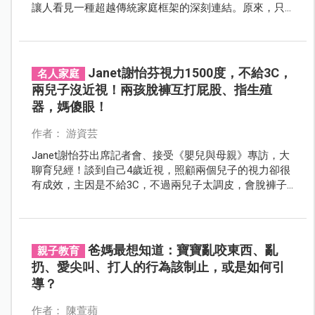
讓人看見一種超越傳統家庭框架的深刻連結。原來，只
要大人具備足夠的情緒成熟度，重組家庭的愛不僅不扣
分，還能加倍擴張！
Janet謝怡芬視力1500度，不給3C，
名人家庭
兩兒子沒近視！兩孩脫褲互打屁股、指生殖
器，媽傻眼！
作者： 游資芸
Janet謝怡芬出席記者會、接受《嬰兒與母親》專訪，大
聊育兒經！談到自己4歲近視，照顧兩個兒子的視力卻很
有成效，主因是不給3C，不過兩兒子太調皮，會脫褲子
打彼此屁股，還互指對方的生殖器，讓她又好氣又好
笑！
爸媽最想知道：寶寶亂咬東西、亂
親子教育
扔、愛尖叫、打人的行為該制止，或是如何引
導？
作者： 陳萱蘋