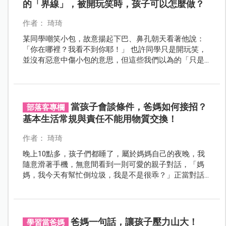
的「界線」，被開玩笑時，孩子可以怎麼做？
作者： 琦琦
某同學嘲笑小包，故意揚起下巴、鼻孔朝天看著他說：
「你在哪裡？我看不到你耶！」 也許同學只是開玩笑，
並沒有惡意中傷小包的意思，但這些我們以為的「只是
小事」的校園互動，其實在法律與正向教養的界線裡，
都是紅線！
當孩子會談條件，爸媽如何接招？
部落客專欄
基本生活常規與責任不能用物質交換！
作者： 琦琦
晚上10點多，孩子們都睡了，屬於媽媽自己的夜晚，我
隨意滑著手機，無意間看到一則可愛的親子對話，「媽
媽，我今天有幫忙倒垃圾，我是不是很乖？」正當對話
的主人翁沉浸在孩子很乖巧的情境裡，忽然下一句「那
我可以買最新型的樂高嗎？」蹦的一聲，一秒瞬間打回
現實。看到這我也莞爾一笑，當孩子會談條件時，就表
示爸媽又遇到下一個教養關卡了呢！
爸媽一句話，讓孩子壓力山大！
學習當爸媽