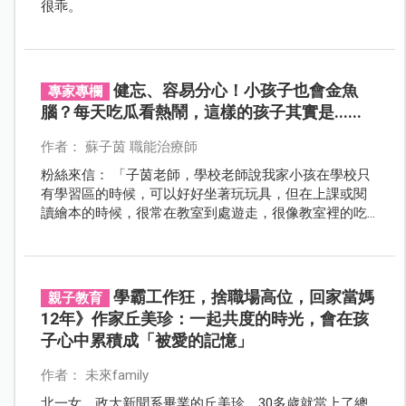
很乖。
健忘、容易分心！小孩子也會金魚
專家專欄
腦？每天吃瓜看熱鬧，這樣的孩子其實是......
作者： 蘇子茵 職能治療師
粉絲來信： 「子茵老師，學校老師說我家小孩在學校只
有學習區的時候，可以好好坐著玩玩具，但在上課或閱
讀繪本的時候，很常在教室到處遊走，很像教室裡的吃
瓜群眾，平常在家也只對特定某些玩具有興趣，其他的
也都玩不到三分鐘就會跑走，請問這樣是注意力出問題
嗎？」
學霸工作狂，捨職場高位，回家當媽
親子教育
12年》作家丘美珍：一起共度的時光，會在孩
子心中累積成「被愛的記憶」
作者： 未來family
北一女、政大新聞系畢業的丘美珍，30多歲就當上了總