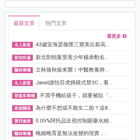
最新文章
熱門文章
看更多
43歲安海瑟薇懷三寶美出新高...
名人家庭
新北割頸案受害少年楊承勳名...
新知快遞
立秋後秋燥來襲！中醫教養肺...
醫師專欄
Janet謝怡芬虎媽模式禁3C，看...
名人家庭
不買手機給孩子，就要被貼「...
部落客專欄
為什麼不想或不敢生二胎？這8...
家庭關係
0.05%阿托品近視控制眼藥水納...
寶貝健康
晚婚晚育是無法改變的現實，...
醫師專欄