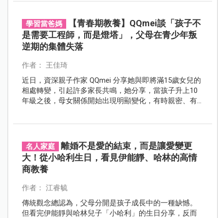
來說卻視若珍寶，那是她每天都會有的閱讀時光，但現
在，才半年的時間，全部被「粉紅泡泡」取代了！
【青春期教養】QQmei談「孩子不
學習當爸媽
是需要工程師，而是燈塔」，父母在青少年叛
逆期的集體失落
作者： 王佳琦
近日，資深親子作家 QQmei 分享她與即將滿15歲女兒的
相處轉變，引起許多家長共鳴，她分享，當孩子升上10
年級之後，母女關係開始出現明顯變化，有時親密、有
時疏離，情緒像坐雲霄飛車般起伏，甚至在一次衝突
後，她在深夜看著孩子小時候的照片而落淚，那種失落
感讓許多父母瞬間共鳴。
離婚不是愛的結束，而是讓愛變更
名人家庭
大！從小哈利生日，看見伊能靜、哈林的高情
商教養
作者： 江睿毓
傳統觀念總認為，父母分開是孩子成長中的一種缺憾。
但看完伊能靜與哈林兒子「小哈利」的生日分享，反而