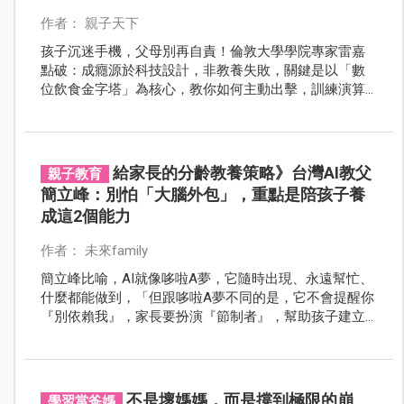
作者： 親子天下
孩子沉迷手機，父母別再自責！倫敦大學學院專家雷嘉
點破：成癮源於科技設計，非教養失敗，關鍵是以「數
位飲食金字塔」為核心，教你如何主動出擊，訓練演算
法，奪回孩子和家庭的注意力主導權。
給家長的分齡教養策略》台灣AI教父
親子教育
簡立峰：別怕「大腦外包」，重點是陪孩子養
成這2個能力
作者： 未來family
簡立峰比喻，AI就像哆啦A夢，它隨時出現、永遠幫忙、
什麼都能做到，「但跟哆啦A夢不同的是，它不會提醒你
『別依賴我』，家長要扮演『節制者』，幫助孩子建立
界線。」
不是壞媽媽，而是撐到極限的崩
學習當爸媽