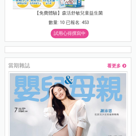
【免費體驗】森活舒敏兒童益生菌
數量: 10 已報名: 453
試用心得撰寫中
當期雜誌
看更多