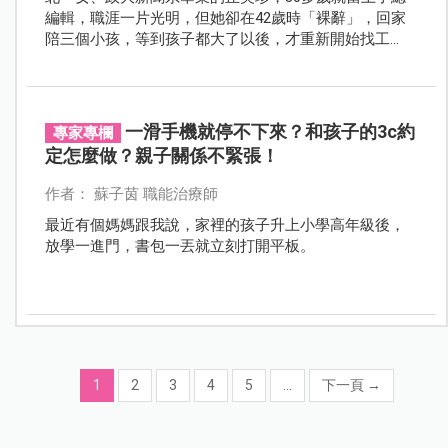
編輯，職涯一片光明，但她卻在42歲時「裸辭」，回家
陪三個小孩，等到孩子都大了以後，才重新開始找工
作，啟動人生下半場。
一滑手機就停不下來？和孩子的3c約
專家專欄
定怎麼做？親子關係不緊張！
作者： 蘇子茵 職能治療師
最近有個媽媽跟我說，家裡的孩子升上小學高年級後，
放學一進門，書包一丟就立刻打開平板。
1
2
3
4
5
...
下一頁
→