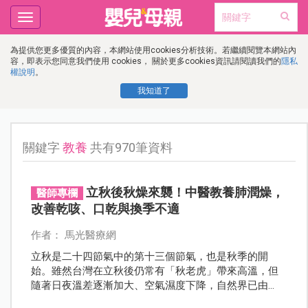
Toggle
navigation
為提供您更多優質的內容，本網站使用cookies分析技術。若繼續閱覽本網站內
容，即表示您同意我們使用 cookies， 關於更多cookies資訊請閱讀我們的
隱私
權說明
。
我知道了
關鍵字
教養
共有970筆資料
立秋後秋燥來襲！中醫教養肺潤燥，
醫師專欄
改善乾咳、口乾與換季不適
作者： 馬光醫療網
立秋是二十四節氣中的第十三個節氣，也是秋季的開
始。雖然台灣在立秋後仍常有「秋老虎」帶來高溫，但
隨著日夜溫差逐漸加大、空氣濕度下降，自然界已由
「長」轉為「收」，人體也開始受到「燥邪」影響。中