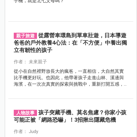
手機，就是北七父母嗎？
從露營車環島到單車壯遊，日本導遊
親子旅遊
爸爸的戶外教養4心法：在「不方便」中養出獨
立有韌性的孩子
作者： 未來親子
從小在自然裡野放長大的瘋爸，一直相信，大自然其實
比手機更好玩。也因此，他帶著孩子走進山林、溪邊與
海濱，在一次次真實的探索與挑戰中，重新打開五感，
學會觀察、判斷與生活。對他來說，戶外不只是玩，更
是孩子成長最真實的教室。
孩子突藏手機、莫名焦慮？你家小孩
人物故事
可能正被「網路恐嚇」！3招揪出隱藏危機
作者： Judy