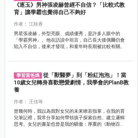
《逐玉》男神張凌赫曾經不自信？「比較式教
育」讓學霸也覺得自己不夠好
作者： 江桂香
男星張凌赫，外型亮眼、成績優秀，是許多人眼中的
「學霸男神」。他在訪談中坦言，自己長大後偶爾仍會
陷入不自信，後來才發現，和童年時長期被比較有關。
從「獸醫夢」到「粉紅泡泡」！當
學習當爸媽
10歲女兒轉身喜歡戀愛劇情，我學會的PlanB教
養
作者： 王佳琦
曾幾何時，我以為我對女兒的未來瞭若指掌，在我的育
兒筆記裡，我常分享如何帶領孩子探索自然、建立邏輯
思考。女兒的書架也曾是我的驕傲：厚重的《動物百
科》、《法布爾昆蟲記》、《達克比辦案》、《小牛
頓》等偏科學、研究的書籍，對同齡人艱澀難懂，對她