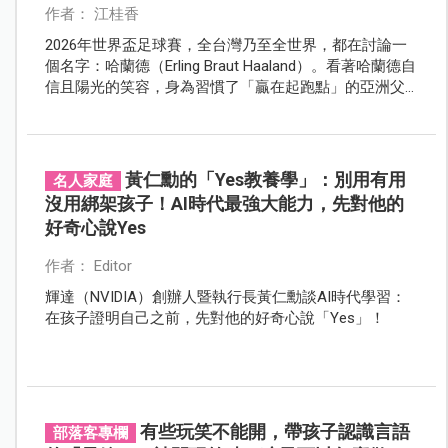
作者： 江桂香
2026年世界盃足球賽，全台灣乃至全世界，都在討論一
個名字：哈蘭德（Erling Braut Haaland）。看著哈蘭德自
信且陽光的笑容，身為習慣了「贏在起跑點」的亞洲父
母，這次的「挪威式教育」究竟帶給了我們哪些震撼和
教養啟發？
黃仁勳的「Yes教養學」：別用有用
名人家庭
沒用綁架孩子！AI時代最強大能力，先對他的
好奇心說Yes
作者： Editor
輝達（NVIDIA）創辦人暨執行長黃仁勳談AI時代學習：
在孩子證明自己之前，先對他的好奇心說「Yes」！
有些玩笑不能開，帶孩子認識言語
部落客專欄