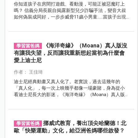
你知道孩子在房間打遊戲、看動漫，可能正被惡魔盯上
嗎？ 信義分局長親自揭露新型兒少詐騙手法，變音大叔
如何偽裝成同好，一步步威脅11歲小男童……當孩子出現
這3個反常舉動，其實是他發出的求救訊號！
《海洋奇緣》（Moana）真人版沒
學習當爸媽
有讓我失望，反而讓我重新想起當初為什麼會
愛上迪士尼
作者： 王佳琦
迪士尼經典動畫又真人化了。老實說，過去這幾年的
「真人化」，每一次上映幾乎都像一場豪賭，身為從小
看迪士尼長大的影迷，《海洋奇緣》（Moana）真人版
上映前，我也曾擔心童年回憶是否又會被改變，但走出
戲院後，這次我重新找回了當年喜愛迪士尼的感動。
挪威式教育，養出頂尖哈蘭德！北
學習當爸媽
歐「快樂運動」文化，給亞洲爸媽哪些啟發？