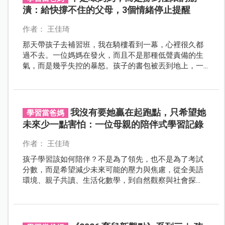
潰：給快撐不住的父母，3個情緒停止提醒
作者： 王佳琦
那天帶孩子去補習班，我在騎樓看到一幕，心裡很久都
過不去。一位媽媽在發火，而且不是那種低聲責備的生
氣，而是幾乎失控的暴怒。孩子的書包被丟到地上，一
次、兩次、好幾次，孩子跑去撿，又被丟得更遠。
我沒有要她贏在起跑點，只希望她
學習當爸媽
未來少一點害怕：一位母親的陪伴式學習記錄
作者： 王佳琦
孩子學習該如何陪伴？不是為了領先，也不是為了考試
分數，而是希望減少未來可能的壓力與焦慮，從全美語
環境、親子共讀、生活化數學，到自然觀察與社會探
索，我以陪伴式學習，讓孩子在日常中自然累積語文能
力、生活能力與自信心。這篇文章分享我如何透過溫
柔、實際的教養方式，把學習還原成「減壓與陪伴」，
讓孩子面對未知挑戰時，更有能力與勇氣。