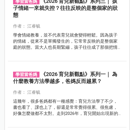
《2026 育兒新觀點》系列三｜ 孩
學習當爸媽
子情緒一來就失控？往往反映的是整個家的狀
態
作者： 江睿毓
學會情緒教養，並不代表育兒就會變得輕鬆。因為孩子
的情緒，從來不是單獨發生的，它常常反映的是整個家
庭的狀態。當大人也長期緊繃，孩子往往成了那個把情
緒表現出來的人。
《2026 育兒新觀點》系列一｜ 為
學習當爸媽
什麼教養方法學越多，爸媽反而越累？
作者： 江睿毓
這幾年，很多爸媽都有一種感覺：育兒方法學了不少，
書也看了、課也上了，卻還是常常覺得很累、很焦慮，
好像怎麼做都不太對。走到2026年，育兒開始出現新的
轉向，我們慢慢發現，問題不一定出在方法用得好不
好，而是孩子成長的環境、家庭結構，以及爸媽所承擔