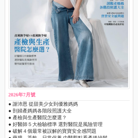
2026年7月號
● 謝沛恩 從甜美少女到優雅媽媽
● 剖婦產媽媽各階段照護大全
● 產檢與生產醫院怎麼選？
● 好醫師５大檢驗標準 選對醫院是風險管理
● 破解４個最常被誤解的寶寶安全感問題
● 藥膳、茶飲、日常保養 中醫觀點看產後掉髮