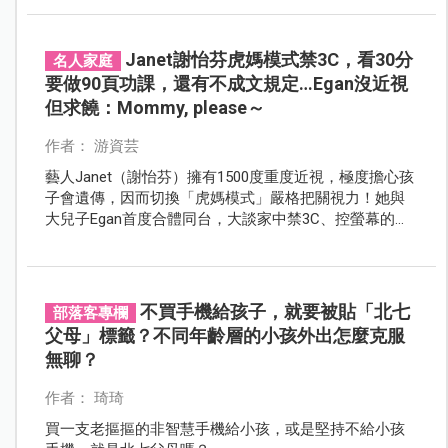
醫認為「秋氣通於肺」，因此立秋養生的重點在於養陰
潤肺、防燥保津，為接下來的秋冬季節打好健康基礎。
Janet謝怡芬虎媽模式禁3C，看30分
名人家庭
要做90頁功課，還有不成文規定…Egan沒近視
但求饒：Mommy, please～
作者： 游資芸
藝人Janet（謝怡芬）擁有1500度重度近視，極度擔心孩
子會遺傳，因而切換「虎媽模式」嚴格把關視力！她與
大兒子Egan首度合體同台，大談家中禁3C、控螢幕的妙
招。從限定3C時間、不同時雙螢幕到大人以身作則，
Egan雖無近視仍忍不住求饒，母子互動既溫馨又逗趣！
不買手機給孩子，就要被貼「北七
部落客專欄
父母」標籤？不同年齡層的小孩外出怎麼克服
無聊？
作者： 琦琦
買一支老摳摳的非智慧手機給小孩，或是堅持不給小孩