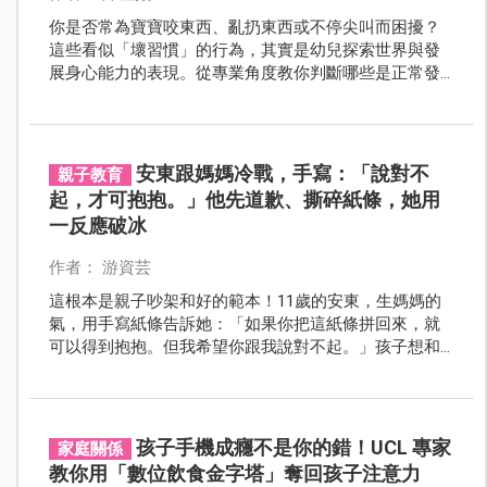
你是否常為寶寶咬東西、亂扔東西或不停尖叫而困擾？
這些看似「壞習慣」的行為，其實是幼兒探索世界與發
展身心能力的表現。從專業角度教你判斷哪些是正常發
展行為，哪些需要爸媽適度引導，並說明該怎麼做才會
更有效。
安東跟媽媽冷戰，手寫：「說對不
親子教育
起，才可抱抱。」他先道歉、撕碎紙條，她用
一反應破冰
作者： 游資芸
這根本是親子吵架和好的範本！11歲的安東，生媽媽的
氣，用手寫紙條告訴她：「如果你把這紙條拼回來，就
可以得到抱抱。但我希望你跟我說對不起。」孩子想和
好，不想說破，給媽媽這麼可愛的台階下，讓人心底好
暖。
孩子手機成癮不是你的錯！UCL 專家
家庭關係
教你用「數位飲食金字塔」奪回孩子注意力