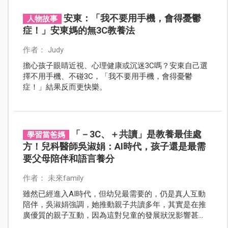
的角色，都和過去不一樣了。 本篇整理過去5年到現在的
育兒變化，歸納出5個正在發生的育兒新觀點，陪你一起
安東：「我不要用手機，會得憂鬱
人物故事
換個角度看孩子，也對自己溫柔一點。
症！」安東媽的無3C教養法
作者： Judy
擔心孩子眼睛近視、心理健康或沉迷3C嗎？安東自己選
擇不用手機、不碰3C，「我不要用手機，會得憂鬱
症！」結果反而更快樂。
「－3C、＋共讀」是教養最佳處
學習當爸媽
方！兒科醫師吳淑娟：AI時代，孩子還是最需
要父母陪伴和語言養分
作者： 未來family
雖然已經進入AI時代，但幼兒最需要的，仍是真人互動
陪伴，吳淑娟強調，她推動親子共讀多年，其實是在推
廣優質的親子互動，因為這對兒童的發展狀況影響甚
鉅。