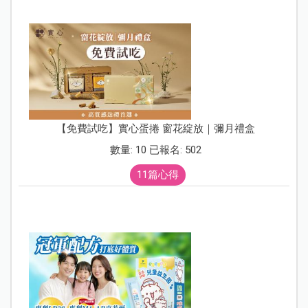
【免費試吃】實心蛋捲 窗花綻放｜彌月禮盒
數量: 10 已報名: 502
11篇心得