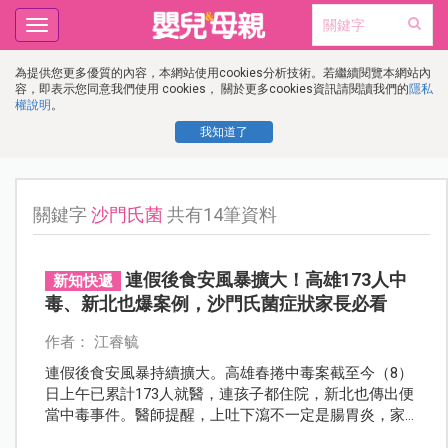
Toggle
navigation
為提供您更多優質的內容，本網站使用cookies分析技術。若繼續閱覽本網站內
容，即表示您同意我們使用 cookies， 關於更多cookies資訊請閱讀我們的
隱私
權說明
。
我知道了
關鍵字
沙門氏菌
共有14筆資料
連假後食安風暴擴大！高雄173人中
新知快遞
毒、新北也爆案例，沙門氏菌症狀家長必看
作者： 江睿毓
連假後食安風暴持續擴大。高雄春捲中毒案截至今（8）
日上午已累計173人就醫，連孩子都住院，新北也傳出便
當中毒事件。醫師提醒，上吐下瀉不一定是腸胃炎，家
長需警覺沙門氏菌感染風險。