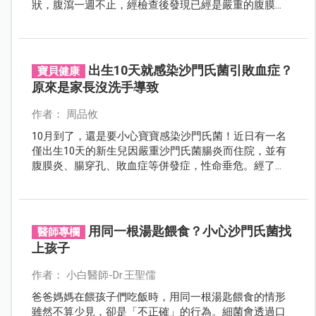
狀，腹瀉一週不止，經檢查後發現已經是嚴重的腹膜
炎，所幸及早發現，否則後果不堪設想！
出生10天就感染沙門氏菌引敗血症？
寶貝健康
原來是家長沒洗手導致
作者： 周品攸
10月到了，還是要小心寶寶感染沙門氏菌！近日有一名
僅出生10天的新生兒因嚴重沙門氏菌腸炎而住院，並有
腹膜炎、腸穿孔、敗血症等併發症，性命垂危。經了
解，很可能是大人在切完肉未洗手就泡配方奶餵寶寶，
不慎讓細菌進入寶寶腸道。
用同一根湯匙餵食？小心沙門氏菌找
醫師專欄
上孩子
作者： 小白醫師-Dr.王聖儒
爸爸媽媽在餵孩子們吃飯時，用同一根湯匙餵食的情形
雖然不算少見，卻是「不正確」的行為。細菌會透過口