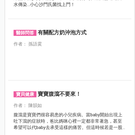
水傳染…小心沙門氏菌找上門！
有關配方奶沖泡方式
醫師問答
作者： 孫語霙
寶寶腹瀉不要來！
寶貝健康
作者： 陳韻如
腹瀉是寶寶們很容易患的小兒疾病。當baby開始出現上
吐下瀉的症狀時，爸比媽咪心裡一定都非常著急，甚至
希望可以代baby去承受這樣的痛苦。但這時候若是一股
腦兒地投給各種藥物，不僅會使baby無法痊癒，甚至出