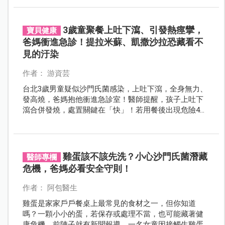
3歲童聚餐上吐下瀉、引發熱痙攣，
寶貝健康
爸媽衝進急診！提拉米蘇、凱撒沙拉恐藏看不
見的汙染
作者： 游資芸
台北3歲男童疑似沙門氏菌感染，上吐下瀉，全身無力、
發高燒，爸媽抱他衝進急診室！醫師提醒，孩子上吐下
瀉合併發燒，處置關鍵在「快」！若用餐後出現危險4徵
象，快就醫！
雞蛋該不該先洗？小心沙門氏菌潛藏
醫師專欄
危機，爸媽必看安全守則！
作者： 阿包醫生
雞蛋是家家戶戶餐桌上最常見的食材之一，但你知道
嗎？一顆小小的蛋，若保存或處理不當，也可能藏著健
康危機。前陣子就有新聞報導，一名女童因接觸生雞蛋