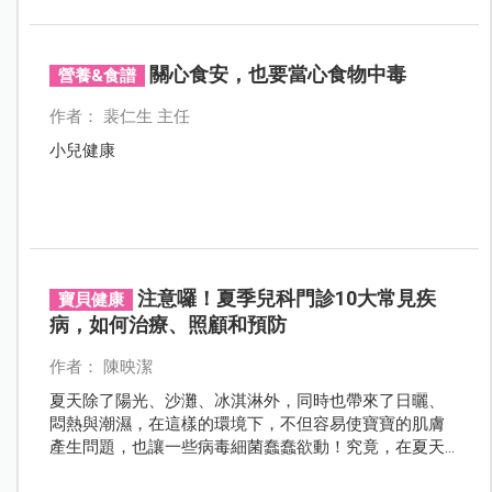
現越來越止不住的嚴重症狀，讓baby生長發育受到很大
影響。因此，為了讓寶寶平安健康長大，爸比媽咪對
baby拉肚子的防治及護理應該有更多的了解與因應方
關心食安，也要當心食物中毒
營養&食譜
法。
作者： 裴仁生 主任
小兒健康
注意囉！夏季兒科門診10大常見疾
寶貝健康
病，如何治療、照顧和預防
作者： 陳映潔
夏天除了陽光、沙灘、冰淇淋外，同時也帶來了日曬、
悶熱與潮濕，在這樣的環境下，不但容易使寶寶的肌膚
產生問題，也讓一些病毒細菌蠢蠢欲動！究竟，在夏天
裡，寶寶最容易感染哪些疾病呢？有哪些需要注意的治