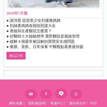
2026年7月號
● 謝沛恩 從甜美少女到優雅媽媽
● 剖婦產媽媽各階段照護大全
● 產檢與生產醫院怎麼選？
● 好醫師５大檢驗標準 選對醫院是風險管理
● 破解４個最常被誤解的寶寶安全感問題
● 藥膳、茶飲、日常保養 中醫觀點看產後掉髮
雜誌訂閱
網站地圖
│
隱私權說明
│
客服中心
│
廣告與合作
|
RSS