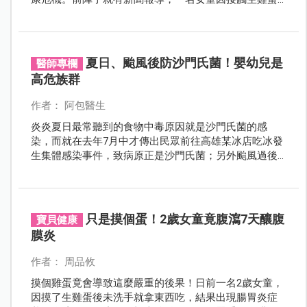
後未洗手，竟感染沙門氏菌高燒不退，讓許多爸媽聞之
色變。到底雞蛋該怎麼挑、怎麼洗、怎麼煮，才能吃得
安心？今天就帶大家一起把「雞蛋安全守則」好好學起
來！
夏日、颱風後防沙門氏菌！嬰幼兒是
醫師專欄
高危族群
作者： 阿包醫生
炎炎夏日最常聽到的食物中毒原因就是沙門氏菌的感
染，而就在去年7月中才傳出民眾前往高雄某冰店吃冰發
生集體感染事件，致病原正是沙門氏菌；另外颱風過後
也是沙門氏菌蠢蠢欲動的高峰期，嬰童更是高危險群，
爸媽真的要小心。
只是摸個蛋！2歲女童竟腹瀉7天釀腹
寶貝健康
膜炎
作者： 周品攸
摸個雞蛋竟會導致這麼嚴重的後果！日前一名2歲女童，
因摸了生雞蛋後未洗手就拿東西吃，結果出現腸胃炎症