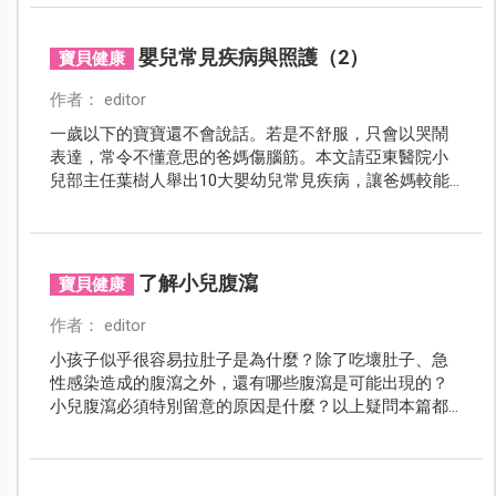
療、照顧和預防措施？就讓專業醫師們陪伴您和寶寶，
共同迎接這場「夏日大作戰」吧！
嬰兒常見疾病與照護（2）
寶貝健康
作者： editor
一歲以下的寶寶還不會說話。若是不舒服，只會以哭鬧
表達，常令不懂意思的爸媽傷腦筋。本文請亞東醫院小
兒部主任葉樹人舉出10大嬰幼兒常見疾病，讓爸媽較能
了解寶貝生病的症狀，以及疾病治療與生活照顧須知。
新手爸媽不能錯過！
了解小兒腹瀉
寶貝健康
作者： editor
小孩子似乎很容易拉肚子是為什麼？除了吃壞肚子、急
性感染造成的腹瀉之外，還有哪些腹瀉是可能出現的？
小兒腹瀉必須特別留意的原因是什麼？以上疑問本篇都
將一一為家長解釋，並且針對腹瀉的應對與照護提供專
業建議。