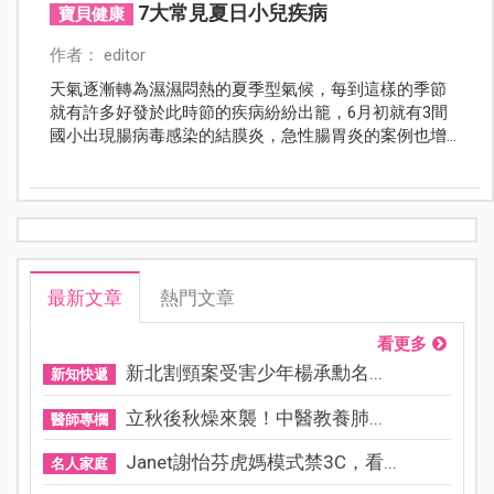
7大常見夏日小兒疾病
寶貝健康
作者： editor
天氣逐漸轉為濕濕悶熱的夏季型氣候，每到這樣的季節
就有許多好發於此時節的疾病紛紛出籠，6月初就有3間
國小出現腸病毒感染的結膜炎，急性腸胃炎的案例也增
多，此外，登革熱、汗斑、中暑等都是夏季容易出現的
病症，提醒家長要多加留意並預防，才能讓孩子健康快
樂的渡過夏天！
最新文章
熱門文章
看更多
新北割頸案受害少年楊承勳名...
新知快遞
立秋後秋燥來襲！中醫教養肺...
醫師專欄
Janet謝怡芬虎媽模式禁3C，看...
名人家庭