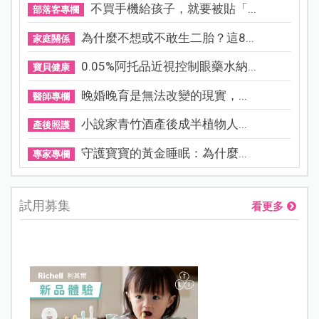
不買手機給孩子，就要被貼「...
部落客專欄
為什麼不想或不敢生二胎？這8...
家庭關係
0.05%阿托品近視控制眼藥水納...
寶貝健康
晚婚晚育是無法改變的現實，...
醫師專欄
小說家青竹酒產後成半植物人...
產後照護
守護寶寶的黃金睡眠：為什麼...
專家專欄
試用募集
看更多