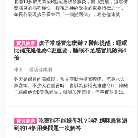
北部10多歲男童染B型流感併發腦炎，醫師提醒，流感併
發腦炎的病程極快，複視是神經受損的重要指標之一，
家長若發現孩子看東西「一個變兩個」，務必儘速就
醫！另外，「兒童健檢補助」7次增加至9次，新制7/1上
路。
孩子常感冒怎麼辦？醫師提醒：睡眠
寶貝健康
比補充維他命C更重要，睡眠不足感冒風險高4
倍
作者： 優活健康網
冬天是感冒的高峰期，常見症狀包括喉嚨痛、流鼻水與
鼻塞等。不少人在感冒時，會以為多補充維他命C、鋅離
子或維他命D等保健品，就能加速康復，但事實並非如
此。醫師指出，在感冒與流感流行的季節，做好基本防
護並建立良好的生活習慣，比起過度依賴保健品，其實
更為有效。
吃藥能不能餵母乳？哺乳媽咪最常遇
寶貝健康
到的14個用藥問題一次解答