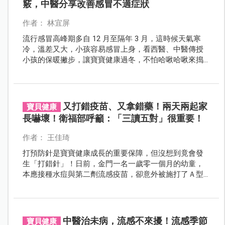
竅，中醫分享改善感冒不適症狀
作者： 林宜屏
流行感冒高峰期多自 12 月至隔年 3 月，這時候天氣寒
冷，溫差又大，小孩容易感冒上身，看西醫、中醫傳授
小孩的保暖撇步，讓寶寶健康過冬，不怕哈啾哈啾來搗
蛋！
又打錯疫苗、又拿錯藥！兩天兩起家
寶貝健康
長嚇壞！衛福部呼籲：「三讀五對」很重要！
作者： 王佳琦
打預防針是寶寶健康成長的重要保障，但沒想到竟會發
生「打錯針」！日前，金門一名一歲零一個月的幼童，
本應接種水痘與第二劑流感疫苗，卻意外被施打了Ａ型
肝炎疫苗，令人意外的是，同一週又發生了另一件「拿
錯藥」事件，短短兩天內接連出現兩起醫療疏失，讓父
母心驚膽跳！面對這種情況，我們能做些什麼來降低醫
療錯誤的風險呢？
中醫治未病，流感不來擾！流感季節
寶貝健康