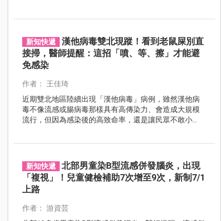
症狀，快就醫。
漢他病毒雙北現蹤！看到老鼠屎別直
新知快遞
接掃，醫師提醒：這招「噴、等、擦」才能避
免感染
作者： 王佳琦
近期雙北地區陸續出現「漢他病毒」病例，雖然漢他病
毒不像流感或腸病毒那樣具有高傳染力、會造成大規模
流行，但因為感染後的高致命率，還是讓民眾不敢小
覷。目前已知 2026 年初已出現首例因併發心臟衰竭死亡
的病例，接著不到半年的時間，又再度出現確診案例，
提醒著我們：這絕非「罕見就可以忽略」的病毒。
北部男童染B型流感併發腦炎，出現
新知快遞
「複視」！兒童健檢補助7次增至9次，新制7/1
上路
作者： 游資芸