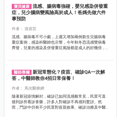
流感、腸病毒強碰，嬰兒感染併發重
寶貝健康
症，兒少腦病變風險高於成人！爸媽先做六件
事預防
作者： 游資芸
流感、腸病毒不可小覷，上週又增加兩例新生兒腸病毒
重症案例，感染科醫師也示警，今年秋冬恐流感雙病毒
齊發，兒童的感染及併發重症風險都是成人的好幾倍，
提醒爸媽先預防注意！
新冠常態化？疫苗、確診QA一次解
醫師專欄
答，中醫師教你4招日常保養！
作者： 馬光醫療網
隨著新冠疫情解封，確診已如同流感般常見，民眾可直
接到診所看診拿藥，許多人對確診不再感到驚訝。然
而，門診中仍有不少民眾對疫苗效果、確診治療及中醫
角色充滿疑問。本文由彰化馬光中醫劉宗昇醫師分享專