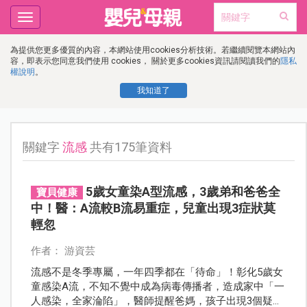
Toggle
navigation
為提供您更多優質的內容，本網站使用cookies分析技術。若繼續閱覽本網站內
容，即表示您同意我們使用 cookies， 關於更多cookies資訊請閱讀我們的
隱私
權說明
。
我知道了
關鍵字
流感
共有175筆資料
5歲女童染A型流感，3歲弟和爸爸全
寶貝健康
中！醫：A流較B流易重症，兒童出現3症狀莫
輕忽
作者： 游資芸
流感不是冬季專屬，一年四季都在「待命」！彰化5歲女
童感染A流，不知不覺中成為病毒傳播者，造成家中「一
人感染，全家淪陷」，醫師提醒爸媽，孩子出現3個疑似