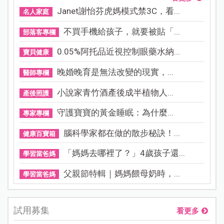
Janet謝怡芬虎媽模式禁3C，看...
名人家庭
不買手機給孩子，就要被貼「...
部落客專欄
0.05%阿托品近視控制眼藥水納...
寶貝健康
晚婚晚育是無法改變的現實，...
醫師專欄
小說家青竹酒產後成半植物人...
產後照護
守護寶寶的黃金睡眠：為什麼...
專家專欄
腦科學家都在做的散步秘訣！...
健康百寶箱
「媽媽去哪裡了？」4歲孩子還...
學習當爸媽
父親節特輯｜媽媽餵母奶時，...
學習當爸媽
試用募集
看更多