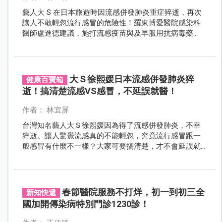
藝人大 S 在日本旅遊時因流感併發肺炎重症猝逝，再次
讓人不敢輕忽流行感冒的危險性！羅東博愛醫院感染科
醫師盧進德建議，施打流感疫苗與及早服用抗病毒藥
物，是預防流感併發重症的關鍵！
大Ｓ徐熙媛日本流感併發肺炎猝
健康百寶箱
逝！搞清楚流感VS感冒，不延誤就醫！
作者： 林宜屏
台灣知名藝人大Ｓ徐熙媛因為得了流感併發肺炎，不幸
猝逝。讓人驚覺流感真的不能輕忽，究竟流行感冒跟一
般感冒有什麼不一樣？大家可要搞清楚，才不會延誤就
醫，保障自身健康無虞！
春節醫院服務不打烊，初一到初三全
新知快遞
國加開傳染病特別門診1230診！