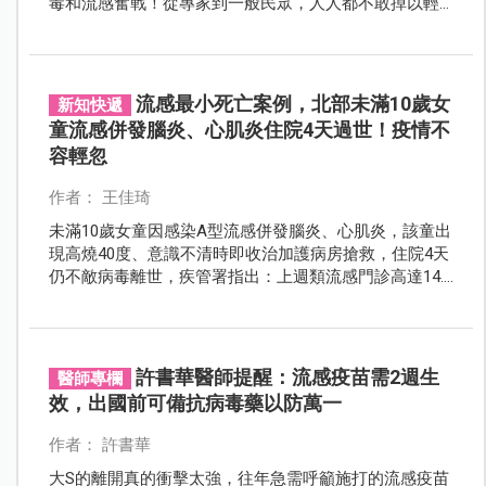
毒和流感奮戰！從專家到一般民眾，人人都不敢掉以輕
心。
流感最小死亡案例，北部未滿10歲女
新知快遞
童流感併發腦炎、心肌炎住院4天過世！疫情不
容輕忽
作者： 王佳琦
未滿10歲女童因感染A型流感併發腦炎、心肌炎，該童出
現高燒40度、意識不清時即收治加護病房搶救，住院4天
仍不敵病毒離世，疾管署指出：上週類流感門診高達14.8
萬人次，流感仍在流行期，不容輕忽！
許書華醫師提醒：流感疫苗需2週生
醫師專欄
效，出國前可備抗病毒藥以防萬一
作者： 許書華
大S的離開真的衝擊太強，往年急需呼籲施打的流感疫苗