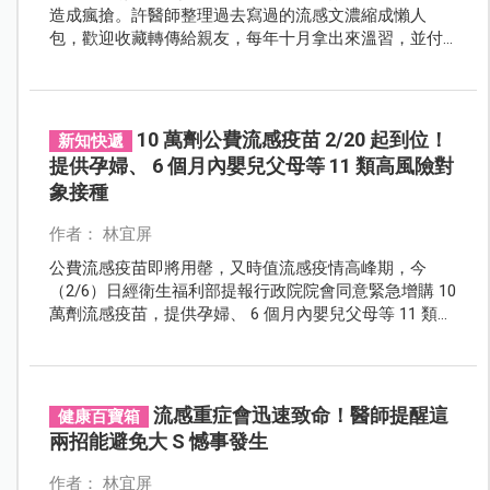
造成瘋搶。許醫師整理過去寫過的流感文濃縮成懶人
包，歡迎收藏轉傳給親友，每年十月拿出來溫習，並付
諸行動施打吧！
10 萬劑公費流感疫苗 2/20 起到位！
新知快遞
提供孕婦、 6 個月內嬰兒父母等 11 類高風險對
象接種
作者： 林宜屏
公費流感疫苗即將用罄，又時值流感疫情高峰期，今
（2/6）日經衛生福利部提報行政院院會同意緊急增購 10
萬劑流感疫苗，提供孕婦、 6 個月內嬰兒父母等 11 類高
風險對象免費公費接種。
流感重症會迅速致命！醫師提醒這
健康百寶箱
兩招能避免大 S 憾事發生
作者： 林宜屏