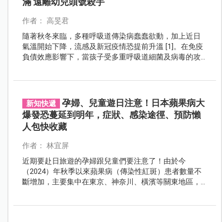
滿 遠離幼兒頭號殺手
作者： 高旻君
隨著秋冬來臨，多種呼吸道傳染病蠢蠢欲動，加上近日
氣溫開始下降，流感及新冠疫情恐提前升溫 [1]。在免疫
負債效應影響下，當孩子受多重呼吸道細菌及病毒的攻
擊，肺炎鏈球菌更容易趁虛而入，引發各種併發症，嚴
重威脅兒童健康[2]，因此家長更需要格外警惕。
孕婦、兒童遊日注意！日本蘋果病大
新知快遞
爆發恐蔓延到明年，症狀、感染途徑、預防懶
人包快收藏
作者： 林宜屏
近期要赴日旅遊的孕婦跟兒童們要注意了！由於今
（2024）年秋季以來蘋果病（傳染性紅斑）患者數量不
斷增加，主要集中在東京、神奈川、橫濱等關東地區，
日本婦產科和感染性疾病學會發布了疫情大爆發警告，
奉上症狀、感染途徑、預防懶人包快收藏，才能安心出
遊！