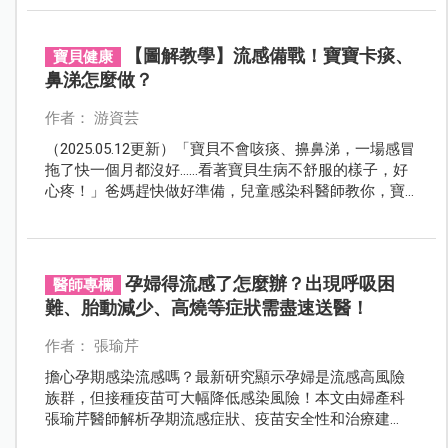
業觀點，並結合中醫養生建議，幫助民眾在疫情常態化
下保護健康。
【圖解教學】流感備戰！寶寶卡痰、
寶貝健康
鼻涕怎麼做？
作者： 游資芸
（2025.05.12更新）「寶貝不會咳痰、擤鼻涕，一場感冒
拖了快一個月都沒好……看著寶貝生病不舒服的樣子，好
心疼！」爸媽趕快做好準備，兒童感染科醫師教你，寶
寶卡痰、鼻涕的正確作法。
孕婦得流感了怎麼辦？出現呼吸困
醫師專欄
難、胎動減少、高燒等症狀需盡速送醫！
作者： 張瑜芹
擔心孕期感染流感嗎？最新研究顯示孕婦是流感高風險
族群，但接種疫苗可大幅降低感染風險！本文由婦產科
張瑜芹醫師解析孕期流感症狀、疫苗安全性和治療建
議，從預防、診斷到照護策略，提供完整防護方案，守