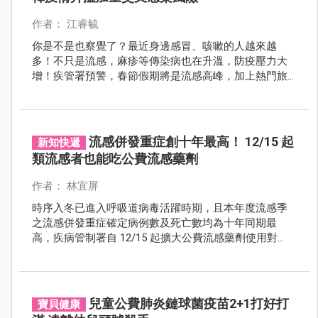
作者： 江睿毓
你是不是也察覺了？最近身邊感冒、咳嗽的人越來越
多！不只是流感，麻疹等傳染病也在升溫，防疫壓力大
增！疾管署預警，春節假期將是流感高峰，加上熱門旅
遊國家如日本、韓國的疫情升溫，更加劇了交叉感染的
風險。
流感併發重症創十年最高！ 12/15 起
新知快遞
類流感者也能吃公費流感藥劑
作者： 林宜屏
時序入冬已進入呼吸道病毒活躍時期，且本年度流感季
之流感併發重症確定病例數及死亡數均為十年同期最
高，疾病管制署自 12/15 起擴大公費流感藥劑使用對
象，只要類流感者都能適用！
兒童公費肺炎鏈球菌疫苗2+1打好打
寶貝健康