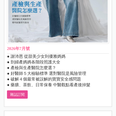
2026年7月號
● 謝沛恩 從甜美少女到優雅媽媽
● 剖婦產媽媽各階段照護大全
● 產檢與生產醫院怎麼選？
● 好醫師５大檢驗標準 選對醫院是風險管理
● 破解４個最常被誤解的寶寶安全感問題
● 藥膳、茶飲、日常保養 中醫觀點看產後掉髮
雜誌訂閱