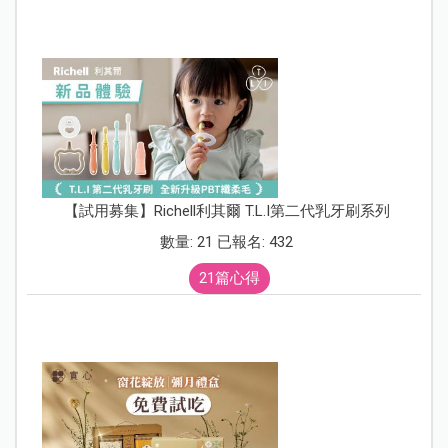
【試用募集】Richell利其爾 T.L.I第二代乳牙刷系列
數量: 21 已報名: 432
21篇心得