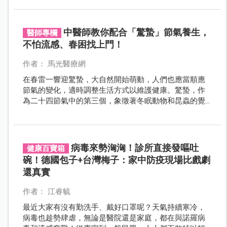
護媽媽寶寶健康！公費疫苗資格、接種時機、防護重點
一次搞懂。
中醫師教你配合「驚蟄」節氣養生，
醫師專欄
不怕流感、春困找上門！
作者： 馬光醫療網
在春雷一響迎驚蟄，大自然開始萌動，人們也應當順應
節氣的變化，適時調整生活方式以維護健康。驚蟄，作
為二十四節氣中的第三個，象徵著冬眠動物和昆蟲的覺
醒，也是細菌病毒活躍的時節。春天回暖，空氣濕度增
加，容易引發感冒等不適。
病毒來勢洶洶！診所直接發嘔吐
健康百寶箱
碗！德國包子+台灣梅子：家中防疫現場比戲劇
還真實
作者： 江睿毓
最近大家有沒有勤洗手、戴好口罩呢？天氣持續寒冷，
病毒也趁勢肆虐，無論是醫院還是家庭，都在與諾羅病