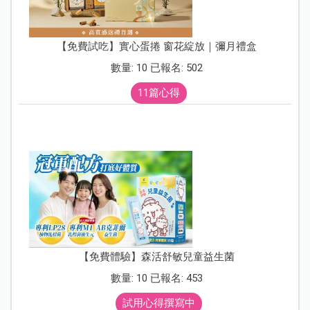
【免費試吃】實心蛋捲 窗花綻放｜彌月禮盒
數量: 10 已報名: 502
11篇心得
【免費體驗】森活舒敏兒童益生菌
數量: 10 已報名: 453
試用心得撰寫中