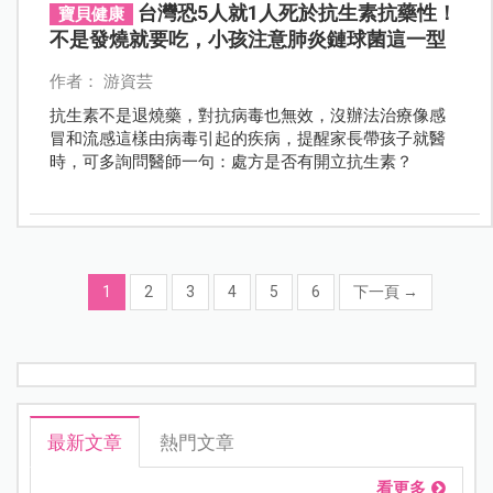
台灣恐5人就1人死於抗生素抗藥性！
寶貝健康
不是發燒就要吃，小孩注意肺炎鏈球菌這一型
作者： 游資芸
抗生素不是退燒藥，對抗病毒也無效，沒辦法治療像感
冒和流感這樣由病毒引起的疾病，提醒家長帶孩子就醫
時，可多詢問醫師一句：處方是否有開立抗生素？
1
2
3
4
5
6
下一頁
→
最新文章
熱門文章
看更多