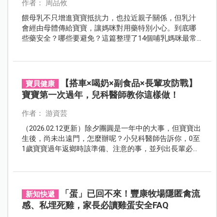
作者： 周品攸
餵母乳不只增進寶寶抵抗力，也拉近親子關係，但乳汁
會經由母體傳給寶寶，讓媽咪對用藥特別小心。到底哪
些藥安全？哪些要避免？這篇整理了14個哺乳媽咪最常
疑惑的用藥問題，讓你安心餵母乳不慌張。
【搭車×喝奶×副食品×長輩攻防戰】
寶貝健康
寶寶第一次過年，兒科醫師教你這樣做！
作者： 游資芸
（2026.02.12更新）除夕團圓是一年中的大事，但寶寶出
生後，尚未出遠門，怎麼辦呢？小兒科醫師告訴你，0至
1歲寶寶過年返鄉時該準備、注意的事，並列出長輩必問
的四大問題且教你解套法，讓爸媽輕鬆、快樂過新年！
「蛋」已回不來！豐康牧場隱匿禽流
新知快遞
感、私埋死雞，家長必讀雞蛋安全FAQ