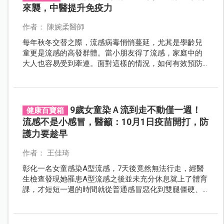
來襲，中醫提升免疫力
作者： 陳婉柔醫師
每年秋冬交替之際，流感病毒悄悄蔓延，尤其是學齡兒
童更是流感的高發群體。當小朋友得了流感，家庭中的
大人也容易受到牽連。面對這樣的情況，如何有效預防
流感成為每個家庭關注的焦點。中醫作為歷史悠久的醫
療系統，不僅能協助治療流感，還能在流感高峰期提供
全家預防的方案。
9歲女童染Ａ流到走不動僅一週！
健康百寶箱
流感不是小感冒，醫籲：10月1日疫苗開打，防
護力要趁早
作者： 王佳琦
彰化一名女童感染A型流感，7天後竟然無法行走，經醫
生檢查發現她罹患A型流感之後並未充分休息就上了體育
課，才短短一週的時間就從普通感冒惡化到雙腿僵硬、
痛到無法行走，最後竟被診斷為罕見的「橫紋肌溶解
症」，讓爸媽嚇壞了！