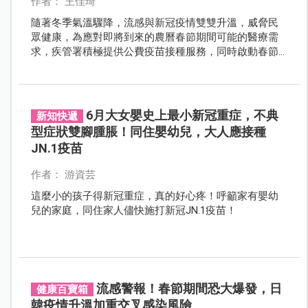
作者： 王佳琦
隨著冬季氣溫驟降，流感與新冠疫情雙雙升溫，威脅民
眾健康，為應對即將到來的農曆春節期間可能的醫療需
求，疾管署積極提供公費疫苗接種服務，同時啟動春節
傳染病特別門診，確保民眾健康與就醫權益。
6月大女嬰史上最小新冠重症，不典
新知快遞
型症狀雙腳腫脹！同住嬰幼兒，大人應接種
JN.1疫苗
作者： 游資芸
這麼小的孩子得新冠重症，真的好心疼！呼籲家有嬰幼
兒的家庭，同住家人儘快施打新冠JN.1疫苗！
流感警報！春節期間恐大爆發，日
健康百寶箱
韓疫情升溫加重交叉感染風險