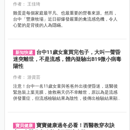
作者： 王佳琦
雞蛋是每個家庭最平凡、也最重要的營養來源。然而，
台中「豐康牧場」近日卻爆發嚴重的禽流感危機，令人
心驚的是背後的人為隱瞞。
台中11歲女童買完包子，大叫一聲昏
新知快遞
迷突離世，不是流感，體內疑驗出B19微小病毒
陽性
作者： 游資芸
注意！台中一名11歲女童與爸爸外出後便昏迷，送醫後
緊急裝上葉克膜，搶救兩天仍不幸離世，原以為是流感
併發重症，但流感檢驗結果為陰性，後傳出檢驗結果顯
示，女童疑感染B19微小病毒致死。
寶寶健康過冬必看！西醫教穿衣訣
寶貝健康