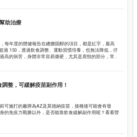
幫助治療
鹽，每年度的體健報告在總膽固醇的項目，都是紅字，最高
超過 150，透過飲食調整、運動習慣培養，也無法降低，仔
過高的病苦，身體非常容易僵硬，尤其是肩頸的部分，常常
電療都嘗試過，只能短暫緩解，但通常過兩天又會再僵硬起
了「壽美降脂一號」，也就是純粹的紅麴萃取物，開始服用
180，許先生的爸爸也不再因為肩頸僵硬的問題到處求診，
飲食調整，可緩解疫苗副作用！
前可施打的廠牌為AZ及莫德納疫苗，接種後可能會有發
身的免疫力戰勝以外，是否能靠飲食緩解副作用呢？看看營