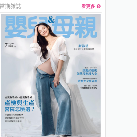
當期雜誌
看更多