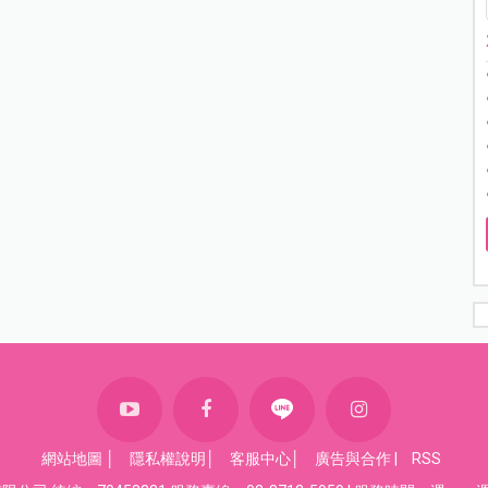
網站地圖
│
隱私權說明
│
客服中心
│
廣告與合作
|
RSS