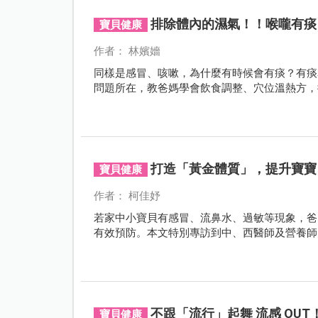
排除體內的濕氣！！喉嚨有痰
寶貝健康
作者： 林嬪嬙
同樣是感冒、咳嗽，為什麼有時候會有痰？有痰
問題所在，教爸媽學會飲食調整、穴位溫熱方，
打造「黃金體質」，提升寶寶
寶貝健康
作者： 柯佳妤
若家中小寶貝有感冒、流鼻水、過敏等現象，爸
有效預防。本文特別專訪到中、西醫師及營養師
不跟「流行」起舞 流感 OUT
寶貝健康