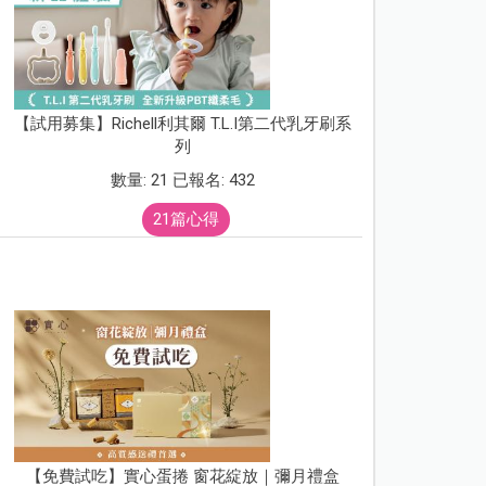
【試用募集】Richell利其爾 T.L.I第二代乳牙刷系
列
數量: 21 已報名: 432
21篇心得
【免費試吃】實心蛋捲 窗花綻放｜彌月禮盒