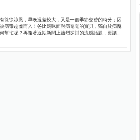
有徐徐涼風，早晚溫差較大，又是一個季節交替的時分；因
被病毒趁虛而入！爸比媽咪面對病奄奄的寶貝，獨自於病魔
何幫忙呢？再隨著近期新聞上熱烈探討的流感話題，更讓爸
只要從日常生活中做好簡單的預防動作和飲食調整，就可以
經跟到「流行」的小寶貝怎麼辦呢？小編先賣個關子，就請