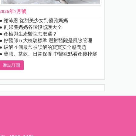
2026年7月號
● 謝沛恩 從甜美少女到優雅媽媽
● 剖婦產媽媽各階段照護大全
● 產檢與生產醫院怎麼選？
● 好醫師５大檢驗標準 選對醫院是風險管理
● 破解４個最常被誤解的寶寶安全感問題
● 藥膳、茶飲、日常保養 中醫觀點看產後掉髮
雜誌訂閱