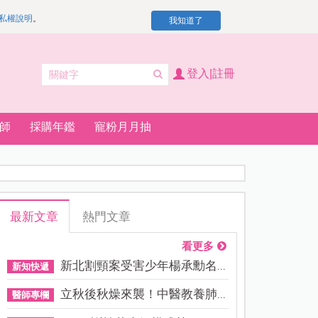
私權說明
。
我知道了
登入|註冊
師
採購年鑑
寵粉月月抽
最新文章
熱門文章
看更多
新北割頸案受害少年楊承勳名...
新知快遞
立秋後秋燥來襲！中醫教養肺...
醫師專欄