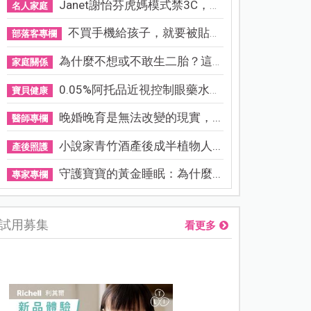
Janet謝怡芬虎媽模式禁3C，看...
名人家庭
不買手機給孩子，就要被貼「...
部落客專欄
為什麼不想或不敢生二胎？這8...
家庭關係
0.05%阿托品近視控制眼藥水納...
寶貝健康
晚婚晚育是無法改變的現實，...
醫師專欄
小說家青竹酒產後成半植物人...
產後照護
守護寶寶的黃金睡眠：為什麼...
專家專欄
試用募集
看更多