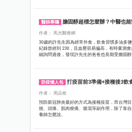
氣操」！
膽固醇超標怎麼辦？中醫也能
醫師專欄
作者： 馬光醫療網
30歲的許先生因為經常外食，飲食習慣多油多
紀錄曾經到 230，且血壓容易偏高，有時量測會
細詢問過後，發現許先生的爸爸也長期受膽固醇
是按摩、熱敷、刮痧、拔罐、復健、精油、針灸
來，幸而許先生及他爸爸透過中醫師的介紹認識
之後，經過三個月的時間，許先生的膽固醇降到
節省大量的花費開銷。
打疫苗前3準備+接種後3
防疫懶人包
作者： 周品攸
預防新冠肺炎最好的方式為接種疫苗，而台灣目
燒、頭痛、肌肉痠痛、腹瀉等副作用，除了靠自
養師怎麼說。