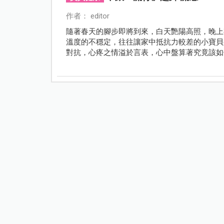
作者： editor
隨著春天的腳步即將到來，白天艷陽高照，晚上
溫度的不穩定，往往讓家中抵抗力較差的小寶貝
對抗，心疼之情溢於言表，心中盤算著究竟該如
媽們恐慌不已！其實，流感真的沒有那麼可怕，
擁有很堅固的防護罩來對抗病毒大魔王；至於已
爸比媽咪仔細地繼續看下去吧～