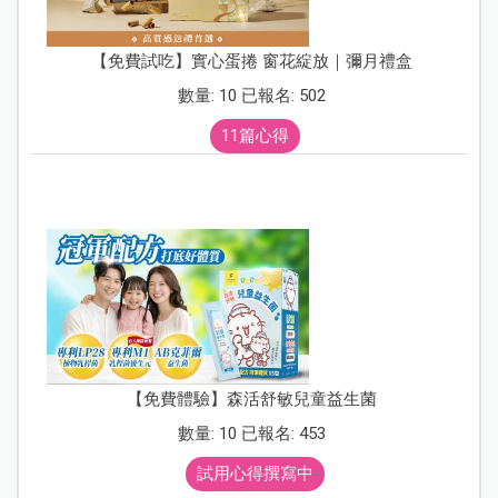
【免費試吃】實心蛋捲 窗花綻放｜彌月禮盒
數量: 10 已報名: 502
11篇心得
【免費體驗】森活舒敏兒童益生菌
數量: 10 已報名: 453
試用心得撰寫中