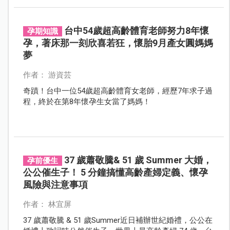
憶裡。
台中54歲超高齡體育老師努力8年懷
孕期知識
孕，著床那一刻欣喜若狂，懷胎9月產女圓媽媽
夢
作者： 游資芸
奇蹟！台中一位54歲超高齡體育女老師，經歷7年求子過
程，終於在第8年懷孕生女當了媽媽！
37 歲蕭敬騰& 51 歲 Summer 大婚，
孕前優生
公公催生子！ 5 分鐘搞懂高齡產婦定義、懷孕
風險與注意事項
作者： 林宜屏
37 歲蕭敬騰 & 51 歲Summer近日補辦世紀婚禮，公公在