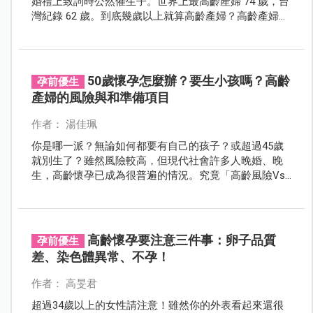
婚禮上致詞時公然催生子。世界上最高齡產婦 74 歲，台
灣紀錄 62 歲。到底幾歲以上就算高齡產婦？高齡產婦想
懷孕有哪些方法？有哪些風險？又該注意什麼？
50歲懷孕怎麼辦？要生小孩嗎？高齡
孕前優生
產婦的風險與和準備項目
作者： 湯佳珮
你是哪一派？無論如何都要有自己的孩子？或超過45歲
就別生了？雖然風險較高，但現代社會許多人晚婚、晚
生，高齡懷孕已成為很普遍的情況。究竟「高齡風險Vs.
生育自主」，該如何抉擇？要先思考的事情與做的準備
有哪些？
高齡懷孕要注意三件事：卵子品質
孕前優生
差、染色體異常、不孕！
作者： 高旻君
超過34歲以上的女性請注意！雖然你的外表看起來還很