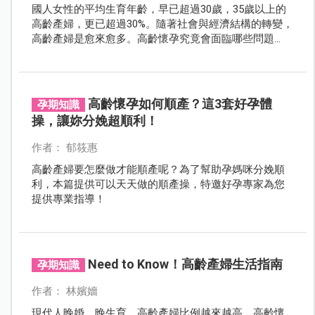
國人女性的平均生育年齡，早已超過30歲，35歲以上的
高齡產婦，更已超過30%。隨著社會與經濟結構的轉變，
高齡產婦是愈來愈多。高齡懷孕究竟會面臨哪些問題
呢？又要特別注意哪些事？
高齡懷孕如何順產？這3套好孕體
孕期知識
操，讓妳分娩超順利！
作者： 郁筱惠
高齡產婦要怎麼做才能順產呢？為了幫助孕媽咪分娩順
利，本篇提供可以天天做的順產操，特邀好孕專家為您
提供專業指導！
Need to Know！高齡產婦生活指南
孕期知識
作者： 林嬪嬙
現代人晚婚、晚生育，高齡產婦比例越來越高，高齡懷