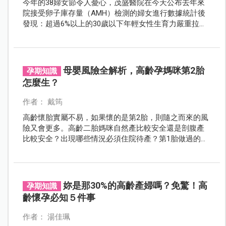
今年的38婦女節令人憂心，茂盛醫院在今天公布去年來
院接受卵子庫存量（AMH）檢測的婦女進行數據統計後
發現：超過6%以上的30歲以下年輕女性生育力嚴重拉警
報；高達15%以上的35歲以下婦女也屬難孕族群！李茂盛
教授認為，這對嚴重少子化，又逢虎年的台灣來說是嚴
重國安危機，急呼搶救女性生育力就是在搶救國力！
母嬰風險全解析，高齡孕媽咪第2胎
孕期知識
怎麼生？
作者： 戴筠
高齡懷胎實屬不易，如果懷的是第2胎，則隨之而來的風
險又會更多。高齡二胎媽咪自然產比較安全還是剖腹產
比較安全？出現哪些情況必須住院待產？第1胎做過的產
檢項目還要再做一次？懷二胎期間可以繼續餵母奶嗎？
妳是那30%的高齡產婦嗎？免驚！高
孕期知識
齡懷孕必知５件事
作者： 湯佳珮