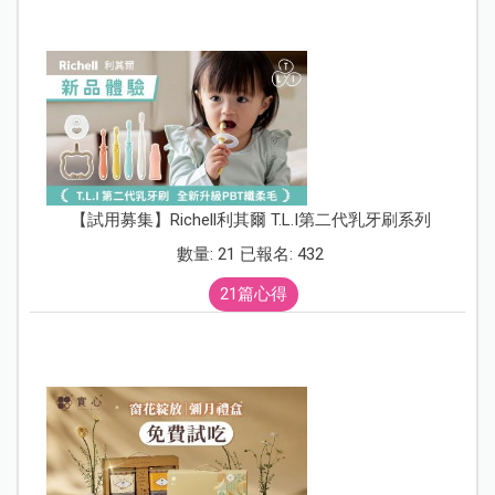
【試用募集】Richell利其爾 T.L.I第二代乳牙刷系列
數量: 21 已報名: 432
21篇心得