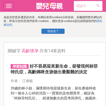
Toggle
navigation
為提供您更多優質的內容，本網站使用cookies分析技術。若繼續閱覽本網站內
容，即表示您同意我們使用 cookies， 關於更多cookies資訊請閱讀我們的
隱私
權說明
。
我知道了
關鍵字
高齡懷孕
共有14筆資料
好不容易迎來新生命，卻發現柯林菲
孕期知識
特氏症，高齡媽咪含淚做出最艱難的決定
作者： 江睿毓
39歲的林小姐，滿懷期待地迎接新生命，卻在產檢時收
到一個令人心碎的消息——寶寶的染色體異常，確診為
「柯林菲特氏症」。經過無數次的思考與掙扎，她最終
選擇放手，讓這段短暫卻深刻的緣分停留在最美好的回