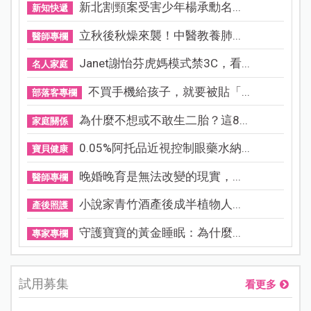
新北割頸案受害少年楊承勳名...
新知快遞
立秋後秋燥來襲！中醫教養肺...
醫師專欄
Janet謝怡芬虎媽模式禁3C，看...
名人家庭
不買手機給孩子，就要被貼「...
部落客專欄
為什麼不想或不敢生二胎？這8...
家庭關係
0.05%阿托品近視控制眼藥水納...
寶貝健康
晚婚晚育是無法改變的現實，...
醫師專欄
小說家青竹酒產後成半植物人...
產後照護
守護寶寶的黃金睡眠：為什麼...
專家專欄
試用募集
看更多