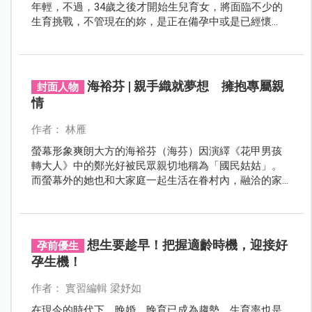
年輕，不過，34歲之後才開始生兒育女，將面臨不少的
生育挑戰，不管現在的妳，是正在備孕中或是已經懷
孕，都請仔細閱讀本篇文章，將幫助妳在孕產過程更順
利。
海裕芬 | 親手織就夢想 擁抱專屬親
封面人物
情
作者： 林雁
螢幕形象爽朗大方的海裕芬（海芬）因演繹《花甲男孩
轉大人》中的鄭光好被民眾親切地稱為「國民姑姑」。
而螢幕外的她也和大家庭一起生活在眷村內，融洽的家
庭氛圍讓她對延續幸福的感覺心生憧憬，渴盼擁有自己
的專屬親情。規劃力超強的她確認了目標就勇往直前，
儘管高齡也不放棄，歷經10年的努力終於織就夢想，迎
來自己的幸福。
想生要趁早！把握適齡時機，迎接好
孕前優生
孕生機！
作者： 實習編輯 梁妤如
在現今的時代下，晚婚、晚育已成為趨勢，生育率也是