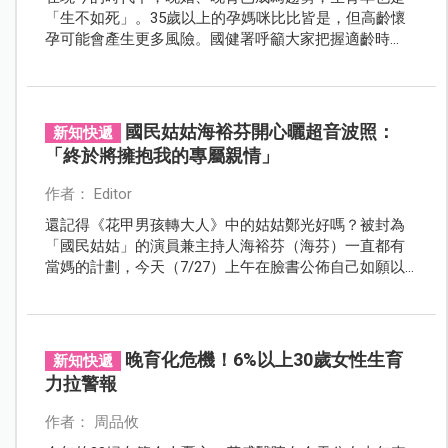
「生不如死」。35歲以上的孕媽咪比比皆是，但高齡懷
孕可能會產生更多風險。國健署呼籲大家把握適齡時
機，迎接好孕生機！
國民姑姑海裕芬開心曬超音波照：
新知快遞
「終於將擁抱我的專屬親情」
作者： Editor
還記得《花甲男孩轉大人》中的姑姑鄭光好嗎？被封為
「國民姑姑」的演員兼主持人海裕芬（海芬）一直都有
當媽的計劃，今天（7/27）上午在臉書公佈自己如願以
償的喜訊，更幸福曬上小跟班超音波照，戲稱自己為
「老蚌」。
晚育化危機！6%以上30歲女性生育
新知快遞
力拉警報
作者： 周品攸