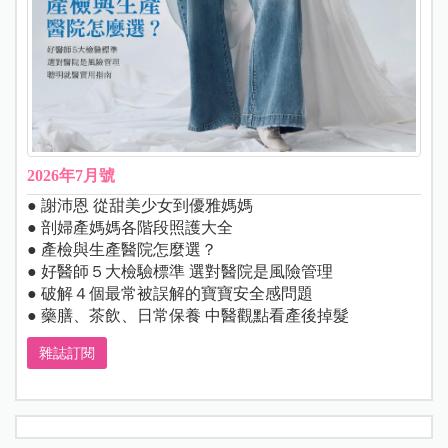
2026年7月號
● 謝沛恩 從甜美少女到優雅媽媽
● 剖婦產媽媽各階段照護大全
● 產檢與生產醫院怎麼選？
● 好醫師５大檢驗標準 選對醫院是風險管理
● 破解４個最常被誤解的寶寶安全感問題
● 藥膳、茶飲、日常保養 中醫觀點看產後掉髮
雜誌訂閱