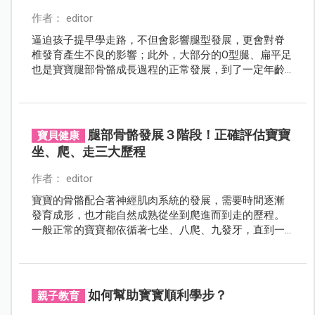
作者： editor
逼迫孩子提早學走路，不但會影響腿型發展，更會對脊
椎發育產生不良的影響；此外，大部分的O型腿、扁平足
也是寶寶腿部骨骼成長過程的正常發展，到了一定年齡
就會自然消失，爸爸媽媽不需過度憂心。
腿部骨骼發展３階段！正確評估寶寶
寶貝健康
坐、爬、走三大歷程
作者： editor
寶寶的骨骼配合著神經肌肉系統的發展，需要時間逐漸
發育成形，也才能自然成熟從坐到爬進而到走的歷程。
一般正常的寶寶都依循著七坐、八爬、九發牙，直到一
歲走路的自然發展過程，但家長需要了解的是每個孩子
的發展過程有快有慢，只要差距的時程不要過久都不必
太擔心。
如何幫助寳寳順利學步？
親子教育