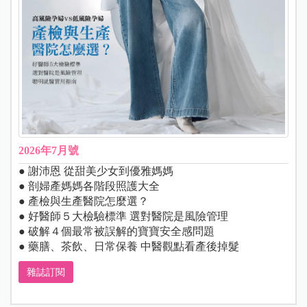
2026年7月號
● 謝沛恩 從甜美少女到優雅媽媽
● 剖婦產媽媽各階段照護大全
● 產檢與生產醫院怎麼選？
● 好醫師５大檢驗標準 選對醫院是風險管理
● 破解４個最常被誤解的寶寶安全感問題
● 藥膳、茶飲、日常保養 中醫觀點看產後掉髮
雜誌訂閱