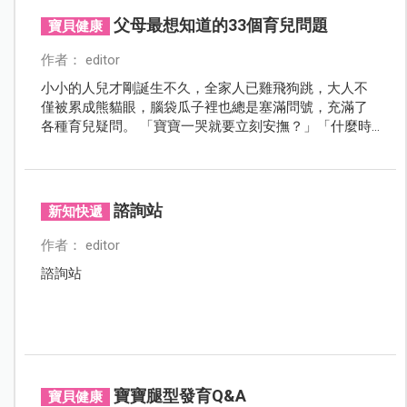
父母最想知道的33個育兒問題
寶貝健康
作者： editor
小小的人兒才剛誕生不久，全家人已雞飛狗跳，大人不
僅被累成熊貓眼，腦袋瓜子裡也總是塞滿問號，充滿了
各種育兒疑問。 「寶寶一哭就要立刻安撫？」「什麼時
候要開始刷牙？」「發燒需要立刻退燒嗎？」「經常拉
肚子，這是正常的嗎？」「寶寶怎麼一直亂扔東西？要
幫他撿嗎？」「如何讓寶寶戒掉夜奶？」「怎麼讓寶寶
自然入睡？」「聽說尿布包久了，會有O形腿？」
諮詢站
新知快遞
「…………」 育兒問題百百種，盡信網路、以訛傳訛，不如
聽聽專科醫師怎麼說。 本期雜誌精選33大爸媽常見疑
作者： editor
問，一次幫您整理到位，讓您把育兒煩惱拋到九霄雲
諮詢站
外。
寶寶腿型發育Q&A
寶貝健康