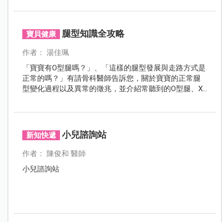
何幫助寶寶跨出人生第一步！
腿型知識全攻略
寶貝健康
作者： 湯佳珮
「寶寶有O型腿嗎？」、「這樣的腿型發展與走路方式是
正常的嗎？」有請骨科醫師告訴您，關於寶寶的正常腿
型變化過程以及異常的徵兆，並介紹常聽到的O型腿、X
型腿、扁平足等相關知識。
小兒諮詢站
新知快遞
作者： 陳俊和 醫師
小兒諮詢站