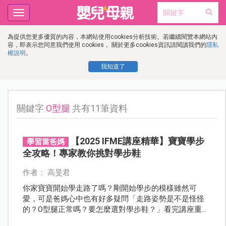
Toggle
navigation
為提供您更多優質的內容，本網站使用cookies分析技術。若繼續閱覽本網站內
容，即表示您同意我們使用 cookies， 關於更多cookies資訊請閱讀我們的
隱私
權說明
。
我知道了
關鍵字
O型腿
共有11筆資料
【2025 IFME講座精華】寶寶學步
學習當爸媽
全攻略！專家教你挑對學步鞋
作者： 高旻君
你家寶寶開始學走路了嗎？剛開始學步的模樣雖然可
愛，可是爸媽心中也有好多疑問「走路姿勢是不是怪怪
的？O型腿正常嗎？要怎麼選對學步鞋？」看完講座重點
精華，各種學步困惑一次解！