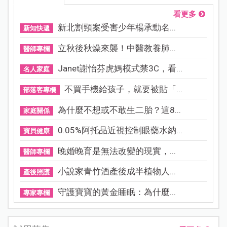
看更多
新北割頸案受害少年楊承勳名...
新知快遞
立秋後秋燥來襲！中醫教養肺...
醫師專欄
Janet謝怡芬虎媽模式禁3C，看...
名人家庭
不買手機給孩子，就要被貼「...
部落客專欄
為什麼不想或不敢生二胎？這8...
家庭關係
0.05%阿托品近視控制眼藥水納...
寶貝健康
晚婚晚育是無法改變的現實，...
醫師專欄
小說家青竹酒產後成半植物人...
產後照護
守護寶寶的黃金睡眠：為什麼...
專家專欄