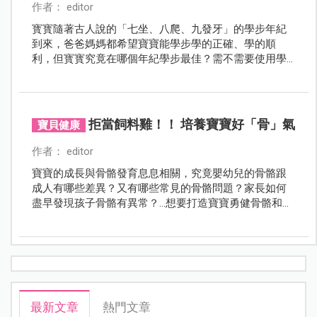
作者： editor
寳寳隨著古人說的「七坐、八爬、九發牙」的學步年紀
到來，爸爸媽媽都希望寶寶能學步學的正確、學的順
利，但寳寳究竟在哪個年紀學步最佳？需不需要使用學
步車、學步鞋等輔助工具？如何幫助寳寶順利學步？讓
本文一一來解惑。
拒當飼料雞！！ 培養寶寶好「骨」氣
寶貝健康
作者： editor
寶寶的成長與骨骼發育息息相關，究竟嬰幼兒的骨骼跟
成人有哪些差異？又有哪些常見的骨骼問題？家長如何
盡早發現孩子骨骼有異常？…想要打造寶寶勇健骨骼和強
壯體魄，擺脫「飼料雞」、「軟腳蝦」稱號，現在就來
聽聽兩位骨科醫師給的建議！
最新文章
熱門文章