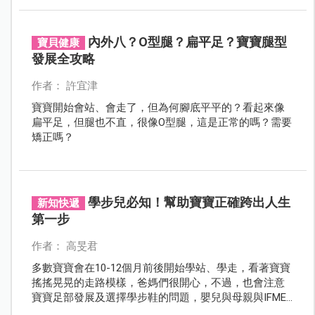
內外八？O型腿？扁平足？寶寶腿型
寶貝健康
發展全攻略
作者： 許宜津
寶寶開始會站、會走了，但為何腳底平平的？看起來像
扁平足，但腿也不直，很像O型腿，這是正常的嗎？需要
矯正嗎？
學步兒必知！幫助寶寶正確跨出人生
新知快遞
第一步
作者： 高旻君
多數寶寶會在10-12個月前後開始學站、學走，看著寶寶
搖搖晃晃的走路模樣，爸媽們很開心，不過，也會注意
寶寶足部發展及選擇學步鞋的問題，嬰兒與母親與IFME
童鞋特別舉辦了講座，邀請小兒科許登欽醫師來分享如