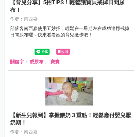
【育兒分享】5招TIPS！輕鬆讓寶貝戒掉日間尿
布！
作者：南西嘉
部落客南西嘉使用五妙招，輕鬆在一星期左右成功達標戒掉
日間尿布囉～快來看看她的育兒撇步吧！
收藏
關鍵字：
戒尿布
、
寶寶
【新生兒報到】掌握餵奶３重點！輕鬆應付嬰兒厭
奶期！
作者：南西嘉