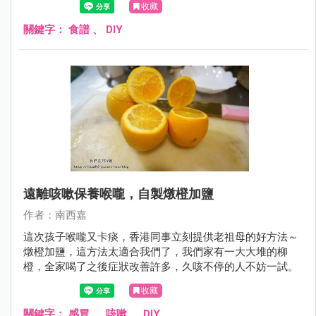
收藏
關鍵字：
食譜
、
DIY
遠離咳嗽保養喉嚨，自製燉橙加鹽
作者：南西嘉
這次孩子喉嚨又卡痰，香港同事立刻提供老祖母的好方法～
燉橙加鹽，這方法太適合我們了，我們家有一大大堆的柳
橙，全家喝了之後症狀改善許多，久咳不停的人不妨一試。
收藏
關鍵字：
感冒
、
咳嗽
、
DIY