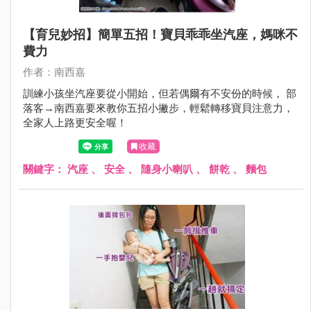
【育兒妙招】簡單五招！寶貝乖乖坐汽座，媽咪不
費力
作者：南西嘉
訓練小孩坐汽座要從小開始，但若偶爾有不安份的時候， 部
落客→南西嘉要來教你五招小撇步，輕鬆轉移寶貝注意力，
全家人上路更安全喔！
收藏
關鍵字：
汽座
、
安全
、
隨身小喇叭
、
餅乾
、
麵包