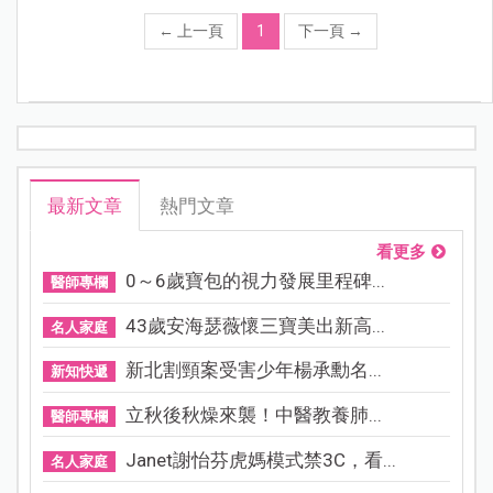
←
上一頁
1
下一頁
→
最新文章
熱門文章
看更多
0～6歲寶包的視力發展里程碑...
醫師專欄
43歲安海瑟薇懷三寶美出新高...
名人家庭
新北割頸案受害少年楊承勳名...
新知快遞
立秋後秋燥來襲！中醫教養肺...
醫師專欄
Janet謝怡芬虎媽模式禁3C，看...
名人家庭