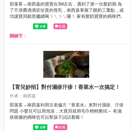
部落客→南西嘉的寶寶在3M左右，遇到了第一次厭奶期 為
了不浪費滴滴皆珍貴的母乳，南西嘉掌握了餵奶三重點，成
功讓寶貝願意繼續喝ㄋㄟㄋㄟ囉！ 家有厭奶寶寶的媽咪們也
來參考看看吧～ ＊此為部落客個人經驗，不代表適用於任何
收藏
寶寶喔！
關鍵字：
【育兒妙招】對付濕疹汗疹！香菜水一次搞定！
作者：南西嘉
部落客→南西嘉利用古老偏方『香菜水』來對付濕疹、汗疹
問題 小嬰兒可以用泡澡，大寶貝就用毛巾輕輕擦拭～ 有濕
疹困擾的媽咪也可以幫孩子試試看喔！
收藏