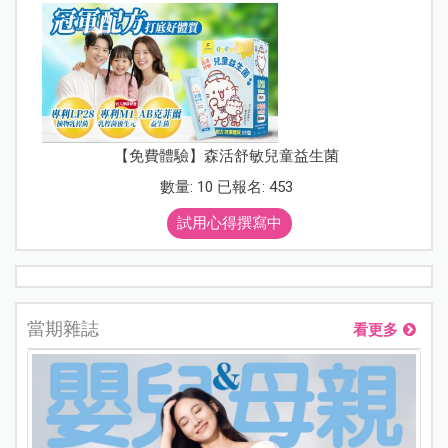
【免費體驗】森活舒敏兒童益生菌
數量: 10 已報名: 453
試用心得撰寫中
當期雜誌
看更多