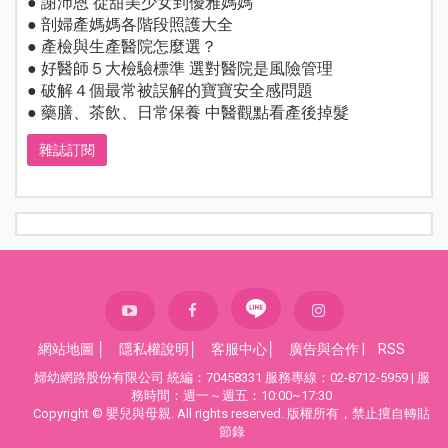
● 謝沛恩 從甜美少女到優雅媽媽
● 剖婦產媽媽各階段照護大全
● 產檢與生產醫院怎麼選？
● 好醫師５大檢驗標準 選對醫院是風險管理
● 破解４個最常被誤解的寶寶安全感問題
● 藥膳、茶飲、日常保養 中醫觀點看產後掉髮
雜誌訂閱
網站地圖
│
隱私權說明
│
客服中心
│
廣告與合作
|
RSS
婦幼網路股份有限公司 統編：70458331 服務專線：02-8712-5959 | 服
務時間：週一～週五：10:00~17:30
Copyright © 嬰兒與母親. All rights reserved. 版權所有，禁止擅自轉貼
節錄