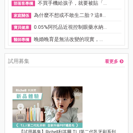
不買手機給孩子，就要被貼「...
部落客專欄
為什麼不想或不敢生二胎？這8...
家庭關係
0.05%阿托品近視控制眼藥水納...
寶貝健康
晚婚晚育是無法改變的現實，...
醫師專欄
試用募集
看更多
【試用募集】Richell利其爾 T.L.I第二代乳牙刷系列