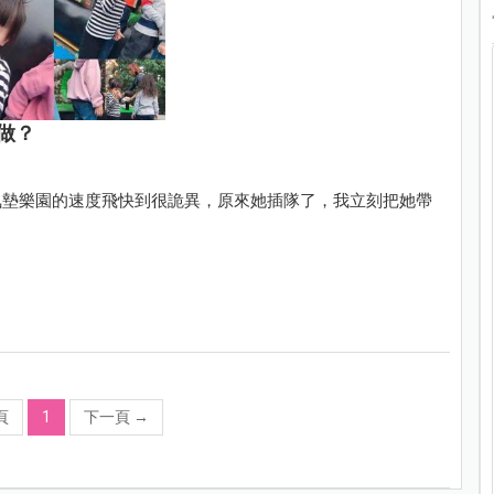
做？
氣墊樂園的速度飛快到很詭異，原來她插隊了，我立刻把她帶
頁
1
下一頁
→