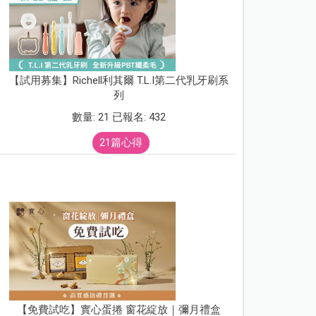
【試用募集】Richell利其爾 T.L.I第二代乳牙刷系
列
數量: 21 已報名: 432
21篇心得
【免費試吃】實心蛋捲 窗花綻放｜彌月禮盒