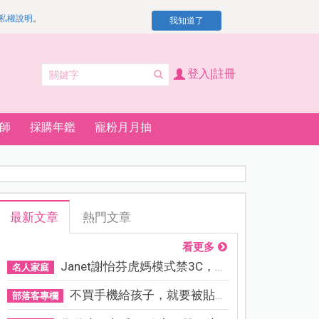
私權說明
。
我知道了
登入|註冊
師
採購年鑑
寵粉月月抽
最新文章
熱門文章
看更多
Janet謝怡芬虎媽模式禁3C，看...
名人家庭
不買手機給孩子，就要被貼「...
部落客專欄