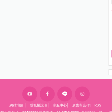
網站地圖
│
隱私權說明
│
客服中心
│
廣告與合作
|
RSS