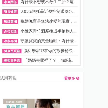
為什麼不想或不敢生二胎？這8...
家庭關係
0.05%阿托品近視控制眼藥水納...
寶貝健康
晚婚晚育是無法改變的現實，...
醫師專欄
小說家青竹酒產後成半植物人...
產後照護
守護寶寶的黃金睡眠：為什麼...
專家專欄
腦科學家都在做的散步秘訣！...
健康百寶箱
「媽媽去哪裡了？」4歲孩子還...
學習當爸媽
試用募集
看更多