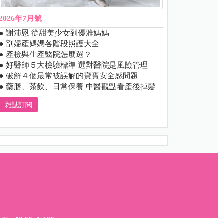
2026年7月號
● 謝沛恩 從甜美少女到優雅媽媽
● 剖婦產媽媽各階段照護大全
● 產檢與生產醫院怎麼選？
● 好醫師５大檢驗標準 選對醫院是風險管理
● 破解４個最常被誤解的寶寶安全感問題
● 藥膳、茶飲、日常保養 中醫觀點看產後掉髮
雜誌訂閱