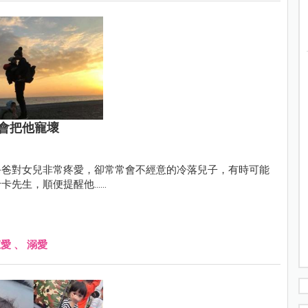
會把他寵壞
爸爸對女兒非常疼愛，卻常常會不經意的冷落兒子，有時可能
，順便提醒他......
寵愛
、
溺愛