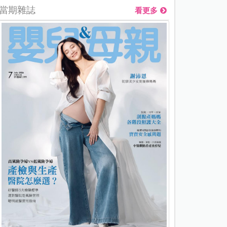
當期雜誌
看更多