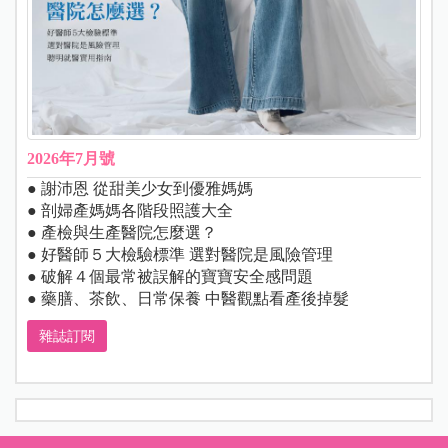
2026年7月號
● 謝沛恩 從甜美少女到優雅媽媽
● 剖婦產媽媽各階段照護大全
● 產檢與生產醫院怎麼選？
● 好醫師５大檢驗標準 選對醫院是風險管理
● 破解４個最常被誤解的寶寶安全感問題
● 藥膳、茶飲、日常保養 中醫觀點看產後掉髮
雜誌訂閱