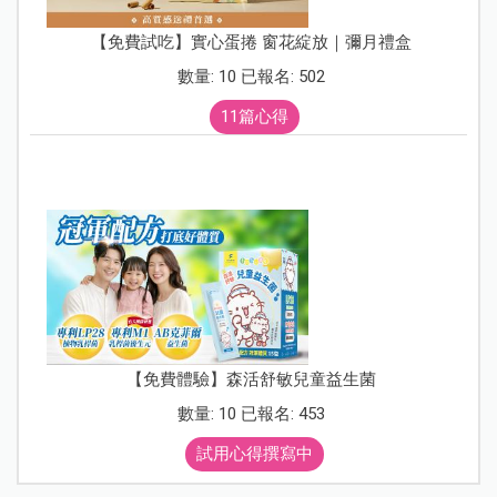
【免費試吃】實心蛋捲 窗花綻放｜彌月禮盒
數量: 10 已報名: 502
11篇心得
【免費體驗】森活舒敏兒童益生菌
數量: 10 已報名: 453
試用心得撰寫中