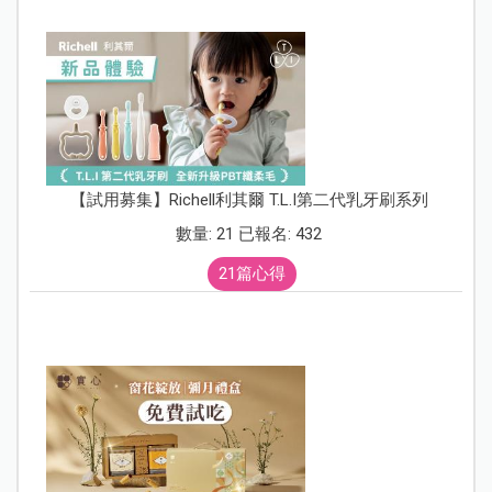
【試用募集】Richell利其爾 T.L.I第二代乳牙刷系列
數量: 21 已報名: 432
21篇心得