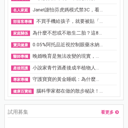
Janet謝怡芬虎媽模式禁3C，看...
名人家庭
不買手機給孩子，就要被貼「...
部落客專欄
為什麼不想或不敢生二胎？這8...
家庭關係
0.05%阿托品近視控制眼藥水納...
寶貝健康
晚婚晚育是無法改變的現實，...
醫師專欄
小說家青竹酒產後成半植物人...
產後照護
守護寶寶的黃金睡眠：為什麼...
專家專欄
腦科學家都在做的散步秘訣！...
健康百寶箱
試用募集
看更多