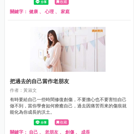
收藏
關鍵字：
健康
、
心理
、
家庭
把過去的自己當作老朋友
作者：黃淑文
有時要給自己一些時間修復創傷，不要擔心也不要害怕自己
做不到，當你學會如何療癒自己，過去因痛苦而來的傷痕就
能化為你成長的沃土。
收藏
關鍵字：
自己
、
老朋友
、
創傷
、
成長