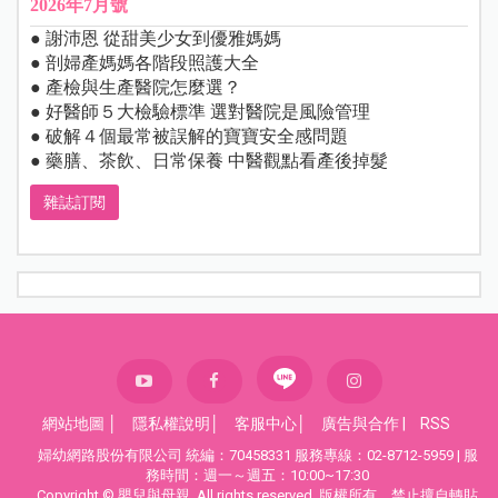
2026年7月號
● 謝沛恩 從甜美少女到優雅媽媽
● 剖婦產媽媽各階段照護大全
● 產檢與生產醫院怎麼選？
● 好醫師５大檢驗標準 選對醫院是風險管理
● 破解４個最常被誤解的寶寶安全感問題
● 藥膳、茶飲、日常保養 中醫觀點看產後掉髮
雜誌訂閱
網站地圖
│
隱私權說明
│
客服中心
│
廣告與合作
|
RSS
婦幼網路股份有限公司 統編：70458331 服務專線：02-8712-5959 | 服
務時間：週一～週五：10:00~17:30
Copyright © 嬰兒與母親. All rights reserved. 版權所有，禁止擅自轉貼