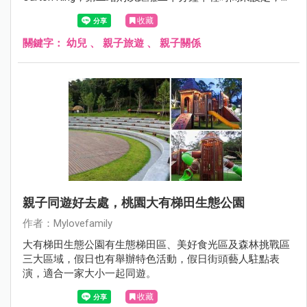
找到了免門票的親子景點臺中市眷村文物館，建於民國49
收藏
年，原為「北屯新村」的臺中市眷村文物館，居住校級以上
之飛行員及航空技術局與研究院之技術員，目前保存四棟具
關鍵字：
幼兒
、
親子旅遊
、
親子關係
代表性的眷村建物。雖只有四棟建築，卻讓我們停留了一個
小時多的時間，走，跟著我們一起去看看吧！
親子同遊好去處，桃園大有梯田生態公園
作者：Mylovefamily
大有梯田生態公園有生態梯田區、美好食光區及森林挑戰區
三大區域，假日也有舉辦特色活動，假日街頭藝人駐點表
演，適合一家大小一起同遊。
收藏