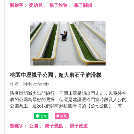
關鍵字：
嬰幼兒
、
親子旅遊
、
親子關係
桃園中壢親子公園，超大磨石子溜滑梯
作者：Mylovefamily
防疫期間減少出門旅行，但週末還是想出門走走，以室外空
曠的公園為最好的選擇，但還是建議選冷門室時段及人少的
公園為主，這次我們開車到桃園青埔的【公七公園】，有著
超酷金屬璇轉溜滑梯及垂直攀爬網架，光是這二樣設施，對
收藏
於小學生而言，就是很消耗體好去處。
關鍵字：
公園
、
親子景點
、
親子旅遊