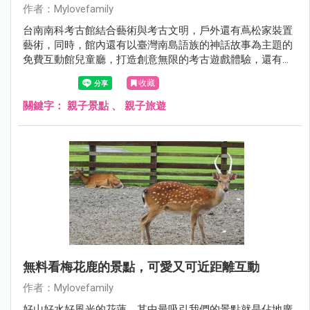
作者：Mylovefamily
台南南科考古館結合藝術與考古文明，戶外還有蔦松家裝置
藝術，同時，館內還有以臺灣南島語族的神話故事為主題的
免費互動館兒童廳，打造創意無限的考古遊戲體驗，還有工
作人員一起陪同玩桌遊遊戲，銅板價高CP值又有教育意義的
收藏
景點，台南旅行怎能錯過呢？走一起來一趟南科考古館之旅
吧！
關鍵字：
親子景點
、
親子旅遊
無料看梅花鹿的景點，可愛又可近距離互動
作者：Mylovefamily
好山好水好風光的花蓮，其中最吸引我們的景點就是佔地廣