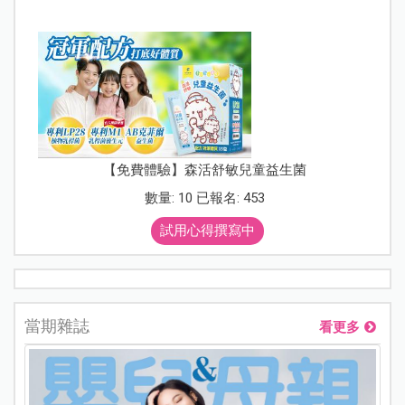
【免費體驗】森活舒敏兒童益生菌
數量: 10 已報名: 453
試用心得撰寫中
當期雜誌
看更多