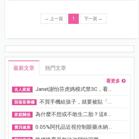
←
上一頁
1
下一頁
→
最新文章
熱門文章
看更多
Janet謝怡芬虎媽模式禁3C，看...
名人家庭
不買手機給孩子，就要被貼「...
部落客專欄
為什麼不想或不敢生二胎？這8...
家庭關係
0.05%阿托品近視控制眼藥水納...
寶貝健康