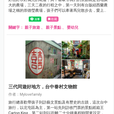
大的農場，三天二夜的行程之中，第一天到有台版紐西蘭農
場之稱的崇德瑩農場，孩子們可以牽著馬兒散步去，愛上花
蓮的農場後，在離開花蓮之前，又來到佔地達45公頃的台開
收藏
心農場，區內種滿向日葵與野薑花、荷花…各種花卉之外，
而最吸引我們的是為了梅花鹿而來，台開心農場位在有星巴
關鍵字：
親子旅遊
、
親子景點
、
嬰幼兒
克貨櫃屋的新天堂樂園旁，有廣大的免費停車場，可以同時
順遊室內及室外二個景點，建議可安排至少二個小時的停留
時間。
三代同遊好地方，台中眷村文物館
作者：Mylovefamily
旅行總喜歡帶孩子到訪藝文景點及有歷史的古蹟，這次台中
旅行，以北屯區為主，第一站先到訪收門票的景點紙箱王
Carton King，第二站則以距離二十分鐘車程時間來設定，而