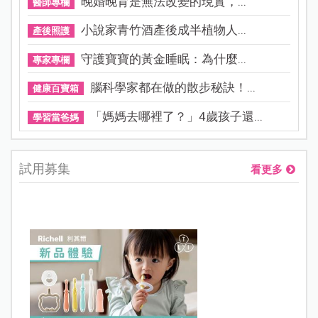
晚婚晚育是無法改變的現實，...
醫師專欄
小說家青竹酒產後成半植物人...
產後照護
守護寶寶的黃金睡眠：為什麼...
專家專欄
腦科學家都在做的散步秘訣！...
健康百寶箱
「媽媽去哪裡了？」4歲孩子還...
學習當爸媽
試用募集
看更多