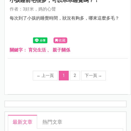
小孩睡前毛很多，可以乖乖睡覺嗎？！
作者：3好米，媽的心聲
每次到了小孩的睡覺時間，狀況有夠多，哪來這麼多毛？
收藏
關鍵字：
育兒生活
、
親子關係
←
上一頁
1
2
下一頁
→
最新文章
熱門文章