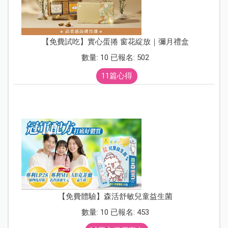
【免費試吃】實心蛋捲 窗花綻放｜彌月禮盒
數量: 10 已報名: 502
11篇心得
【免費體驗】森活舒敏兒童益生菌
數量: 10 已報名: 453