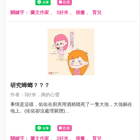
收藏
關鍵字：
圖文作家
、
3好米
、
插畫
、
育兒
研究蟑螂？？？
作者：3好米，媽的心聲
事情是這樣，佑佑在廚房用酒精噴死了一隻大強，大強躺在
地上。(佑佑卻沒處理屍體).....
收藏
關鍵字：
圖文作家
、
3好米
、
插畫
、
育兒