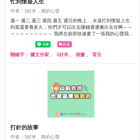
忙到懷疑人生
作者：3好米，媽的心聲
週一 週二 週三 週四 週五 週日的晚上……永遠忙到懷疑人生
到底還要養多久，你們才可以出去賺錢通通搬出去住啊～～
～～～～～～～～～ 我蹲在廁所快速畫了一張我的心聲我的
心情，不想出來面對夫小們...... 不要再敲我廁所門了好嗎？？
收藏
關鍵字：
圖文作家
、
3好米
、
插畫
、
育兒
打針的故事
作者：3好米，媽的心聲