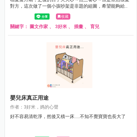
對方，這次做了一個小孩吵架是非題的組圖，希望能夠給為
此感到困擾的爸爸媽媽們一個參考，祝大家育兒順利啦！
收藏
關鍵字：
圖文作家
、
3好米
、
插畫
、
育兒
嬰兒床真正用途
作者：3好米，媽的心聲
好不容易清乾淨，然後又積一床......不知不覺寶寶也長大了