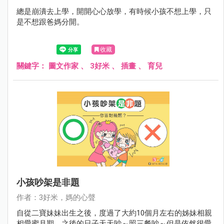
總是崩潰去上學，開開心心放學，有時候小孩不想上學，只
是不想跟爸媽分開。
收藏
關鍵字：
圖文作家
、
3好米
、
插畫
、
育兒
小孩吵架是非題
作者：3好米，媽的心聲
自從二寶妹妹出生之後，度過了大約10個月左右的姊妹相親
相愛蜜月期，之後的日子天天吵～照三餐吵～但是依然很愛