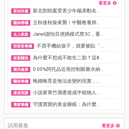
看更多
新北割頸案受害少年楊承勳名...
新知快遞
立秋後秋燥來襲！中醫教養肺...
醫師專欄
Janet謝怡芬虎媽模式禁3C，看...
名人家庭
不買手機給孩子，就要被貼「...
部落客專欄
為什麼不想或不敢生二胎？這8...
家庭關係
0.05%阿托品近視控制眼藥水納...
寶貝健康
晚婚晚育是無法改變的現實，...
醫師專欄
小說家青竹酒產後成半植物人...
產後照護
守護寶寶的黃金睡眠：為什麼...
專家專欄
試用募集
看更多