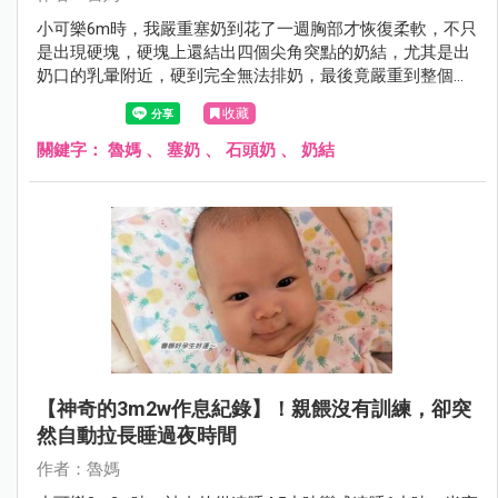
小可樂6m時，我嚴重塞奶到花了一週胸部才恢復柔軟，不只
是出現硬塊，硬塊上還結出四個尖角突點的奶結，尤其是出
奶口的乳暈附近，硬到完全無法排奶，最後竟嚴重到整個奶
都變成大石頭，拯救塞奶石頭奶奶結的辦法，我分享在文章
收藏
裡，分享給需要的偉大母奶媽媽們。
關鍵字：
魯媽
、
塞奶
、
石頭奶
、
奶結
【神奇的3m2w作息紀錄】！親餵沒有訓練，卻突
然自動拉長睡過夜時間
作者：魯媽