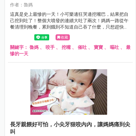
作者：魯媽
這真是史上最慘的一天！小可樂邊狂哭邊挖嘴巴，結果把自
己挖到吐了！整個大噴發的連續大吐了兩次！媽媽一路從午
餐清理到晚餐，累到餓到不知道自己吞了什麼，只想趕快躺
平去睡覺。
收藏
關鍵字：
魯媽
、
咬手
、
挖嘴
、
催吐
、
寶寶
、
嘔吐
、
最
慘的一天
長牙親餵好可怕，小尖牙狠咬內內，讓媽媽痛到尖
叫