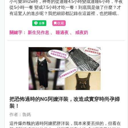
小可樂3m2w時，神奇的從連睡4.5小時變成連睡6小時，半夜
從5小時一餐 變成7.5小時才吃一餐！到底我是做了什麼？才
有這驚人的進步呢？我把細節都記錄在這篇裡，也把睡眠延
長的觀察重點 紀錄下來，給黑眼圈的熊貓媽媽們參考看看
收藏
吧！
關鍵字：
新生兒作息
、
睡過夜
、
戒夜奶
把恐怖過時的NG阿嬤洋裝，改造成實穿時尚孕婦
裝！
作者：魯媽
這件爆炸醜的過時阿嬤肥胖洋裝，我本來要丟掉的，但看在