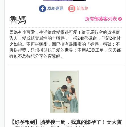
粉絲專頁
部落格
魯媽
所有部落客列表
因為有小可愛，生活從此變得很可愛！從天馬行空的資深廣
告人，變成踏實感性的全職媽，一樣24h勞碌命，但卻24h甘
之如飴。不再拼頭銜，因已擁有最甜蜜的「媽媽」稱號；不
再拼得獎，只想拼貼孩子愛的世界；不用AE發工單，天天都
有迫不及待想分享的育兒經。
【好孕報到】胎夢後一周，我真的懷孕了！☆大寶