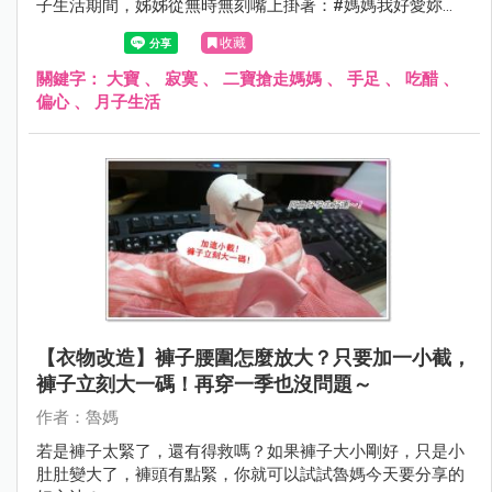
子生活期間，姊姊從無時無刻嘴上掛著：#媽媽我好愛妳
唷！變成連作夢都怒喊： 我最討厭媽媽了！！！
收藏
關鍵字：
大寶
、
寂寞
、
二寶搶走媽媽
、
手足
、
吃醋
、
偏心
、
月子生活
【衣物改造】褲子腰圍怎麼放大？只要加一小截，
褲子立刻大一碼！再穿一季也沒問題～
作者：魯媽
若是褲子太緊了，還有得救嗎？如果褲子大小剛好，只是小
肚肚變大了，褲頭有點緊，你就可以試試魯媽今天要分享的