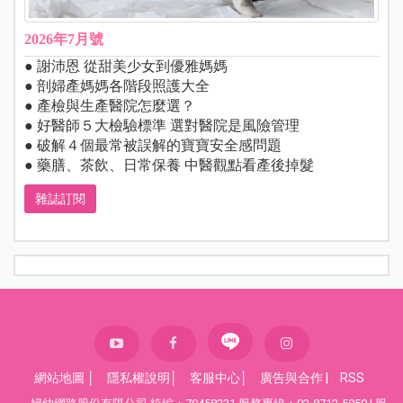
2026年7月號
● 謝沛恩 從甜美少女到優雅媽媽
● 剖婦產媽媽各階段照護大全
● 產檢與生產醫院怎麼選？
● 好醫師５大檢驗標準 選對醫院是風險管理
● 破解４個最常被誤解的寶寶安全感問題
● 藥膳、茶飲、日常保養 中醫觀點看產後掉髮
雜誌訂閱
網站地圖
│
隱私權說明
│
客服中心
│
廣告與合作
|
RSS