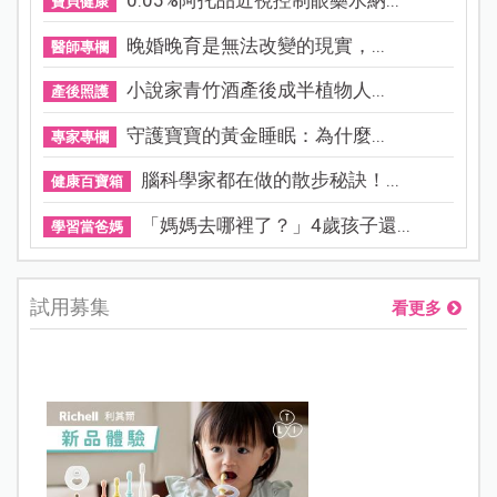
0.05%阿托品近視控制眼藥水納...
寶貝健康
晚婚晚育是無法改變的現實，...
醫師專欄
小說家青竹酒產後成半植物人...
產後照護
守護寶寶的黃金睡眠：為什麼...
專家專欄
腦科學家都在做的散步秘訣！...
健康百寶箱
「媽媽去哪裡了？」4歲孩子還...
學習當爸媽
試用募集
看更多