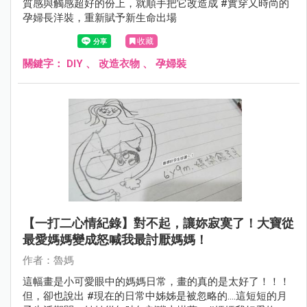
質感與觸感超好的份上，就順手把它改造成 #實穿又時尚的
孕婦長洋裝，重新賦予新生命出場
收藏
關鍵字：
DIY
、
改造衣物
、
孕婦裝
【一打二心情紀錄】對不起，讓妳寂寞了！大寶從
最愛媽媽變成怒喊我最討厭媽媽！
作者：魯媽
這幅畫是小可愛眼中的媽媽日常，畫的真的是太好了！！！
但，卻也說出 #現在的日常中姊姊是被忽略的….這短短的月