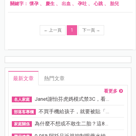
關鍵字：
懷孕
、
慶生
、
出血
、
孕吐
、
心跳
、
胎兒
←
上一頁
1
下一頁
→
最新文章
熱門文章
看更多
Janet謝怡芬虎媽模式禁3C，看...
名人家庭
不買手機給孩子，就要被貼「...
部落客專欄
為什麼不想或不敢生二胎？這8...
家庭關係