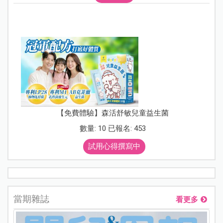
【免費體驗】森活舒敏兒童益生菌
數量: 10 已報名: 453
試用心得撰寫中
當期雜誌
看更多