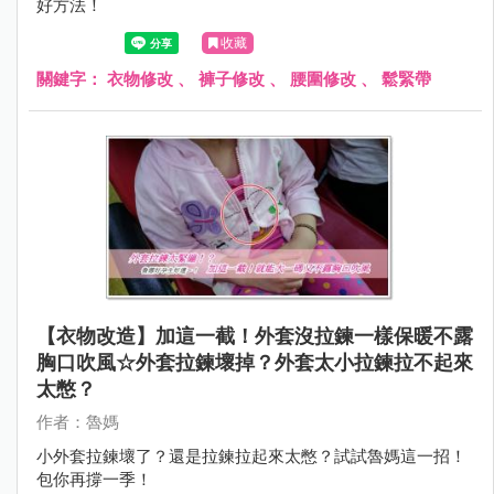
好方法！
收藏
關鍵字：
衣物修改
、
褲子修改
、
腰圍修改
、
鬆緊帶
【衣物改造】加這一截！外套沒拉鍊一樣保暖不露
胸口吹風☆外套拉鍊壞掉？外套太小拉鍊拉不起來
太憋？
作者：魯媽
小外套拉鍊壞了？還是拉鍊拉起來太憋？試試魯媽這一招！
包你再撐一季！