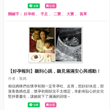
給她一位手足之伴 #終於可以給孩子一個交代 #終於解除孩
收藏
子心中的遺憾 #終於終結大寶獨身子女的孤單！ 終於可以，
開心迎接兩個寶的熱鬧生活！！！
關鍵字：
好孕棉
、
手足
、
二寶
、
大寶
、
孤單
【好孕報到】聽到心跳，聽見滿滿安心與感動！
作者：魯媽
相信媽咪們在懷孕初期一定常孕吐、反胃，想好好休息，部
落客魯媽也是，懷孕初期狀況不太穩定，幸虧有貼心的女兒
堅持要慶生，讓她留下了滿滿的回憶～
收藏