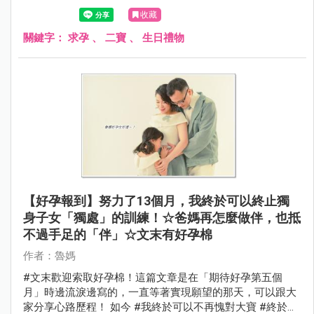
收藏
關鍵字：
求孕
、
二寶
、
生日禮物
【好孕報到】努力了13個月，我終於可以終止獨
身子女「獨處」的訓練！☆爸媽再怎麼做伴，也抵
不過手足的「伴」☆文末有好孕棉
作者：魯媽
#文末歡迎索取好孕棉！這篇文章是在「期待好孕第五個
月」時邊流淚邊寫的，一直等著實現願望的那天，可以跟大
家分享心路歷程！ 如今 #我終於可以不再愧對大寶 #終於能