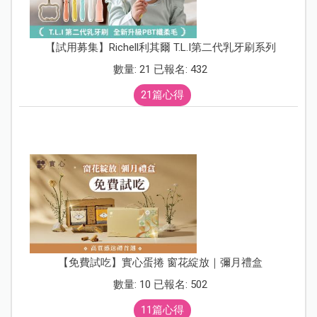
【試用募集】Richell利其爾 T.L.I第二代乳牙刷系列
數量: 21 已報名: 432
21篇心得
【免費試吃】實心蛋捲 窗花綻放｜彌月禮盒
數量: 10 已報名: 502
11篇心得