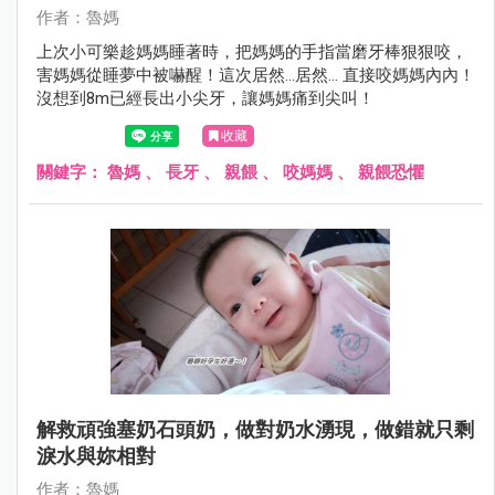
作者：魯媽
上次小可樂趁媽媽睡著時，把媽媽的手指當磨牙棒狠狠咬，
害媽媽從睡夢中被嚇醒！這次居然…居然… 直接咬媽媽內內！
沒想到8m已經長出小尖牙，讓媽媽痛到尖叫！
收藏
關鍵字：
魯媽
、
長牙
、
親餵
、
咬媽媽
、
親餵恐懼
解救頑強塞奶石頭奶，做對奶水湧現，做錯就只剩
淚水與妳相對
作者：魯媽