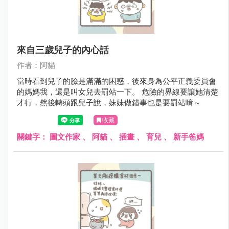
來自三歲兒子的內心話
作者：阿貓
當時看到兒子的臉是滿滿的困惑，後來身為公平正義委員會
的媽媽我，還是叫女兒去罰站一下。 危險的界線要讓她清楚
才行，然後轉頭跟兒子說，妹妹做錯事也是要罰站唷～
收藏
關鍵字：
圖文作家
、
阿貓
、
插畫
、
育兒
、
新手爸媽