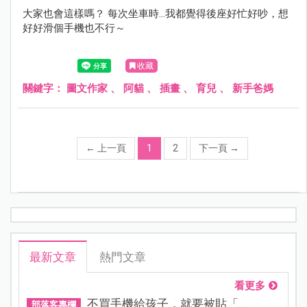
大家也會這樣嗎？ 每次坐車時...我都覺得後座好忙好吵，想
好好滑個手機也不行～
收藏
關鍵字：
圖文作家
、
阿貓
、
插畫
、
育兒
、
新手爸媽
←
上一頁
1
2
下一頁
→
最新文章
熱門文章
看更多
不買手機給孩子，就要被貼「...
部落客專欄