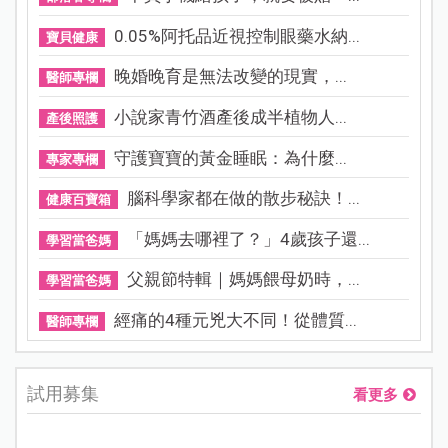
0.05%阿托品近視控制眼藥水納...
寶貝健康
晚婚晚育是無法改變的現實，...
醫師專欄
小說家青竹酒產後成半植物人...
產後照護
守護寶寶的黃金睡眠：為什麼...
專家專欄
腦科學家都在做的散步秘訣！...
健康百寶箱
「媽媽去哪裡了？」4歲孩子還...
學習當爸媽
父親節特輯｜媽媽餵母奶時，...
學習當爸媽
經痛的4種元兇大不同！從體質...
醫師專欄
試用募集
看更多