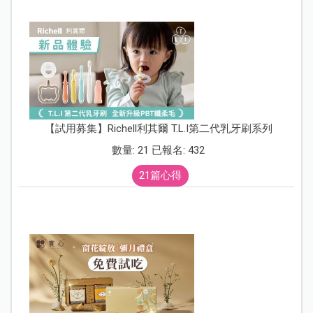
【試用募集】Richell利其爾 T.L.I第二代乳牙刷系列
數量: 21 已報名: 432
21篇心得