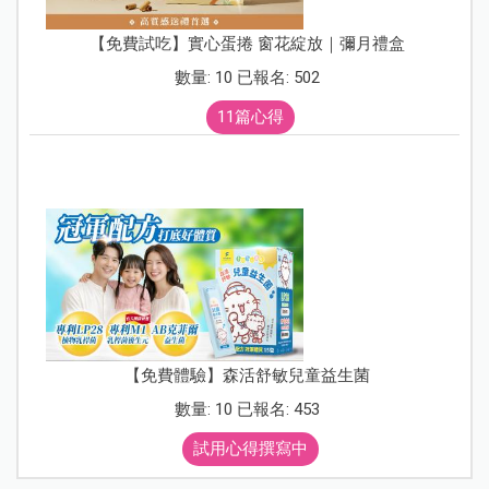
【免費試吃】實心蛋捲 窗花綻放｜彌月禮盒
數量: 10 已報名: 502
11篇心得
【免費體驗】森活舒敏兒童益生菌
數量: 10 已報名: 453
試用心得撰寫中