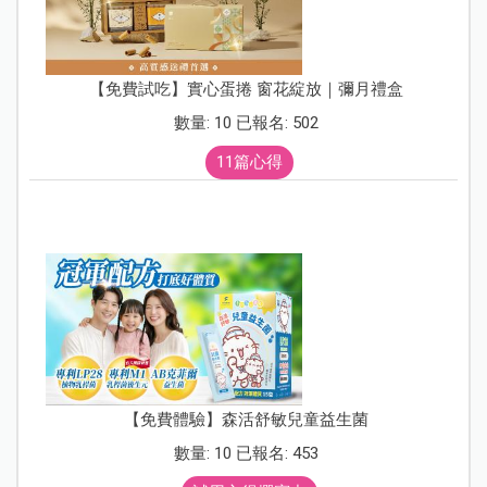
【免費試吃】實心蛋捲 窗花綻放｜彌月禮盒
數量: 10 已報名: 502
11篇心得
【免費體驗】森活舒敏兒童益生菌
數量: 10 已報名: 453