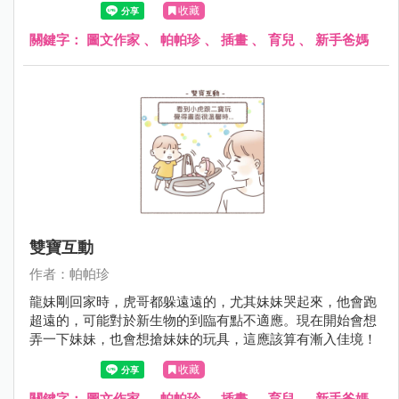
收藏
關鍵字：
圖文作家
、
帕帕珍
、
插畫
、
育兒
、
新手爸媽
雙寶互動
作者：帕帕珍
龍妹剛回家時，虎哥都躲遠遠的，尤其妹妹哭起來，他會跑
超遠的，可能對於新生物的到臨有點不適應。現在開始會想
弄一下妹妹，也會想搶妹妹的玩具，這應該算有漸入佳境！
收藏
關鍵字：
圖文作家
、
帕帕珍
、
插畫
、
育兒
、
新手爸媽