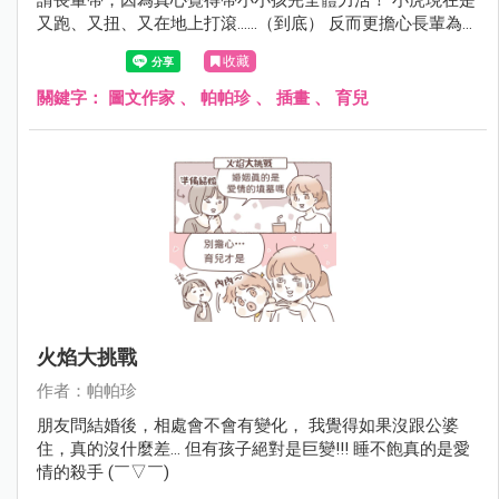
又跑、又扭、又在地上打滾......（到底） 反而更擔心長輩為了
追小孩、抱小孩扭到腰還是跌倒之類～
收藏
關鍵字：
圖文作家
、
帕帕珍
、
插畫
、
育兒
火焰大挑戰
作者：帕帕珍
朋友問結婚後，相處會不會有變化， 我覺得如果沒跟公婆
住，真的沒什麼差... 但有孩子絕對是巨變!!! 睡不飽真的是愛
情的殺手 (￣▽￣)