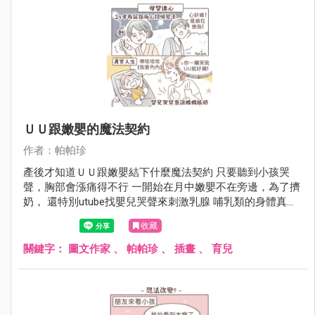
ＵＵ跟嫩嬰的魔法契約
作者：帕帕珍
產後才知道ＵＵ跟嫩嬰結下什麼魔法契約 只要聽到小孩哭
聲，胸部會漲痛得不行 一開始在月中嫩嬰不在旁邊，為了擠
奶， 還特別utube找嬰兒哭聲來刺激乳腺 哺乳類的身體真的
很不可思議啊（再次讚嘆）
收藏
關鍵字：
圖文作家
、
帕帕珍
、
插畫
、
育兒