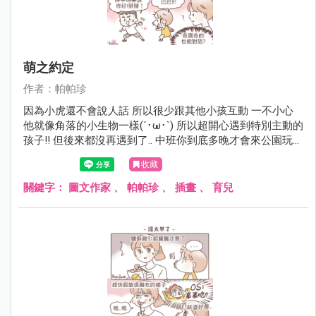
萌之約定
作者：帕帕珍
因為小虎還不會說人話 所以很少跟其他小孩互動 一不小心
他就像角落的小生物一樣(´･ω･`) 所以超開心遇到特別主動的
孩子!! 但後來都沒再遇到了.. 中班你到底多晚才會來公園玩呀
(￣▽￣)
收藏
關鍵字：
圖文作家
、
帕帕珍
、
插畫
、
育兒