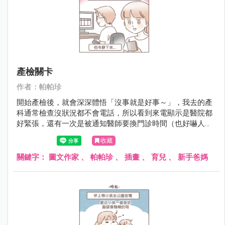
產檢關卡
作者：帕帕珍
開始產檢後，就會深深體悟「沒事就是好事～」，我去的產
科通常檢查沒狀況都不會電話，所以看到來電顯示是醫院都
好緊張，還有一次是被通知醫師要換門診時間（也好嚇人
啊！）現在網路太方便，會查到很多準爸媽分享許多虛驚一
收藏
場的檢查報告 （通常第一次檢查異常,會再被要求第二次更精
細的檢查），或真的有狀況的......看了都會跟著很難過 (｡･
關鍵字：
圖文作家
、
帕帕珍
、
插畫
、
育兒
、
新手爸媽
ω･｡)。