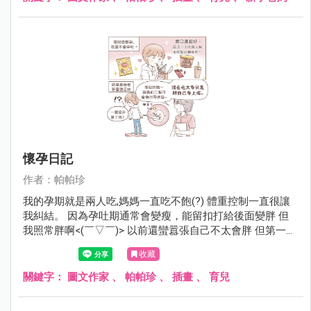
懷孕日記
作者：帕帕珍
我的孕期就是兩人吃,媽媽一直吃不飽(?) 體重控制一直很讓
我糾結。 因為孕吐期通常會變瘦，能留扣打給後面變胖 但
我照常胖啊<(￣▽￣)> 以前還蠻囂張自己不太會胖 但第一次
紀錄46。18w我就52了。 通常建議整個孕期重10-14kg 剩
收藏
下的日子留給8kg，我開始沒保握勒（腋下冒汗 ) 最後我決定
轉念，嗯。 應該是第一次紀錄的體重被量太輕了吧～￣▽￣
關鍵字：
圖文作家
、
帕帕珍
、
插畫
、
育兒
(摸下巴)