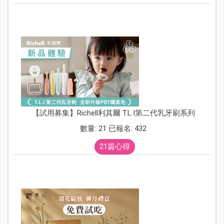
【試用募集】Richell利其爾 T.L.I第二代乳牙刷系列
數量: 21 已報名: 432
21篇心得