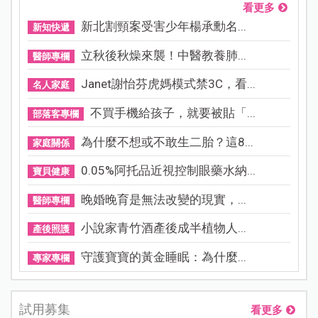
看更多
新北割頸案受害少年楊承勳名...
新知快遞
立秋後秋燥來襲！中醫教養肺...
醫師專欄
Janet謝怡芬虎媽模式禁3C，看...
名人家庭
不買手機給孩子，就要被貼「...
部落客專欄
為什麼不想或不敢生二胎？這8...
家庭關係
0.05%阿托品近視控制眼藥水納...
寶貝健康
晚婚晚育是無法改變的現實，...
醫師專欄
小說家青竹酒產後成半植物人...
產後照護
守護寶寶的黃金睡眠：為什麼...
專家專欄
試用募集
看更多