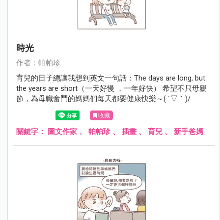
時光
作者：帕帕珍
育兒的日子總讓我想到英文一句話：The days are long, but
the years are short（一天好慢 ，一年好快） 希望不只母親
節，為母職奮鬥的媽媽們每天都要健康快樂～( ´▽｀)/
收藏
關鍵字：
圖文作家
、
帕帕珍
、
插畫
、
育兒
、
新手爸媽