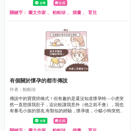
收藏
關鍵字：
圖文作家
、
帕帕珍
、
插畫
、
育兒
有個關於懷孕的都市傳說
作者：帕帕珍
傳說中的寶寶拱橋式！但有趣的是還沒知道懷孕時⋯小虎突
然一直想摸我肚子，這比較讓我意外（他之前不會），我也
有養毛小孩的朋友,有類似的經驗，懷孕後，小貓小狗突然不
會去踏她們的肚子，這是什麼生物的感測器嗎～～～
收藏
關鍵字：
圖文作家
、
帕帕珍
、
插畫
、
育兒