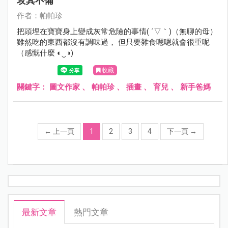
攻其不備
作者：帕帕珍
把頭埋在寶寶身上變成灰常危險的事情( ´▽｀)（無聊的母）
雖然吃的東西都沒有調味過， 但只要雜食嗯嗯就會很重呢
（感慨什麼 ◐‿◑)
收藏
關鍵字：
圖文作家
、
帕帕珍
、
插畫
、
育兒
、
新手爸媽
←
上一頁
1
2
3
4
下一頁
→
最新文章
熱門文章