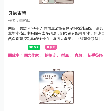
良辰吉時
作者：帕帕珍
內個......雖然2024年了,偶爾還是能看到孕婦在討論區，說長
輩對小孩出生時間有太多想法，剖腹還有點可能性，但連自
然產都想控制真的好可怕！真的太母湯。 （請想像類似肚子
痛又被車子輾過肚子，然後又想大便被要求憋住的感受）
收藏
關鍵字：
圖文作家
、
帕帕珍
、
插畫
、
育兒
、
新手爸媽