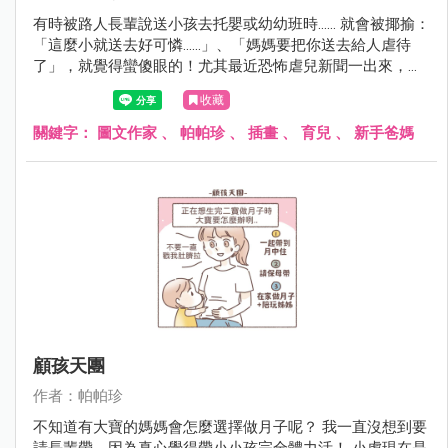
有時被路人長輩說送小孩去托嬰或幼幼班時...... 就會被揶揄：
「這麼小就送去好可憐......」、「媽媽要把你送去給人虐待
了」，就覺得蠻傻眼的！尤其最近恐怖虐兒新聞一出來，討
論度很高，大家就更關注相關從業人員其實保母的年齡斷層
收藏
很大，有六成都50歲以上......真的不難理解年輕人不想投入這
份行業。只能感謝小虎的保母讓我蠻放心的，真的薪資有
關鍵字：
圖文作家
、
帕帕珍
、
插畫
、
育兒
、
新手爸媽
價，專業與耐心無價啊.....
顧孩天團
作者：帕帕珍
不知道有大寶的媽媽會怎麼選擇做月子呢？ 我一直沒想到要
請長輩帶，因為真心覺得帶小小孩完全體力活！ 小虎現在是