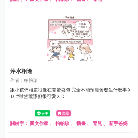
萍水相逢
作者：帕帕珍
跟小孩們相處很像在開驚喜包 完全不能預測會發生什麼事Ｘ
Ｄ #雖然荒謬但很可愛ＸＤ
收藏
關鍵字：
圖文作家
、
帕帕珍
、
插畫
、
育兒
、
新手爸媽