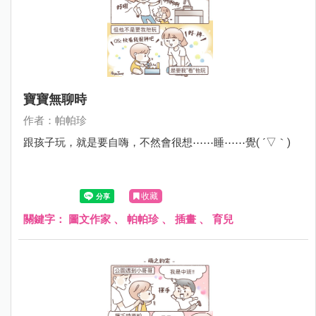
寶寶無聊時
作者：帕帕珍
跟孩子玩，就是要自嗨，不然會很想⋯⋯睡⋯⋯覺( ´▽｀)
收藏
關鍵字：
圖文作家
、
帕帕珍
、
插畫
、
育兒