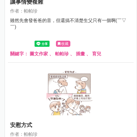
讓事情變複雜
作者：帕帕珍
雖然先會發爸爸的音，但還搞不清楚生父只有一個啊(￣▽
￣)
收藏
關鍵字：
圖文作家
、
帕帕珍
、
插畫
、
育兒
安慰方式
作者：帕帕珍