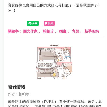
寶寶好像也會用自己的方式給老母打氣了（還是我誤解了(´･
ω･`)
收藏
關鍵字：
圖文作家
、
帕帕珍
、
插畫
、
育兒
、
新手爸媽
複雜情緒
作者：帕帕珍
成長路上的跌跌撞撞（物理上） 看小孩一路會站、會走，真
的是跌出來的...... 突然覺得努力長大到現在的大家真的很棒?