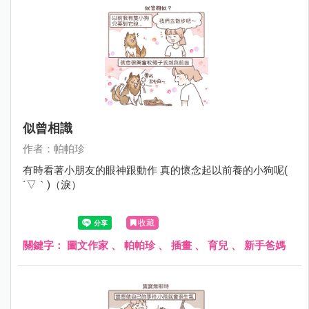
似曾相識
作者：帕帕珍
有時看著小朋友的眼神跟動作 真的懷念起以前養的小狗呢(
´▽｀)（淚）
收藏
關鍵字：
圖文作家
、
帕帕珍
、
插畫
、
育兒
、
新手爸媽