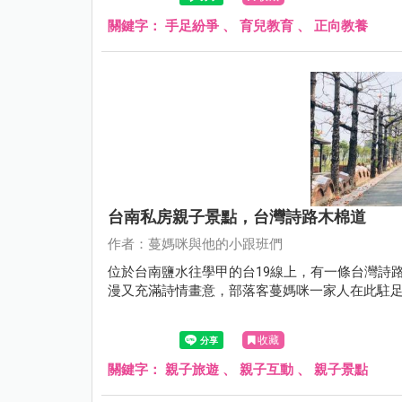
關鍵字：
手足紛爭
、
育兒教育
、
正向教養
台南私房親子景點，台灣詩路木棉道
作者：蔓媽咪與他的小跟班們
位於台南鹽水往學甲的台19線上，有一條台灣詩
漫又充滿詩情畫意，部落客蔓媽咪一家人在此駐
收藏
關鍵字：
親子旅遊
、
親子互動
、
親子景點