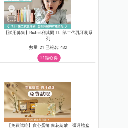
【試用募集】Richell利其爾 T.L.I第二代乳牙刷系
列
數量: 21 已報名: 432
21篇心得
【免費試吃】實心蛋捲 窗花綻放｜彌月禮盒