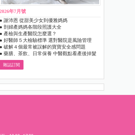
2026年7月號
● 謝沛恩 從甜美少女到優雅媽媽
● 剖婦產媽媽各階段照護大全
● 產檢與生產醫院怎麼選？
● 好醫師５大檢驗標準 選對醫院是風險管理
● 破解４個最常被誤解的寶寶安全感問題
● 藥膳、茶飲、日常保養 中醫觀點看產後掉髮
雜誌訂閱