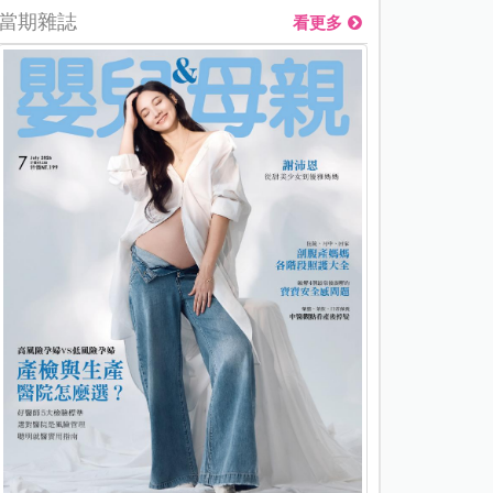
當期雜誌
看更多