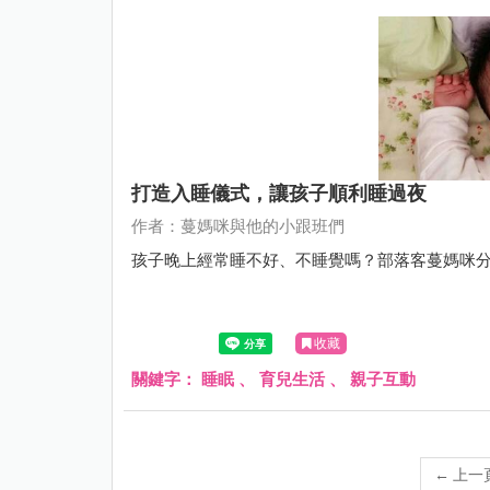
打造入睡儀式，讓孩子順利睡過夜
作者：蔓媽咪與他的小跟班們
孩子晚上經常睡不好、不睡覺嗎？部落客蔓媽咪
收藏
關鍵字：
睡眠
、
育兒生活
、
親子互動
←
上一