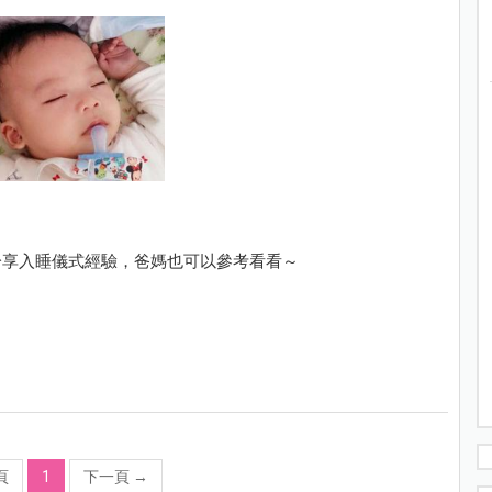
分享入睡儀式經驗，爸媽也可以參考看看～
頁
1
下一頁
→