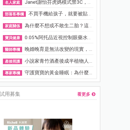
Janet謝怡芬虎媽模式禁3C，看...
名人家庭
不買手機給孩子，就要被貼「...
部落客專欄
為什麼不想或不敢生二胎？這8...
家庭關係
0.05%阿托品近視控制眼藥水納...
寶貝健康
晚婚晚育是無法改變的現實，...
醫師專欄
小說家青竹酒產後成半植物人...
產後照護
守護寶寶的黃金睡眠：為什麼...
專家專欄
試用募集
看更多