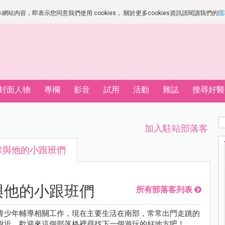
站內容，即表示您同意我們使用 cookies， 關於更多cookies資訊請閱讀我們的
隱
封面人物
專欄
影音
試用
活動
雜誌
搜尋好醫
加入駐站部落客
咪與他的小跟班們
與他的小跟班們
所有部落客列表
青少年輔導相關工作，現在主要生活在南部，常常出門走跳的
附近，歡迎來這個部落格裡尋找下一個遊玩的好地方吧！