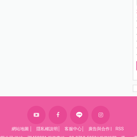
網站地圖
│
隱私權說明
│
客服中心
│
廣告與合作
|
RSS