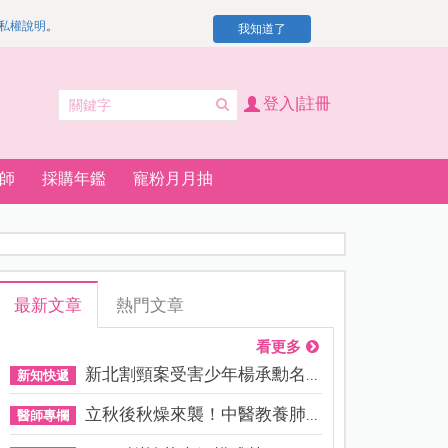
私權說明
。
我知道了
登入|註冊
師
採購年鑑
寵粉月月抽
最新文章
熱門文章
看更多
新北割頸案受害少年楊承勳名...
新知快遞
立秋後秋燥來襲！中醫教養肺...
醫師專欄