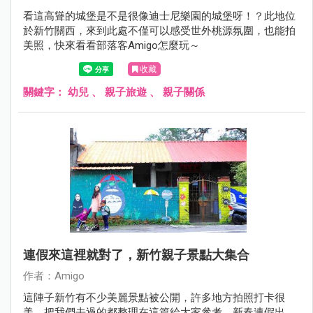
看這高聳的城堡是不是很像迪士尼樂園的城堡呀！？此地位
於新竹關西，來到此處不僅可以感受世外桃源氛圍，也能拍
美照，快來看看部落客Amigo怎麼玩～
收藏
關鍵字：
幼兒
、
親子旅遊
、
親子關係
連假來這裡就對了，新竹親子景點大集合
作者：Amigo
這陣子新竹有不少美麗景點被公開，許多地方拍照打卡很
美，把我們去過的都整理在這篇給大家參考，新春連假出