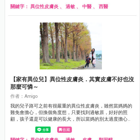
關鍵字：
異位性皮膚炎
、
過敏
、
中醫
、
西醫
【家有異位兒】異位性皮膚炎．其實皮膚不好也沒
那麼可憐～
作者：Amigo
我的兒子路可之前有很嚴重的異位性皮膚炎，雖然當媽媽的
難免會擔心，但換個角度想，只要找到過敏原，好好的照
顧，孩子還是可以健康的長大，所以當媽的別太過度擔心
囉！
收藏
關鍵字：
異位性皮膚炎
、
過敏
、
皮膚
、
類固醇