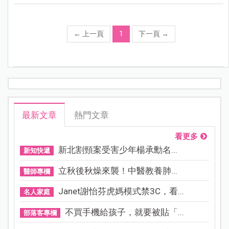
←
上一頁
1
下一頁
→
最新文章
熱門文章
看更多
新北割頸案受害少年楊承勳名...
新知快遞
立秋後秋燥來襲！中醫教養肺...
醫師專欄
Janet謝怡芬虎媽模式禁3C，看...
名人家庭
不買手機給孩子，就要被貼「...
部落客專欄