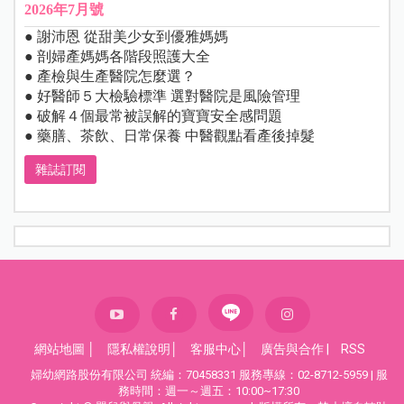
2026年7月號
● 謝沛恩 從甜美少女到優雅媽媽
● 剖婦產媽媽各階段照護大全
● 產檢與生產醫院怎麼選？
● 好醫師５大檢驗標準 選對醫院是風險管理
● 破解４個最常被誤解的寶寶安全感問題
● 藥膳、茶飲、日常保養 中醫觀點看產後掉髮
雜誌訂閱
網站地圖
│
隱私權說明
│
客服中心
│
廣告與合作
|
RSS
婦幼網路股份有限公司 統編：70458331 服務專線：02-8712-5959 | 服
務時間：週一～週五：10:00~17:30