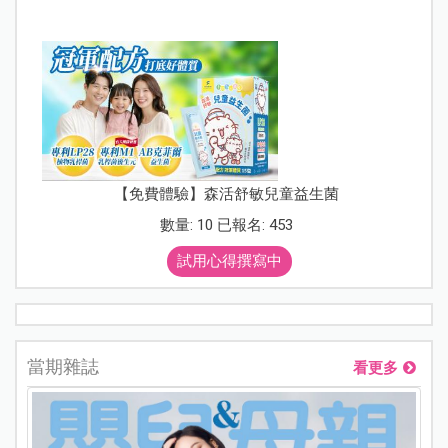
【免費體驗】森活舒敏兒童益生菌
數量: 10 已報名: 453
試用心得撰寫中
當期雜誌
看更多