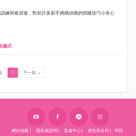
的訓練和複習後，對於許多新手媽媽頭痛的哄睡技巧小有心
眠儀式
頁
1
下一頁
→
網站地圖
│
隱私權說明
│
客服中心
│
廣告與合作
|
RSS