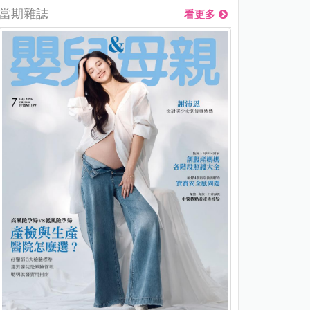
當期雜誌
看更多