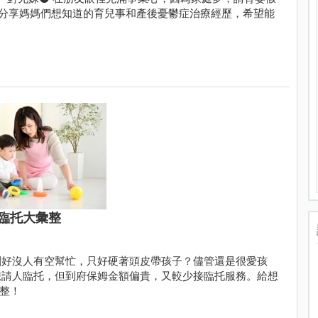
 分享媽媽們想知道的育兒事和產後憂鬱症治療經歷，希望能
臨托大彙整
剛好沒人有空幫忙，只好硬著頭皮帶孩子？儘管還是很愛孩
想請人臨托，但到府保姆金額偏貴，又較少接臨托服務。給想
彙整！