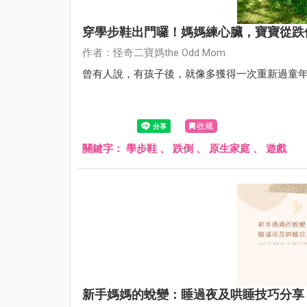
穿學步鞋出門囉！媽媽練心臟，寶寶從跌
作者：怪奇二寶媽the Odd Mom
曾有人說，有孩子後，就像多獲得一次重新過童
收藏
關鍵字：
學步鞋
、
跌倒
、
原生家庭
、
遊戲
新手媽媽的蛻變：睡過夜及哄睡技巧分享