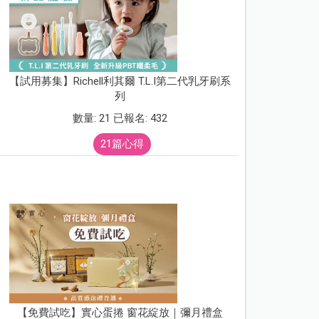
【試用募集】Richell利其爾 T.L.I第二代乳牙刷系
列
數量: 21 已報名: 432
21篇心得
【免費試吃】實心蛋捲 窗花綻放｜彌月禮盒