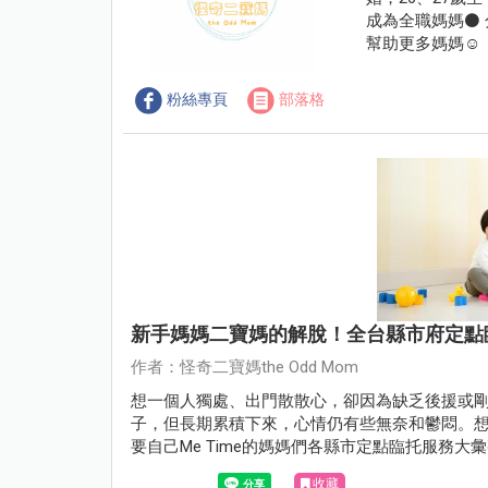
成為全職媽媽⚫
幫助更多媽媽☺
粉絲專頁
部落格
新手媽媽二寶媽的解脫！全台縣市府定點
作者：怪奇二寶媽the Odd Mom
想一個人獨處、出門散散心，卻因為缺乏後援或
子，但長期累積下來，心情仍有些無奈和鬱悶。
要自己Me Time的媽媽們各縣市定點臨托服務大
收藏