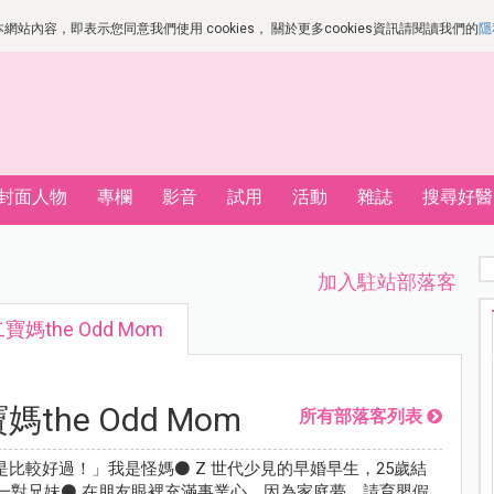
站內容，即表示您同意我們使用 cookies， 關於更多cookies資訊請閱讀我們的
隱
封面人物
專欄
影音
試用
活動
雜誌
搜尋好醫
加入駐站部落客
寶媽the Odd Mom
the Odd Mom
所有部落客列表
比較好過！」我是怪媽⚫ Z 世代少見的早婚早生，25歲結
生一對兄妹⚫ 在朋友眼裡充滿事業心，因為家庭夢，請育嬰假