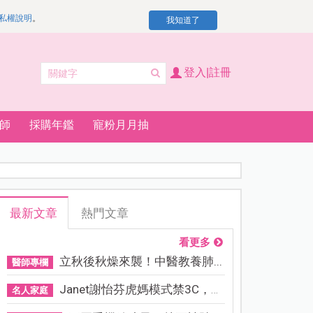
私權說明
。
我知道了
登入|註冊
師
採購年鑑
寵粉月月抽
最新文章
熱門文章
看更多
立秋後秋燥來襲！中醫教養肺...
醫師專欄
Janet謝怡芬虎媽模式禁3C，看...
名人家庭