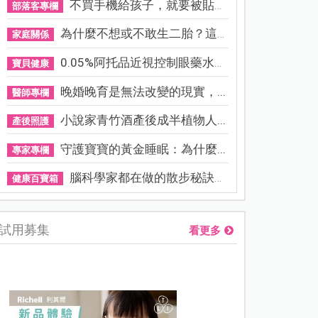
不買手機給孩子，就要被貼「...
部落客專欄
為什麼不想或不敢生二胎？這8...
家庭關係
0.05%阿托品近視控制眼藥水納...
寶貝健康
晚婚晚育是無法改變的現實，...
醫師專欄
小說家青竹酒產後成半植物人...
產後照護
守護寶寶的黃金睡眠：為什麼...
專家專欄
腦科學家都在做的散步秘訣！...
健康百寶箱
試用募集
看更多