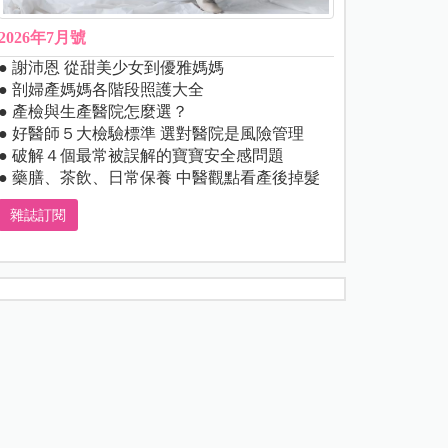
2026年7月號
● 謝沛恩 從甜美少女到優雅媽媽
● 剖婦產媽媽各階段照護大全
● 產檢與生產醫院怎麼選？
● 好醫師５大檢驗標準 選對醫院是風險管理
● 破解４個最常被誤解的寶寶安全感問題
● 藥膳、茶飲、日常保養 中醫觀點看產後掉髮
雜誌訂閱