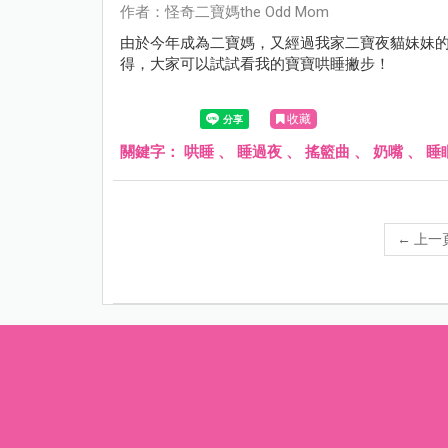
作者：怪奇二寶媽the Odd Mom
由於今年成為二寶媽，又經過我家二寶夜貓妹妹
得，大家可以試試看我的寶寶哄睡撇步！
收藏
關鍵字：
哄睡
、
睡過夜
、
搖籃曲
、
奶嘴
、
睡
←
上一