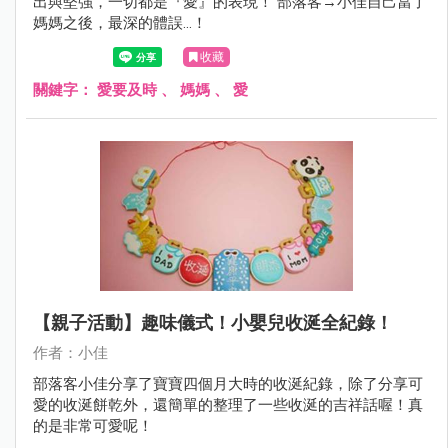
出與堅強，一切都是『愛』的表現！ 部落客→小佳自己當了
媽媽之後，最深的體誤…！
收藏
關鍵字：
愛要及時
、
媽媽
、
愛
【親子活動】趣味儀式！小嬰兒收涎全紀錄！
作者：小佳
部落客小佳分享了寶寶四個月大時的收涎紀錄，除了分享可
愛的收涎餅乾外，還簡單的整理了一些收涎的吉祥話喔！真
的是非常可愛呢！