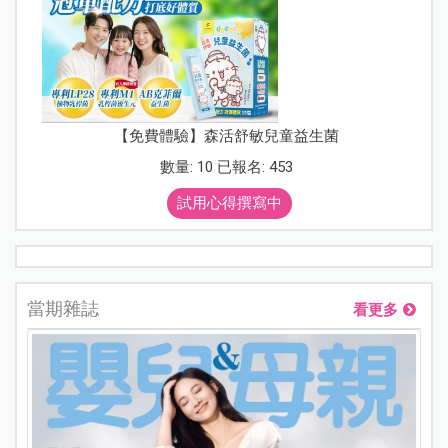
【免費體驗】森活舒敏兒童益生菌
數量: 10 已報名: 453
試用心得撰寫中
當期雜誌
看更多