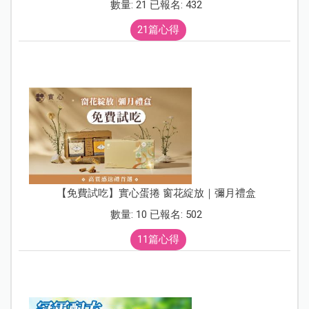
數量: 21 已報名: 432
21篇心得
【免費試吃】實心蛋捲 窗花綻放｜彌月禮盒
數量: 10 已報名: 502
11篇心得