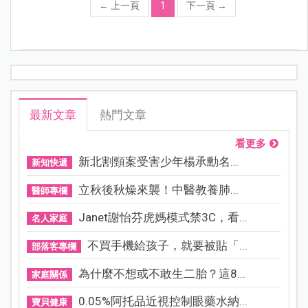
←
上一頁
1
下一頁
→
最新文章
熱門文章
看更多
新北割頸案受害少年楊承勳名...
新知快遞
立秋後秋燥來襲！中醫教養肺...
醫師專欄
Janet謝怡芬虎媽模式禁3C，看...
名人家庭
不買手機給孩子，就要被貼「...
部落客專欄
為什麼不想或不敢生二胎？這8...
家庭關係
0.05%阿托品近視控制眼藥水納...
寶貝健康