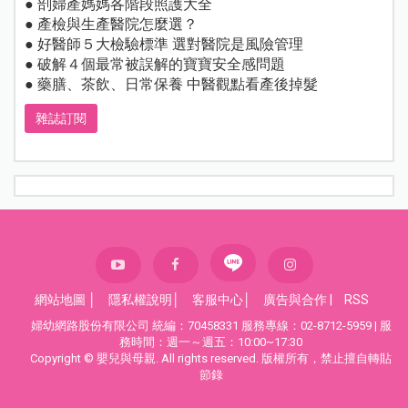
● 剖婦產媽媽各階段照護大全
● 產檢與生產醫院怎麼選？
● 好醫師５大檢驗標準 選對醫院是風險管理
● 破解４個最常被誤解的寶寶安全感問題
● 藥膳、茶飲、日常保養 中醫觀點看產後掉髮
雜誌訂閱
網站地圖
│
隱私權說明
│
客服中心
│
廣告與合作
|
RSS
婦幼網路股份有限公司 統編：70458331 服務專線：02-8712-5959 | 服
務時間：週一～週五：10:00~17:30
Copyright © 嬰兒與母親. All rights reserved. 版權所有，禁止擅自轉貼
節錄