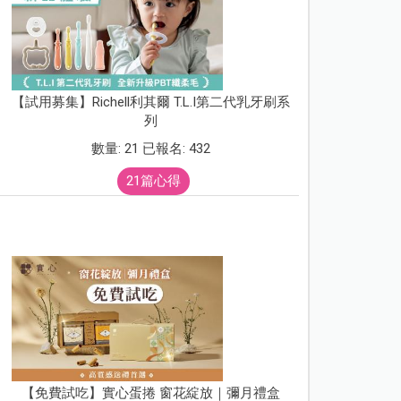
【試用募集】Richell利其爾 T.L.I第二代乳牙刷系
列
數量: 21 已報名: 432
21篇心得
【免費試吃】實心蛋捲 窗花綻放｜彌月禮盒