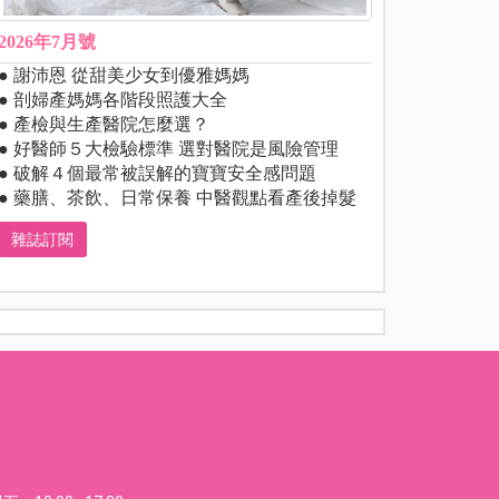
2026年7月號
● 謝沛恩 從甜美少女到優雅媽媽
● 剖婦產媽媽各階段照護大全
● 產檢與生產醫院怎麼選？
● 好醫師５大檢驗標準 選對醫院是風險管理
● 破解４個最常被誤解的寶寶安全感問題
● 藥膳、茶飲、日常保養 中醫觀點看產後掉髮
雜誌訂閱