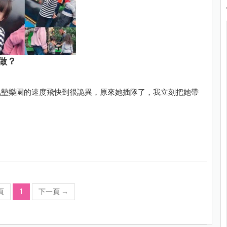
做？
氣墊樂園的速度飛快到很詭異，原來她插隊了，我立刻把她帶
頁
1
下一頁
→