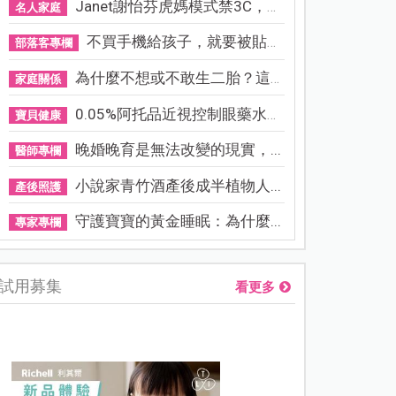
Janet謝怡芬虎媽模式禁3C，看...
名人家庭
不買手機給孩子，就要被貼「...
部落客專欄
為什麼不想或不敢生二胎？這8...
家庭關係
0.05%阿托品近視控制眼藥水納...
寶貝健康
晚婚晚育是無法改變的現實，...
醫師專欄
小說家青竹酒產後成半植物人...
產後照護
守護寶寶的黃金睡眠：為什麼...
專家專欄
試用募集
看更多