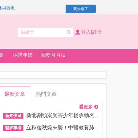
私權說明
。
我知道了
登入|註冊
師
採購年鑑
寵粉月月抽
最新文章
熱門文章
看更多
新北割頸案受害少年楊承勳名...
新知快遞
立秋後秋燥來襲！中醫教養肺...
醫師專欄