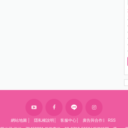
網站地圖
│
隱私權說明
│
客服中心
│
廣告與合作
|
RSS