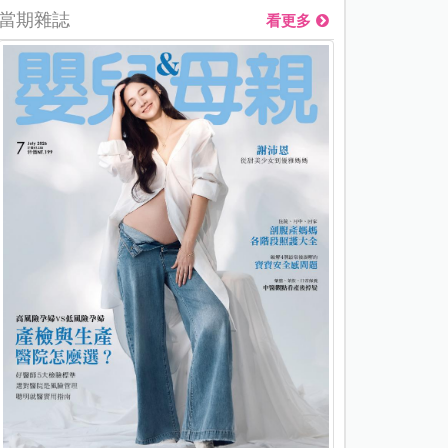
當期雜誌
看更多