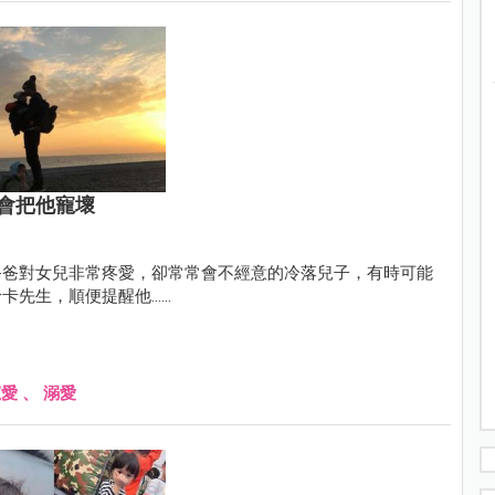
會把他寵壞
爸爸對女兒非常疼愛，卻常常會不經意的冷落兒子，有時可能
，順便提醒他......
寵愛
、
溺愛