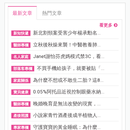
最新文章
熱門文章
看更多
新北割頸案受害少年楊承勳名...
新知快遞
立秋後秋燥來襲！中醫教養肺...
醫師專欄
Janet謝怡芬虎媽模式禁3C，看...
名人家庭
不買手機給孩子，就要被貼「...
部落客專欄
為什麼不想或不敢生二胎？這8...
家庭關係
0.05%阿托品近視控制眼藥水納...
寶貝健康
晚婚晚育是無法改變的現實，...
醫師專欄
小說家青竹酒產後成半植物人...
產後照護
守護寶寶的黃金睡眠：為什麼...
專家專欄