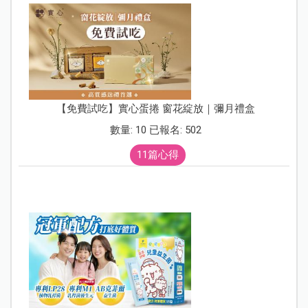
【免費試吃】實心蛋捲 窗花綻放｜彌月禮盒
數量: 10 已報名: 502
11篇心得