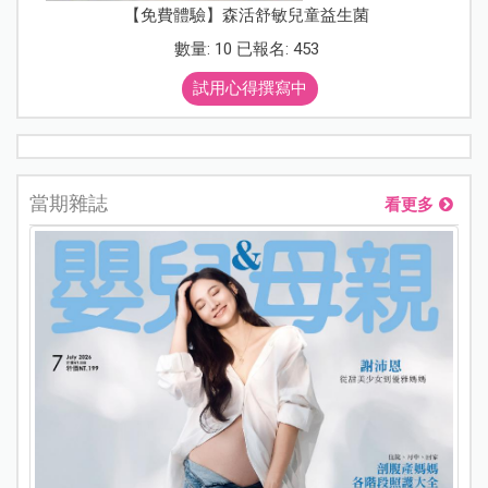
【免費體驗】森活舒敏兒童益生菌
數量: 10 已報名: 453
試用心得撰寫中
當期雜誌
看更多