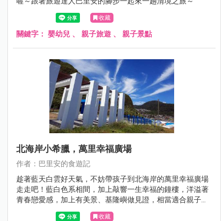
喔～跟著旅遊達人巴里安的腳步一起來一趟清境之旅～
收藏
關鍵字：
嬰幼兒
、
親子旅遊
、
親子景點
北海岸小希臘，萬里幸福廣場
作者：巴里安的食遊記
趁著藍天白雲好天氣，不妨帶孩子到北海岸的萬里幸福廣場
走走吧！藍白色系相間，加上敲響一生幸福的鐘樓，洋溢著
青春戀愛感，加上有美景、基隆嶼做見證，相當適合親子一
起來感受萬里無雲的海洋氛圍。
收藏