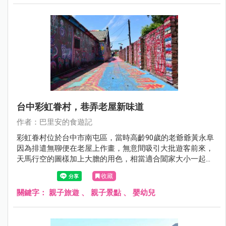
台中彩虹眷村，巷弄老屋新味道
作者：巴里安的食遊記
彩虹眷村位於台中市南屯區，當時高齡90歲的老爺爺黃永阜
因為排遣無聊便在老屋上作畫，無意間吸引大批遊客前來，
天馬行空的圖樣加上大膽的用色，相當適合闔家大小一起來
觀賞。
收藏
關鍵字：
親子旅遊
、
親子景點
、
嬰幼兒