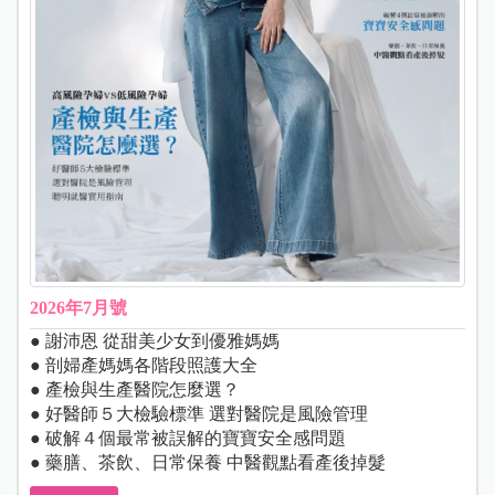
2026年7月號
● 謝沛恩 從甜美少女到優雅媽媽
● 剖婦產媽媽各階段照護大全
● 產檢與生產醫院怎麼選？
● 好醫師５大檢驗標準 選對醫院是風險管理
● 破解４個最常被誤解的寶寶安全感問題
● 藥膳、茶飲、日常保養 中醫觀點看產後掉髮