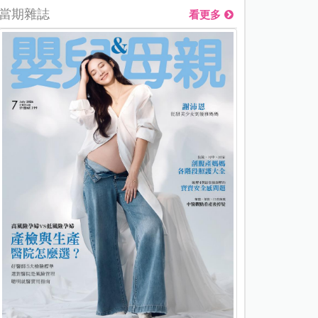
當期雜誌
看更多