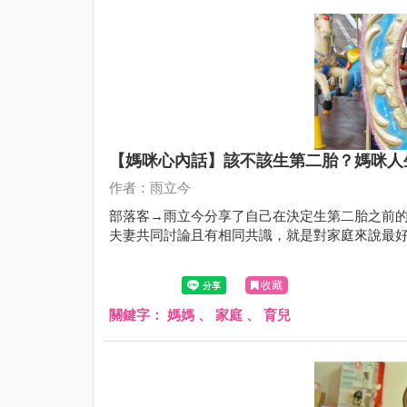
【媽咪心內話】該不該生第二胎？媽咪人
作者：雨立今
部落客→雨立今分享了自己在決定生第二胎之前的
夫妻共同討論且有相同共識，就是對家庭來說最
收藏
關鍵字：
媽媽
、
家庭
、
育兒