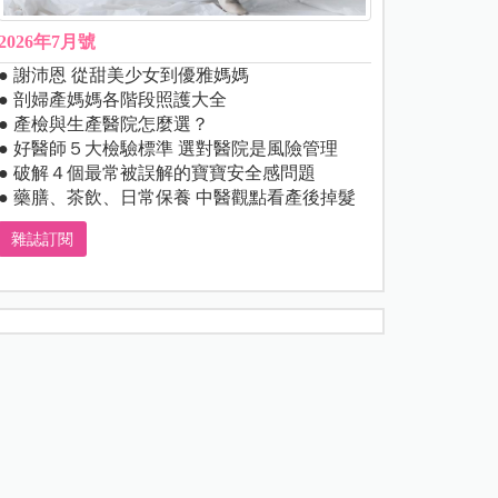
2026年7月號
● 謝沛恩 從甜美少女到優雅媽媽
● 剖婦產媽媽各階段照護大全
● 產檢與生產醫院怎麼選？
● 好醫師５大檢驗標準 選對醫院是風險管理
● 破解４個最常被誤解的寶寶安全感問題
● 藥膳、茶飲、日常保養 中醫觀點看產後掉髮
雜誌訂閱