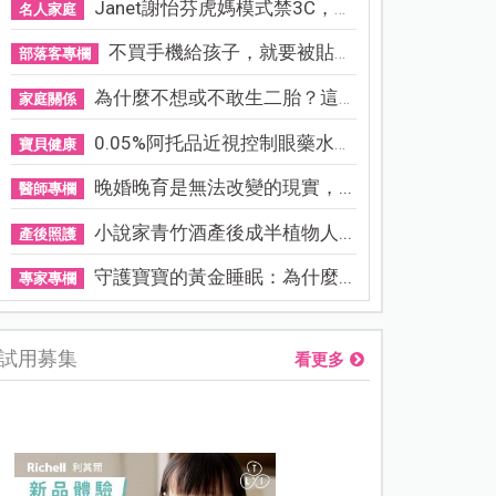
Janet謝怡芬虎媽模式禁3C，看...
名人家庭
不買手機給孩子，就要被貼「...
部落客專欄
為什麼不想或不敢生二胎？這8...
家庭關係
0.05%阿托品近視控制眼藥水納...
寶貝健康
晚婚晚育是無法改變的現實，...
醫師專欄
小說家青竹酒產後成半植物人...
產後照護
守護寶寶的黃金睡眠：為什麼...
專家專欄
試用募集
看更多