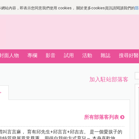
站內容，即表示您同意我們使用 cookies， 關於更多cookies資訊請閱讀我們的
隱
封面人物
專欄
影音
試用
活動
雜誌
搜尋好醫
加入駐站部落客
今
所有部落客列表
慣叫言言麻， 育有邱先生+邱言言+邱吉吉。 是一個愛孩子的
的特質發展異常尊重，用很自我的方式育兒～ 本身喜歡旅