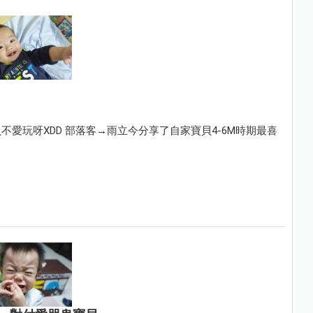
愛玩呀XDD 部落客→雨立今分享了自家寶貝4-6M時期最喜