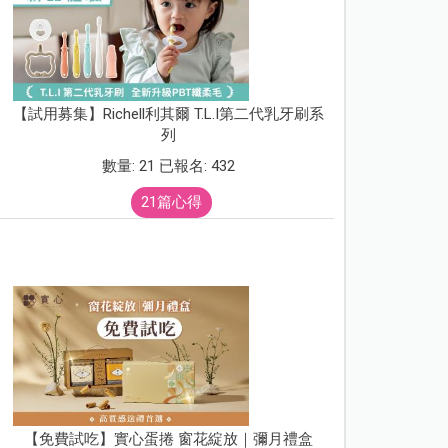
【試用募集】Richell利其爾 T.L.I第二代乳牙刷系
列
數量: 21 已報名: 432
21篇心得
【免費試吃】實心蛋捲 窗花綻放｜彌月禮盒