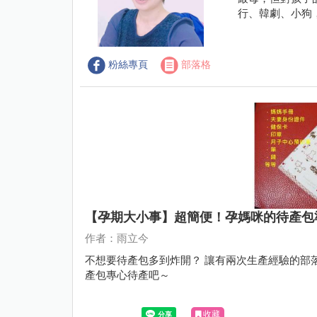
行、韓劇、小狗
粉絲專頁
部落格
【孕期大小事】超簡便！孕媽咪的待產包
作者：雨立今
不想要待產包多到炸開？ 讓有兩次生產經驗的部
產包專心待產吧～
收藏