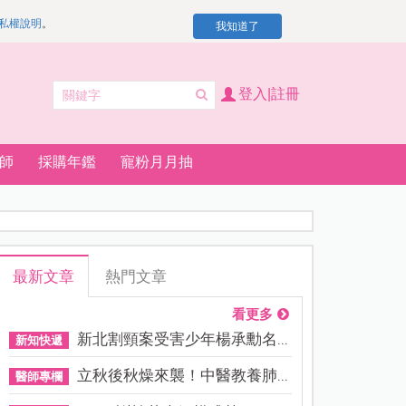
私權說明
。
我知道了
登入|註冊
師
採購年鑑
寵粉月月抽
最新文章
熱門文章
看更多
新北割頸案受害少年楊承勳名...
新知快遞
立秋後秋燥來襲！中醫教養肺...
醫師專欄