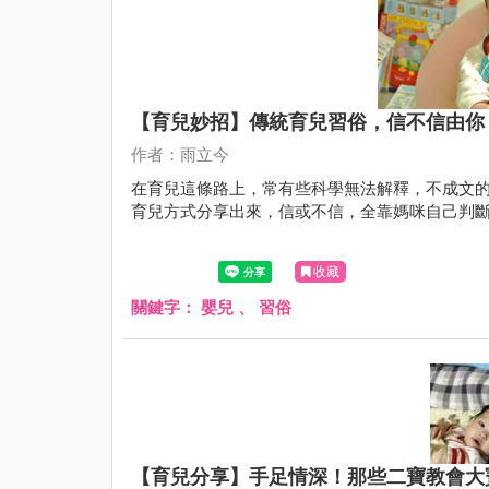
【育兒妙招】傳統育兒習俗，信不信由你
作者：雨立今
在育兒這條路上，常有些科學無法解釋，不成文
育兒方式分享出來，信或不信，全靠媽咪自己判
收藏
關鍵字：
嬰兒
、
習俗
【育兒分享】手足情深！那些二寶教會大