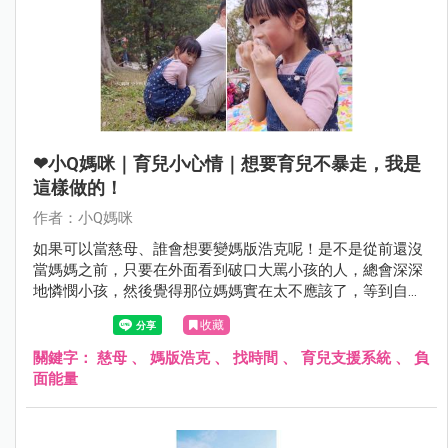
❤小Q媽咪｜育兒小心情｜想要育兒不暴走，我是
這樣做的！
作者：小Q媽咪
如果可以當慈母、誰會想要變媽版浩克呢！是不是從前還沒
當媽媽之前，只要在外面看到破口大罵小孩的人，總會深深
地憐憫小孩，然後覺得那位媽媽實在太不應該了，等到自己
也當了媽媽才知道，真正該憐憫的其實是媽媽呀！好，趕快
收藏
來為大家獻上這幾年親身體驗後的四個中肯建議...
關鍵字：
慈母
、
媽版浩克
、
找時間
、
育兒支援系統
、
負
面能量