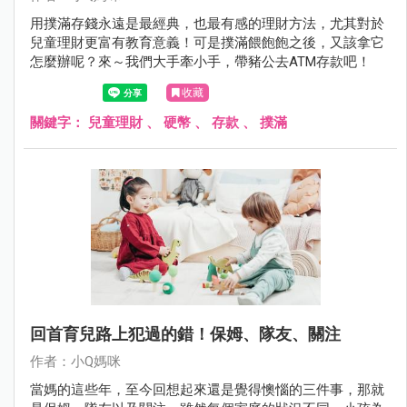
用撲滿存錢永遠是最經典，也最有感的理財方法，尤其對於
兒童理財更富有教育意義！可是撲滿餵飽飽之後，又該拿它
怎麼辦呢？來～我們大手牽小手，帶豬公去ATM存款吧！
收藏
關鍵字：
兒童理財
、
硬幣
、
存款
、
撲滿
回首育兒路上犯過的錯！保姆、隊友、關注
作者：小Q媽咪
當媽的這些年，至今回想起來還是覺得懊惱的三件事，那就