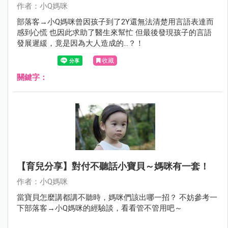
作者：小Q媽咪
部落客→小Q媽咪曾因孩子到了2Y還無法清楚用言語表達而
感到心慌 也因此求助了醫生來幫忙 但最後發現孩子的言語
發展遲緩，竟是因為大人造成的…？！
收藏
關鍵字：
【育兒分享】對付不聽話小寶貝～媽咪有一套！
作者：小Q媽咪
當寶貝怎麼講都講不聽時，媽咪們該出哪一招？ 不妨參考一
下部落客→小Q媽咪的經驗談，看看管不管用吧～