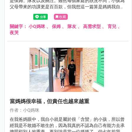
是保姆、隊友以及關注。雖然每個家庭的狀況不同，小孩為
父母帶來的功課更是百百款，但我想這一篇算是媽媽我自己
的悔過書，或許能夠帶給正處於迷途中的家長們，一點小小
收藏
的參考......
關鍵字：
小Q媽咪
、
保姆
、
隊友
、
高需求型
、
育兒
、
夜哭
當媽媽很幸福，但責任也越來越重
作者：小Q媽咪
在我爸媽眼中，我自小就是屬於很「含蠻」的小孩，所以曾
經我是不敢婚不敢生的，因為我真的不認為自己有能力去承
擔照顧別人的重責，更別說是當一位媽媽了。但七年前我的