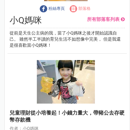
粉絲專頁
部落格
小Q媽咪
所有部落客列表
從前是天生公主病的我，當了小Q媽咪之後才開始認識自
己。 雖然半工半讀的育兒生活不如想像中完美， 但是我還
是很喜歡當小Q媽咪！
兒童理財從小培養起！小錢力量大，帶豬公去存硬
幣存款機
作者：小Q媽咪