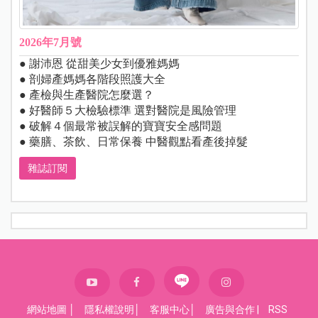
2026年7月號
● 謝沛恩 從甜美少女到優雅媽媽
● 剖婦產媽媽各階段照護大全
● 產檢與生產醫院怎麼選？
● 好醫師５大檢驗標準 選對醫院是風險管理
● 破解４個最常被誤解的寶寶安全感問題
● 藥膳、茶飲、日常保養 中醫觀點看產後掉髮
雜誌訂閱
網站地圖
│
隱私權說明
│
客服中心
│
廣告與合作
|
RSS