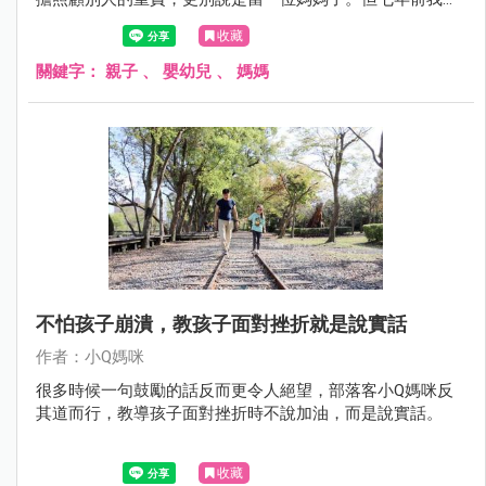
想法開始動搖，如今轉眼間我的孩子都要上小學了，這六年
收藏
多來的母親身分很幸福，但是我也知道當了母親之後所失去
的，很難再追回了。
關鍵字：
親子
、
嬰幼兒
、
媽媽
不怕孩子崩潰，教孩子面對挫折就是說實話
作者：小Q媽咪
很多時候一句鼓勵的話反而更令人絕望，部落客小Q媽咪反
其道而行，教導孩子面對挫折時不說加油，而是說實話。
收藏