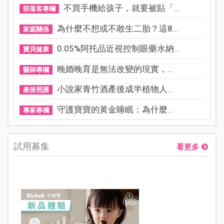
不買手機給孩子，就要被貼「...
部落客專欄
為什麼不想或不敢生二胎？這8...
家庭關係
0.05%阿托品近視控制眼藥水納...
寶貝健康
晚婚晚育是無法改變的現實，...
醫師專欄
小說家青竹酒產後成半植物人...
產後照護
守護寶寶的黃金睡眠：為什麼...
專家專欄
試用募集
看更多