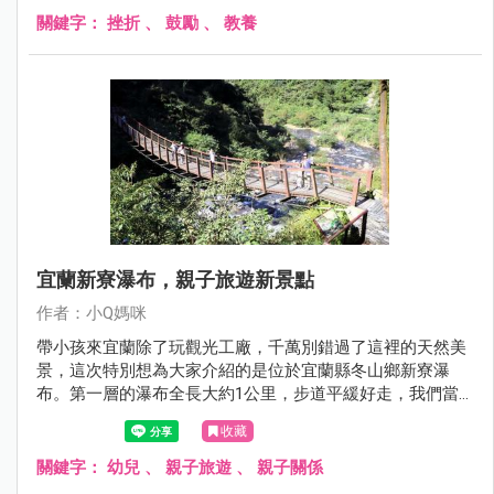
關鍵字：
挫折
、
鼓勵
、
教養
宜蘭新寮瀑布，親子旅遊新景點
作者：小Q媽咪
帶小孩來宜蘭除了玩觀光工廠，千萬別錯過了這裡的天然美
景，這次特別想為大家介紹的是位於宜蘭縣冬山鄉新寮瀑
布。第一層的瀑布全長大約1公里，步道平緩好走，我們當
天慢慢的邊走邊拍，大約20分鐘就抵達第一層的瀑布區，難
收藏
度不高，非常推薦給有小孩的家庭喔！
關鍵字：
幼兒
、
親子旅遊
、
親子關係