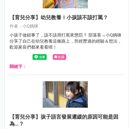
【育兒分享】幼兒教養！小孩該不該打罵？
作者：小Q媽咪
小孩子做錯事了，該不該用打罵來懲罰？ 部落客→小Q媽咪
分享了自己在幼兒教養這條路上，所經歷過的經驗＆想法，
歡迎家長們都來看看唷！
收藏
關鍵字：
【育兒分享】孩子語言發展遲緩的原因可能是因
為…？