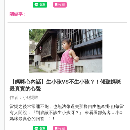
收藏
關鍵字：
【媽咪心內話】生小孩VS不生小孩？！傾聽媽咪
最真實的心聲
作者：小Q媽咪
當媽之後常常睡不飽，也無法像過去那樣自由無牽掛 但每當
有人問說：『到底該不該生小孩呀？』 來看看部落客→小Q
媽咪最真心的回答…！！
收藏