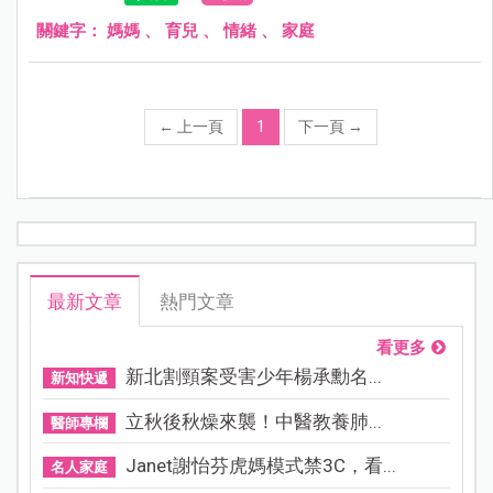
關鍵字：
媽媽
、
育兒
、
情緒
、
家庭
←
上一頁
1
下一頁
→
最新文章
熱門文章
看更多
新北割頸案受害少年楊承勳名...
新知快遞
立秋後秋燥來襲！中醫教養肺...
醫師專欄
Janet謝怡芬虎媽模式禁3C，看...
名人家庭